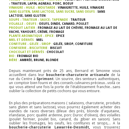
- TRAITEUR
,
LAPIN
,
AGNEAU
,
PORC
,
BOEUF
VINAIGRE - HUILE - MOUTARDE :
VINAIGRETTE
,
HUILE
,
VINAIGRE
SANS GLUTEN, SANS LACTOSE, SANS SUCRE, SANS OEUFS :
SANS
LACTOSE
,
SANS GLUTEN
SOUPE - TRAITEUR - SAUCE- TAPENADE :
TRAITEUR
VOLAILLE - OEUFS :
OEUFS
,
DINDE
,
CANARD
,
POULET
PRODUIT LAITIER :
FROMAGE AU LAIT DE CHÈVRE
,
FROMAGE AU LAIT DE
VACHE
,
YAHOURT
,
CRÈME
,
FROMAGE
PLANTE AROMATIQUE - EPICE :
EPICE
MIEL ET DÉRIVÉS :
MIEL
CONFITURE - GELÉE - SIROP :
GELÉE
,
SIROP
,
CONFITURE
CONFISERIE - BISCUITERIE :
BISCUIT
CHOCOLAT ET DÉRIVÉS :
CHOCOLAT
BIO :
FROMAGE BIO
BIÈRE :
AMBRÉE
,
BRUNE
,
BLONDE
Depuis maintenant près de 25 ans, Bernard et Simonne vous
accueillent dans leur
boucherie-charcuterie artisanale
de la
rue du Centre à
Sprimont
. Un sourire, des senteurs authentiques,
un comptoir bien fourni et des conseils culinaires précieux...voilà ce
qui vous attend une fois la porte de l'établissement franchie...sans
oublier la collection de petits cochons qui vous entoure.
En plus des préparations maisons ( salaisons, charcuterie, produits
sans gluten et sans lactose), vous pourrez également acheter des
viandes de races diverses (Bleue des prés, blonde d'aquitaine,
irlandaise, porc qualité ardenne, porc Duroc d'olives), des volailles
(poulet fermier, poulet bio, canard, du gibier en saison). Sans
oublier les fromages, les oeufs, les confitures et sirops,... A la
boucherie-charcuterie Lawarrée-Desmidt,
vous trouverez