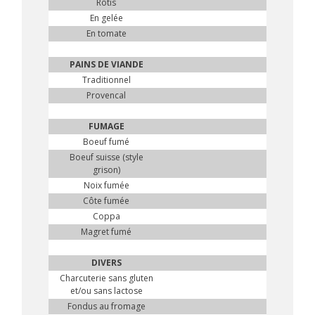
Rôtis
En gelée
En tomate
PAINS DE VIANDE
Traditionnel
Provencal
FUMAGE
Boeuf fumé
Boeuf suisse (style
grison)
Noix fumée
Côte fumée
Coppa
Magret fumé
DIVERS
Charcuterie sans gluten
et/ou sans lactose
Fondus au fromage