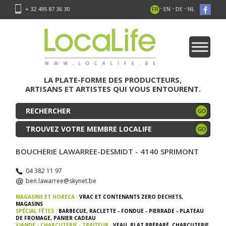
-
-
-
+ 32 495 87 36 30
FR
EN
DE
NL
LA PLATE-FORME DES PRODUCTEURS,
ARTISANS ET ARTISTES QUI VOUS ENTOURENT.
TROUVEZ VOTRE MEMBRE LOCALIFE
BOUCHERIE LAWARREE-DESMIDT - 4140 SPRIMONT
04 382 11 97
ben.lawarree@skynet.be
MAGASINS ET HORECA :
VRAC ET CONTENANTS ZERO DECHETS
,
MAGASINS
SPÉCIAL FÊTES :
BARBECUE
,
RACLETTE - FONDUE - PIERRADE - PLATEAU
DE FROMAGE
,
PANIER CADEAU
VIANDE - CHARCUTERIE - TRAITEUR :
VEAU
,
PLAT PRÉPARÉ
,
CHARCUTERIE