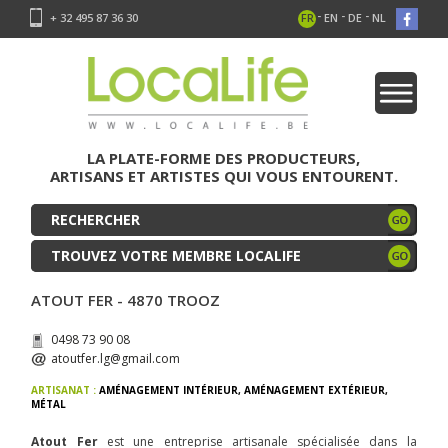
-
-
-
+ 32 495 87 36 30
FR
EN
DE
NL
LA PLATE-FORME DES PRODUCTEURS,
ARTISANS ET ARTISTES QUI VOUS ENTOURENT.
TROUVEZ VOTRE MEMBRE LOCALIFE
ATOUT FER - 4870 TROOZ
0498 73 90 08
atoutfer.lg@gmail.com
ARTISANAT :
AMÉNAGEMENT INTÉRIEUR
,
AMÉNAGEMENT EXTÉRIEUR
,
MÉTAL
Atout Fer
est une entreprise artisanale spécialisée dans la