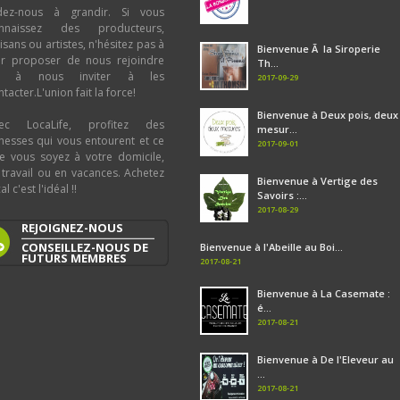
dez-nous à grandir. Si vous
nnaissez des producteurs,
tisans ou artistes, n'hésitez pas à
Bienvenue Ã la Siroperie
ur proposer de nous rejoindre
Th...
u à nous inviter à les
2017-09-29
tacter.L'union fait la force!
Bienvenue à Deux pois, deux
ec LocaLife, profitez des
mesur...
chesses qui vous entourent et ce
2017-09-01
e vous soyez à votre domicile,
 travail ou en vacances. Achetez
Bienvenue à Vertige des
al c'est l'idéal !!
Savoirs :...
2017-08-29
REJOIGNEZ-NOUS
CONSEILLEZ-NOUS DE
Bienvenue à l'Abeille au Boi...
FUTURS MEMBRES
2017-08-21
Bienvenue à La Casemate :
é...
2017-08-21
Bienvenue à De l'Eleveur au
...
2017-08-21