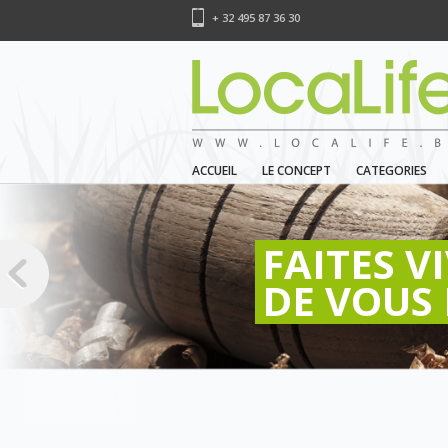
+ 32 495 87 36 30
ACCUEIL
LE CONCEPT
CATEGORIES
FAITES V
DE VOUS 