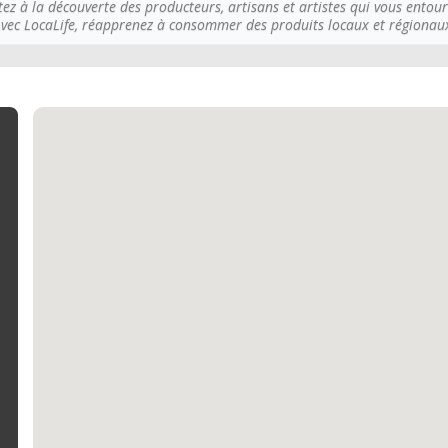
tez à la découverte des producteurs, artisans et artistes qui vous entour
vec LocaLife, réapprenez à consommer des produits locaux et régionau