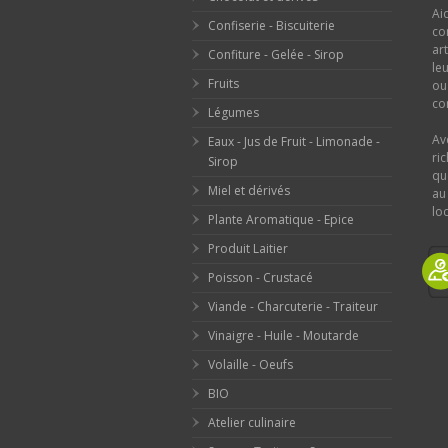
Ai
Confiserie - Biscuiterie
co
ar
Confiture - Gelée - Sirop
le
Fruits
o
con
Légumes
Av
Eaux - Jus de Fruit - Limonade -
ri
Sirop
qu
Miel et dérivés
au
loc
Plante Aromatique - Epice
Produit Laitier
Poisson - Crustacé
Viande - Charcuterie - Traiteur
Vinaigre - Huile - Moutarde
Volaille - Oeufs
BIO
Atelier culinaire