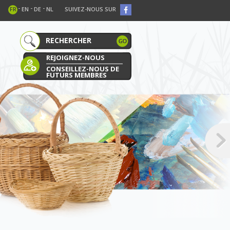
-
-
-
FR
EN
DE
NL
SUIVEZ-NOUS SUR
REJOIGNEZ-NOUS
CONSEILLEZ-NOUS DE
FUTURS MEMBRES
E