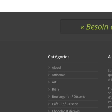
« Besoin 
Catégories
A
Alcool
Lo
Artisanat
qu
ar
Art
Pl
Bière
so
Boulangerie - Pâtisserie
d'
im
Café - Thé - Tisane
pr
Chocolat et dérivés