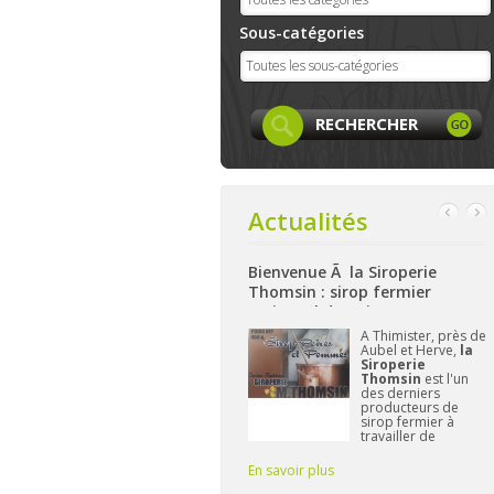
Sous-catégories
Actualités
Bienvenue Ã la Siroperie
Bienvenue à La Ferme de Harzé
Thomsin : sirop fermier
: produits locaux, artisanaux
artisanal de poires et pommes
et bio à Aywaille
k
A Thimister, près de
Nichée sur les
Aubel et Herve,
la
hauteurs d'Aywaille,
et
Siroperie
La Ferme de
Thomsin
est l'un
Harzé
propose dès
des derniers
à présent une belle
producteurs de
gamme de produits
sirop fermier à
alimentaires bio
travailler de
et/ou locaux.
manière
L'important pour
traditionnelle. 90%
Frédérique reste de
En savoir plus
En savoir plus
E
de poires, 10% de
vous fournir des pr
pommes et du