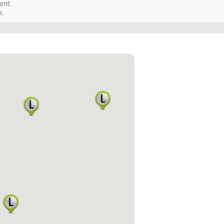
ent.
x.