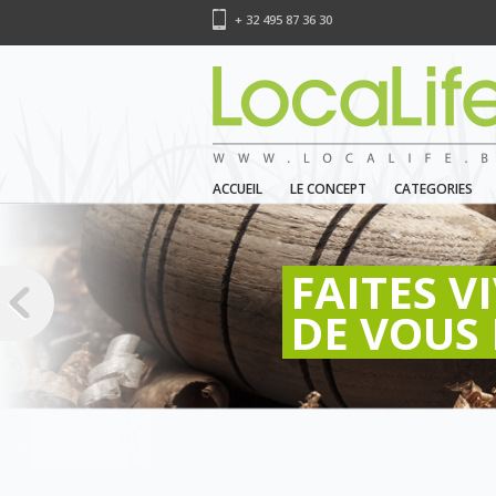
+ 32 495 87 36 30
ACCUEIL
LE CONCEPT
CATEGORIES
FAITES V
DE VOUS 