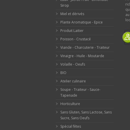
ri
Sirop
qu
Miel et dérivés
au
loc
Plante Aromatique - Epice
Produit Laitier
Poisson - Crustacé
Viande - Charcuterie - Traiteur
Vinaigre - Huile - Moutarde
Volaille - Oeufs
BIO
Atelier culinaire
Soupe - Traiteur - Sauce-
Tapenade
Horticulture
Sans Gluten, Sans Lactose, Sans
Sucre, Sans Oeufs
Spécial fêtes