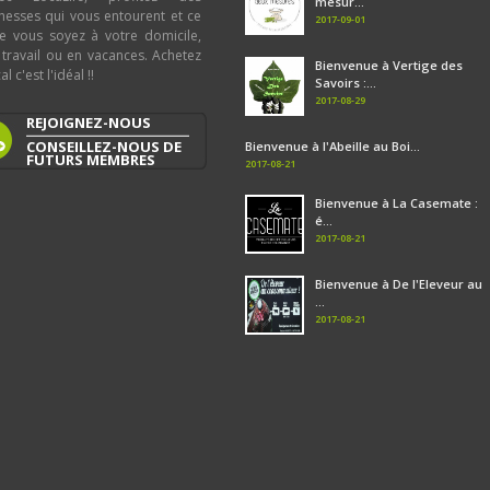
mesur...
chesses qui vous entourent et ce
2017-09-01
e vous soyez à votre domicile,
 travail ou en vacances. Achetez
Bienvenue à Vertige des
al c'est l'idéal !!
Savoirs :...
2017-08-29
REJOIGNEZ-NOUS
CONSEILLEZ-NOUS DE
Bienvenue à l'Abeille au Boi...
FUTURS MEMBRES
2017-08-21
Bienvenue à La Casemate :
é...
2017-08-21
Bienvenue à De l'Eleveur au
...
2017-08-21