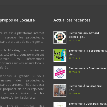
Chocolat et dérivés : Pâte à tartiner
Café - Thé - Tisane : Tisane
,
Thé
,
C
Boulangerie - Pâtisserie : Boulange
Bière : Ambrée
,
Brune
,
Blonde
 propos de LocaLife
Actualités récentes
caLife est la plateforme internet
Bienvenue aux Goffard
Sisters : pâ...
i regroupe les producteurs,
2017-11-29
tisans et artistes de nos régions.
us de 16 catégories, divisées en
Bienvenue à la Bergerie de l
us-catégories, vous permettront
Lie...
2017-10-18
obtenir les informations
portantes sur vos acteurs locaux
éférés.
Bienvenue à la Bonbonnière..
2017-09-29
dez-nous à grandir. Si vous
nnaissez des producteurs,
tisans ou artistes, n'hésitez pas à
Bienvenue Ã la Siroperie
ur proposer de nous rejoindre
Th...
u à nous inviter à les
2017-09-29
tacter.L'union fait la force!
Bienvenue à Deux pois, deux
ec LocaLife, profitez des