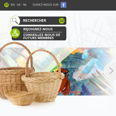
-
-
-
FR
EN
DE
NL
SUIVEZ-NOUS SUR
REJOIGNEZ-NOUS
CONSEILLEZ-NOUS DE
FUTURS MEMBRES
E