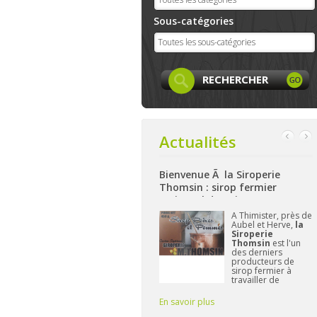
Sous-catégories
Actualités
Bienvenue Ã la Siroperie
Bienvenue à La Ferme de Harz
Thomsin : sirop fermier
: produits locaux, artisanaux
artisanal de poires et pommes
et bio à Aywaille
ok
A Thimister, près de
Nichée sur les
Aubel et Herve,
la
hauteurs d'Aywaille
 et
Siroperie
La Ferme de
Thomsin
est l'un
Harzé
propose dè
des derniers
à présent une belle
producteurs de
gamme de produit
sirop fermier à
alimentaires bio
travailler de
et/ou locaux.
manière
L'important pour
traditionnelle. 90%
Frédérique reste d
En savoir plus
En savoir plus
de poires, 10% de
vous fournir des pr
pommes et du