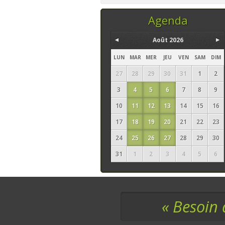
temps, ce sont les
seuls ingrédi
Agenda
Août 2026
LUN
MAR
MER
JEU
VEN
SAM
DIM
27
28
29
30
31
1
2
3
4
5
6
7
8
9
10
11
12
13
14
15
16
17
18
19
20
21
22
23
24
25
26
27
28
29
30
31
1
2
3
4
5
6
« Besoin 