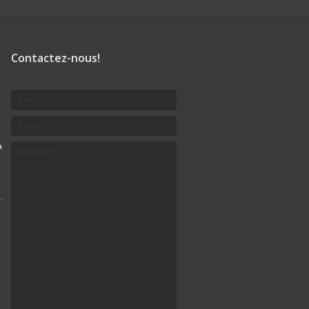
,
Chocolat
afé
rie
Contactez-nous!
a
.