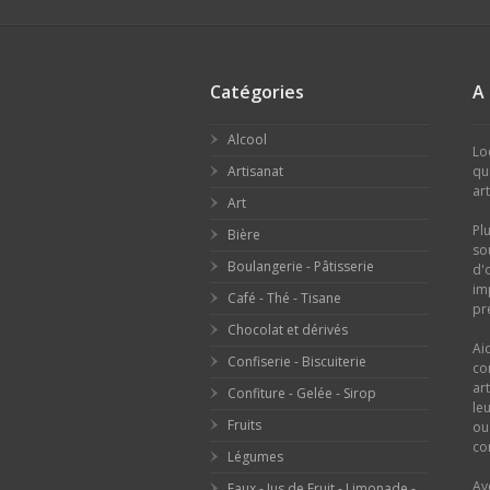
Catégories
A
Alcool
Lo
Artisanat
qu
ar
Art
Pl
Bière
so
Boulangerie - Pâtisserie
d'
im
Café - Thé - Tisane
pr
Chocolat et dérivés
Ai
Confiserie - Biscuiterie
co
ar
Confiture - Gelée - Sirop
le
Fruits
o
con
Légumes
Av
Eaux - Jus de Fruit - Limonade -