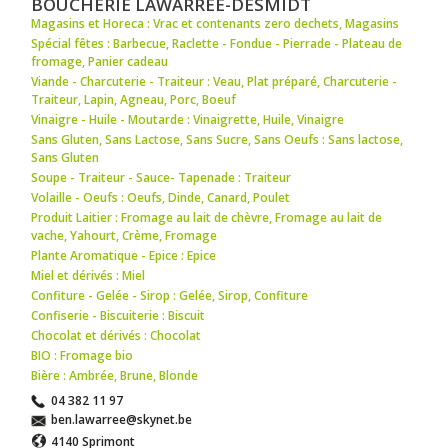
BOUCHERIE LAWARREE-DESMIDT
Magasins et Horeca : Vrac et contenants zero dechets
,
Magasins
Spécial fêtes : Barbecue
,
Raclette - Fondue - Pierrade - Plateau de
fromage
,
Panier cadeau
Viande - Charcuterie - Traiteur : Veau
,
Plat préparé
,
Charcuterie -
Traiteur
,
Lapin
,
Agneau
,
Porc
,
Boeuf
Vinaigre - Huile - Moutarde : Vinaigrette
,
Huile
,
Vinaigre
Sans Gluten, Sans Lactose, Sans Sucre, Sans Oeufs : Sans lactose
,
Sans Gluten
Soupe - Traiteur - Sauce- Tapenade : Traiteur
Volaille - Oeufs : Oeufs
,
Dinde
,
Canard
,
Poulet
Produit Laitier : Fromage au lait de chèvre
,
Fromage au lait de
vache
,
Yahourt
,
Crème
,
Fromage
Plante Aromatique - Epice : Epice
Miel et dérivés : Miel
Confiture - Gelée - Sirop : Gelée
,
Sirop
,
Confiture
Confiserie - Biscuiterie : Biscuit
Chocolat et dérivés : Chocolat
BIO : Fromage bio
Bière : Ambrée
,
Brune
,
Blonde
04 382 11 97
ben.lawarree@skynet.be
4140 Sprimont