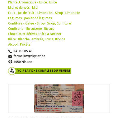
Plante Aromatique - Epice : Epice
Miel et dérivés : Miel
Eaux - Jus de Fruit - Limonade - Sirop : Limonade
Légumes : panier de légumes
Confiture - Gelée - Sirop : Sirop
,
Confiture
Confiserie - Biscuiterie : Biscuit
Chocolat et dérivés : Pâte à tartiner
Bière : Blanche
,
Ambrée
,
Brune
,
Blonde
Alcool : Pékèts
04 368 85 48
ferme.lux@skynet.be
4050 Ninane
VOIR LA FICHE COMPLÈTE DU MEMBRE