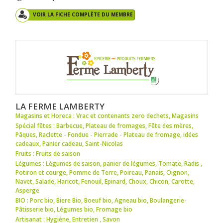
VOIR LA FICHE COMPLÈTE DU MEMBRE
LA FERME LAMBERTY
Magasins et Horeca : Vrac et contenants zero dechets
,
Magasins
Spécial fêtes : Barbecue
,
Plateau de fromages
,
Fête des mères
,
Pâques
,
Raclette - Fondue - Pierrade - Plateau de fromage
,
idées
cadeaux
,
Panier cadeau
,
Saint-Nicolas
Fruits : Fruits de saison
Légumes : Légumes de saison
,
panier de légumes
,
Tomate
,
Radis
,
Potiron et courge
,
Pomme de Terre
,
Poireau
,
Panais
,
Oignon
,
Navet
,
Salade
,
Haricot
,
Fenouil
,
Epinard
,
Choux
,
Chicon
,
Carotte
,
Asperge
BIO : Porc bio
,
Biere Bio
,
Boeuf bio
,
Agneau bio
,
Boulangerie-
Pâtisserie bio
,
Légumes bio
,
Fromage bio
Artisanat : Hygiène
,
Entretien
,
Savon