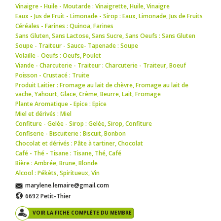
Vinaigre - Huile - Moutarde : Vinaigrette
,
Huile
,
Vinaigre
Eaux - Jus de Fruit - Limonade - Sirop : Eaux
,
Limonade
,
Jus de Fruits
Céréales - Farines : Quinoa
,
Farines
Sans Gluten, Sans Lactose, Sans Sucre, Sans Oeufs : Sans Gluten
Soupe - Traiteur - Sauce- Tapenade : Soupe
Volaille - Oeufs : Oeufs
,
Poulet
Viande - Charcuterie - Traiteur : Charcuterie - Traiteur
,
Boeuf
Poisson - Crustacé : Truite
Produit Laitier : Fromage au lait de chèvre
,
Fromage au lait de
vache
,
Yahourt
,
Glace
,
Crème
,
Beurre
,
Lait
,
Fromage
Plante Aromatique - Epice : Epice
Miel et dérivés : Miel
Confiture - Gelée - Sirop : Gelée
,
Sirop
,
Confiture
Confiserie - Biscuiterie : Biscuit
,
Bonbon
Chocolat et dérivés : Pâte à tartiner
,
Chocolat
Café - Thé - Tisane : Tisane
,
Thé
,
Café
Bière : Ambrée
,
Brune
,
Blonde
Alcool : Pékèts
,
Spiritueux
,
Vin
marylene.lemaire@gmail.com
6692 Petit-Thier
VOIR LA FICHE COMPLÈTE DU MEMBRE