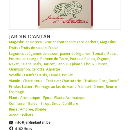
JARDIN D'ANTAN
Magasins et Horeca : Vrac et contenants zero dechets
,
Magasins
Fruits : Fruits de saison
,
Fraise
Légumes : Légumes de saison
,
panier de légumes
,
Tomate
,
Radis
,
Potiron et courge
,
Pomme de Terre
,
Poireau
,
Panais
,
Oignon
,
Navet
,
Salade
,
Maïs
,
Haricot
,
Fenouil
,
Epinard
,
Choux
,
Chicon
,
Champignon
,
Carotte
,
Asperge
Volaille - Oeufs : Oeufs
,
Canard
,
Poulet
Viande - Charcuterie - Traiteur : Charcuterie - Traiteur
,
Porc
,
Boeuf
Produit Laitier : Fromage au lait de vache
,
Yahourt
,
Crème
,
Beurre
,
Fromage
Plante Aromatique - Epice : Plante Aromatique
Confiture - Gelée - Sirop : Sirop
,
Confiture
Bière : Ambrée
,
Blonde
Alcool : Pékèts
info@jardindantan.be
4162 Hody