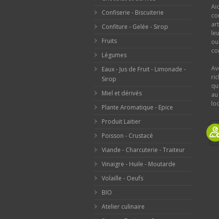
Ai
Confiserie - Biscuiterie
co
ar
Confiture - Gelée - Sirop
le
Fruits
o
con
Légumes
Av
Eaux - Jus de Fruit - Limonade -
ri
Sirop
qu
Miel et dérivés
au
loc
Plante Aromatique - Epice
Produit Laitier
Poisson - Crustacé
Viande - Charcuterie - Traiteur
Vinaigre - Huile - Moutarde
Volaille - Oeufs
BIO
Atelier culinaire