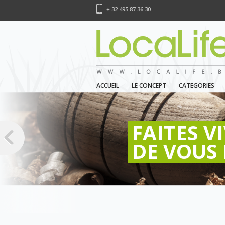
+ 32 495 87 36 30
ACCUEIL
LE CONCEPT
CATEGORIES
FAITES V
DE VOUS 