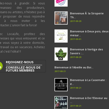
dez-nous à grandir. Si vous
nnaissez des producteurs,
tisans ou artistes, n'hésitez pas à
Bienvenue Ã la Siroperie
ur proposer de nous rejoindre
Th...
u à nous inviter à les
2017-09-29
tacter.L'union fait la force!
Bienvenue à Deux pois, deux
ec LocaLife, profitez des
mesur...
chesses qui vous entourent et ce
2017-09-01
e vous soyez à votre domicile,
 travail ou en vacances. Achetez
Bienvenue à Vertige des
al c'est l'idéal !!
Savoirs :...
2017-08-29
REJOIGNEZ-NOUS
CONSEILLEZ-NOUS DE
Bienvenue à l'Abeille au Boi...
FUTURS MEMBRES
2017-08-21
Bienvenue à La Casemate :
é...
2017-08-21
Bienvenue à De l'Eleveur au
...
2017-08-21