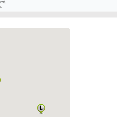
ent.
x.