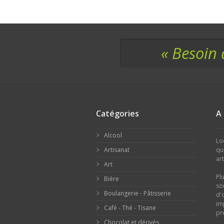
« Besoin 
Catégories
A
Alcool
Lo
Artisanat
qu
ar
Art
Pl
Bière
so
Boulangerie - Pâtisserie
d'
im
Café - Thé - Tisane
pr
Chocolat et dérivés