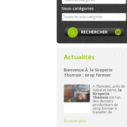
Sous-catégories
Actualités
Bienvenue Ã la Siroperie
Bienvenue à La Ferme de Harzé
Thomsin : sirop fermier
: produits locaux, artisanaux
artisanal de poires et pommes
et bio à Aywaille
k
A Thimister, près de
Nichée sur les
Aubel et Herve,
la
hauteurs d'Aywaille,
et
Siroperie
La Ferme de
Thomsin
est l'un
Harzé
propose dès
des derniers
à présent une belle
producteurs de
gamme de produits
sirop fermier à
alimentaires bio
travailler de
et/ou locaux.
manière
L'important pour
traditionnelle. 90%
Frédérique reste de
En savoir plus
En savoir plus
E
de poires, 10% de
vous fournir des pr
pommes et du