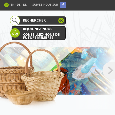
-
-
-
FR
EN
DE
NL
SUIVEZ-NOUS SUR
REJOIGNEZ-NOUS
CONSEILLEZ-NOUS DE
FUTURS MEMBRES
E