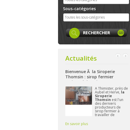
Sous-catégories
Actualités
Bienvenue Ã la Siroperie
Bienvenue à La Ferme de Harz
Thomsin : sirop fermier
: produits locaux, artisanaux
artisanal de poires et pommes
et bio à Aywaille
ok
A Thimister, près de
Nichée sur les
Aubel et Herve,
la
hauteurs d'Aywaille
 et
Siroperie
La Ferme de
Thomsin
est l'un
Harzé
propose dè
des derniers
à présent une belle
producteurs de
gamme de produit
sirop fermier à
alimentaires bio
travailler de
et/ou locaux.
manière
L'important pour
traditionnelle. 90%
Frédérique reste d
En savoir plus
En savoir plus
de poires, 10% de
vous fournir des pr
pommes et du