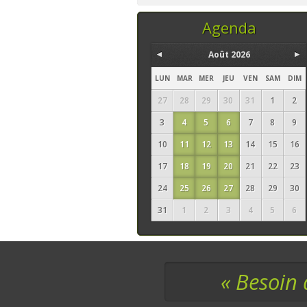
temps, ce sont les
seuls ingrédi
Agenda
Août 2026
LUN
MAR
MER
JEU
VEN
SAM
DIM
27
28
29
30
31
1
2
3
4
5
6
7
8
9
10
11
12
13
14
15
16
17
18
19
20
21
22
23
24
25
26
27
28
29
30
31
1
2
3
4
5
6
« Besoin 