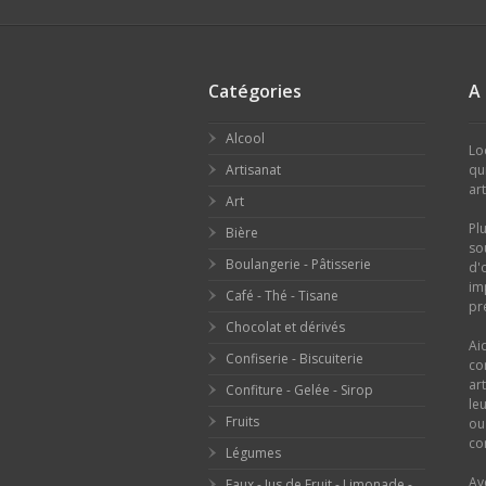
Catégories
A
Alcool
Lo
Artisanat
qu
ar
Art
Pl
Bière
so
Boulangerie - Pâtisserie
d'
im
Café - Thé - Tisane
pr
Chocolat et dérivés
Ai
Confiserie - Biscuiterie
co
ar
Confiture - Gelée - Sirop
le
Fruits
o
con
Légumes
Av
Eaux - Jus de Fruit - Limonade -