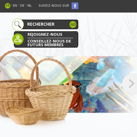
-
-
-
FR
EN
DE
NL
SUIVEZ-NOUS SUR
REJOIGNEZ-NOUS
CONSEILLEZ-NOUS DE
FUTURS MEMBRES
E