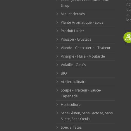
ri
Sirop
qu
Miel et dérivés
au
loc
Plante Aromatique - Epice
Produit Laitier
Poisson - Crustacé
Viande - Charcuterie - Traiteur
Vinaigre - Huile - Moutarde
Volaille - Oeufs
BIO
Atelier culinaire
Soupe - Traiteur - Sauce-
Tapenade
Horticulture
Sans Gluten, Sans Lactose, Sans
Sucre, Sans Oeufs
Spécial fêtes