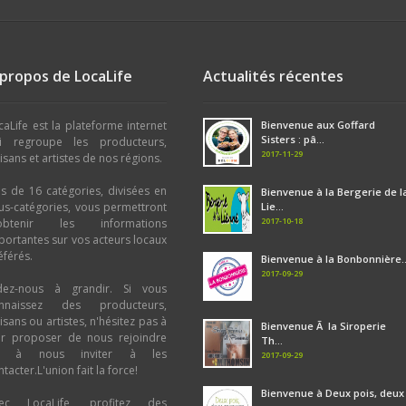
 propos de LocaLife
Actualités récentes
caLife est la plateforme internet
Bienvenue aux Goffard
Sisters : pâ...
i regroupe les producteurs,
2017-11-29
tisans et artistes de nos régions.
us de 16 catégories, divisées en
Bienvenue à la Bergerie de l
us-catégories, vous permettront
Lie...
2017-10-18
obtenir les informations
portantes sur vos acteurs locaux
éférés.
Bienvenue à la Bonbonnière..
2017-09-29
dez-nous à grandir. Si vous
nnaissez des producteurs,
tisans ou artistes, n'hésitez pas à
Bienvenue Ã la Siroperie
ur proposer de nous rejoindre
Th...
u à nous inviter à les
2017-09-29
tacter.L'union fait la force!
Bienvenue à Deux pois, deux
ec LocaLife, profitez des