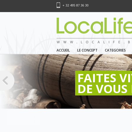
+ 32 495 87 36 30
ACCUEIL
LE CONCEPT
CATEGORIES
FAITES V
DE VOUS 