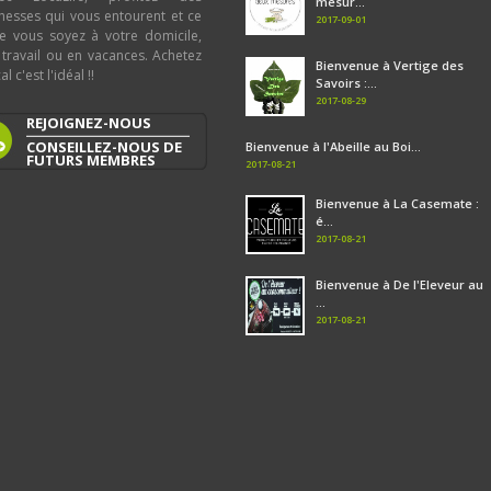
mesur...
chesses qui vous entourent et ce
2017-09-01
e vous soyez à votre domicile,
 travail ou en vacances. Achetez
Bienvenue à Vertige des
al c'est l'idéal !!
Savoirs :...
2017-08-29
REJOIGNEZ-NOUS
CONSEILLEZ-NOUS DE
Bienvenue à l'Abeille au Boi...
FUTURS MEMBRES
2017-08-21
Bienvenue à La Casemate :
é...
2017-08-21
Bienvenue à De l'Eleveur au
...
2017-08-21