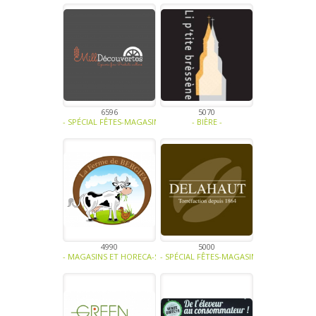
6596
5070
- SPÉCIAL FÊTES-MAGASINS ET HORECA-BIO-ALCOOL-PLANTE AROMATIQ
- BIÈRE -
4990
5000
- MAGASINS ET HORECA-SOUPE - TRAITEUR - SAUCE- TAPENADE-VIAN
- SPÉCIAL FÊTES-MAGASINS ET HORECA-CAF