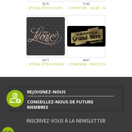
5070
5140
- SPÉCIAL FÊTES-SOUPE - TRAITEUR - SAUCE- TAPENADE-CONFISERIE 
- CONFITURE - GELÉE - SIROP -
4671
4041
- SPÉCIAL FÊTES-PRODUIT LAITIER-CONFISERIE - BISCUITERIE -
- CONFISERIE - BISCUITERIE -
REJOIGNEZ-NOUS
CONSEILLEZ-NOUS DE FUTURS
MEMBRES
INSCRIVEZ-VOUS À LA NEWSLETTER