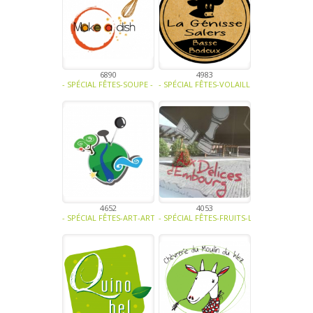
6890
4983
- SPÉCIAL FÊTES-SOUPE - TRAITEUR - SAUCE- TAPENADE-VIANDE - C
- SPÉCIAL FÊTES-VOLAILLE - OEUFS-VIAND
4652
4053
- SPÉCIAL FÊTES-ART-ARTISANAT -
- SPÉCIAL FÊTES-FRUITS-LÉGUMES-SOUPE 