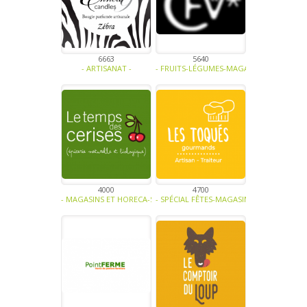
6663
5640
- ARTISANAT -
- FRUITS-LÉGUMES-MAGASINS ET HORECA-S
4000
4700
- MAGASINS ET HORECA-SOUPE - TRAITEUR - SAUCE- TAPENADE-BIO-
- SPÉCIAL FÊTES-MAGASINS ET HORECA-SO