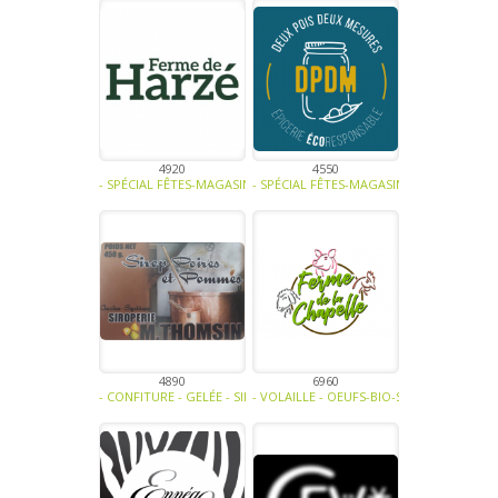
4920
4550
- SPÉCIAL FÊTES-MAGASINS ET HORECA-FRUITS-LÉGUMES-EAUX - JUS 
- SPÉCIAL FÊTES-MAGASINS ET HORECA-LÉ
4890
6960
- CONFITURE - GELÉE - SIROP -
- VOLAILLE - OEUFS-BIO-SPÉCIAL FÊTES-V