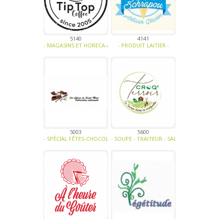
5140
4141
- MAGASINS ET HORECA-ALCOOL-MIEL ET DÉRIVÉS-EAUX - JUS DE FRUI
- PRODUIT LAITIER -
5003
5600
- SPÉCIAL FÊTES-CHOCOLAT ET DÉRIVÉS -
- SOUPE - TRAITEUR - SAUCE- TAPENADE-V