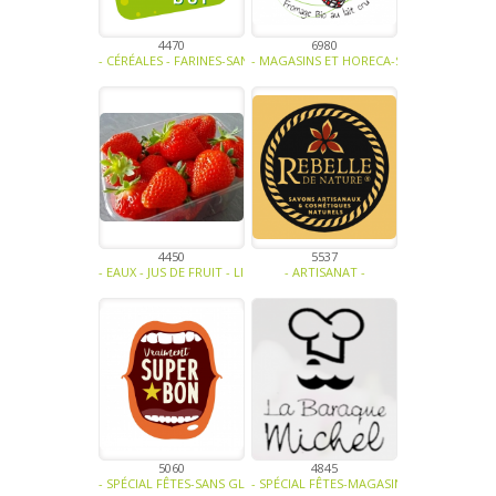
4470
6980
- CÉRÉALES - FARINES-SANS GLUTEN, SANS LACTOSE, SANS SUCRE, S
- MAGASINS ET HORECA-SANS GLUTEN, SAN
4450
5537
- EAUX - JUS DE FRUIT - LIMONADE - SIROP-FRUITS-CONFITURE - GELÉ
- ARTISANAT -
5060
4845
- SPÉCIAL FÊTES-SANS GLUTEN, SANS LACTOSE, SANS SUCRE, SANS OE
- SPÉCIAL FÊTES-MAGASINS ET HORECA-VI