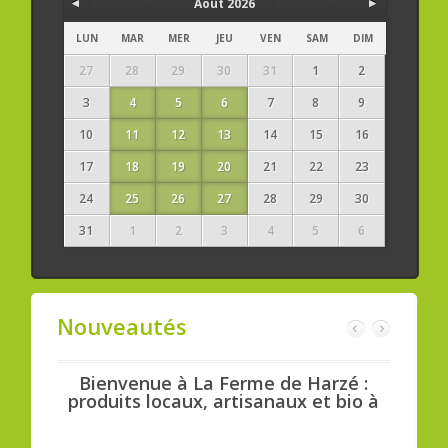
Août 2026
LUN
MAR
MER
JEU
VEN
SAM
DIM
27
28
29
30
31
1
2
3
4
5
6
7
8
9
10
11
12
13
14
15
16
17
18
19
20
21
22
23
24
25
26
27
28
29
30
31
1
2
3
4
5
6
Nouveautés
sin :
Bienvenue à La Ferme de Harzé :
Bi
res et
produits locaux, artisanaux et bio à
con
Aywaille