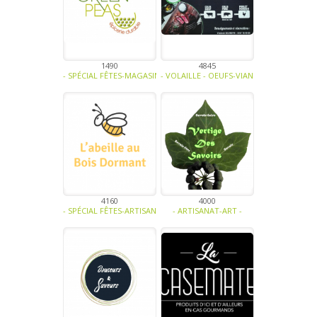
1490
4845
- SPÉCIAL FÊTES-MAGASINS ET HORECA-BIO-SOUPE - TRAITEUR - SAU
- VOLAILLE - OEUFS-VIANDE - CHARCUTERI
4160
4000
- SPÉCIAL FÊTES-ARTISANAT-MIEL ET DÉRIVÉS-CONFISERIE - BISCUI
- ARTISANAT-ART -