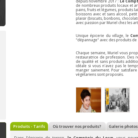
depuis novembre 2017 :
Le Compt
de nombreux produits locaux et art
pains, fruits et légumes, produits la
boissons avec et sans alcool, petit d
plaisir (biscuits, bonbons, chocolat
avec passion par Muriel chez les art
Unique épicerie du village, le
Com
"dépannage" avec
des produits de 
Chaque semaine, Muriel vous prop
Bienvenue à la Bonbonnière :
Bienvenue à Deux pois, deux
Bi
restauratrice de profession. Des 
confiserie, produits artisanaux
mesures : epicerie
pâ
de qualité et sans produits addition
à Soumagne
ecoresponsable à Nandrin
idéale si vous n'avez pas le temp
ve
manger sainement. Pour satisfaire
A Soumagne,
la
Située sur la route
végétariens sont proposés.
Bonbonnière
, un
du Condroz, près
établissement
Nandrin,
Deux
sympathique
pois, deux
spécialisé dans les
mesures
est une
confiseries
épicerie
artisanales en tout
écoresponsable qui
genre (bonbons,
propose des
biscuits, macarons,
produits
cuberdons,...). Au fil
d'alimentation,
n savoir plus
En savoir plus
En 
de ses rencontres,
d'hygiène et
Sonia diversifie son
d'entretien.
assortiment
Conscientes de
l'impact n&ea
Produits - Tarifs
Où trouver nos produits?
Galerie photos
Dans l'épicerie de terroir,
le Comptoir du Loup
, vous pour