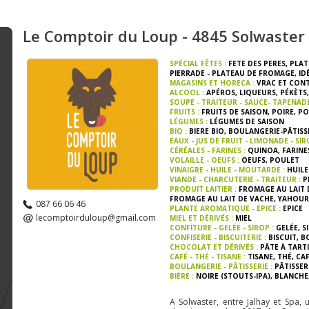
Le Comptoir du Loup - 4845 Solwaster
SPÉCIAL FÊTES :
FETE DES PERES
,
PLAT
PIERRADE - PLATEAU DE FROMAGE
,
ID
MAGASINS ET HORECA :
VRAC ET CON
ALCOOL :
APÉROS
,
LIQUEURS
,
PÉKÈTS
,
SOUPE - TRAITEUR - SAUCE- TAPENAD
FRUITS :
FRUITS DE SAISON
,
POIRE
,
PO
LÉGUMES :
LÉGUMES DE SAISON
BIO :
BIERE BIO
,
BOULANGERIE-PÂTISSE
EAUX - JUS DE FRUIT - LIMONADE - SIR
CÉRÉALES - FARINES :
QUINOA
,
FARINE
VOLAILLE - OEUFS :
OEUFS
,
POULET
VINAIGRE - HUILE - MOUTARDE :
HUILE
VIANDE - CHARCUTERIE - TRAITEUR :
P
PRODUIT LAITIER :
FROMAGE AU LAIT 
FROMAGE AU LAIT DE VACHE
,
YAHOUR
087 66 06 46
PLANTE AROMATIQUE - EPICE :
EPICE
lecomptoirduloup@gmail.com
MIEL ET DÉRIVÉS :
MIEL
CONFITURE - GELÉE - SIROP :
GELÉE
,
S
CONFISERIE - BISCUITERIE :
BISCUIT
,
B
CHOCOLAT ET DÉRIVÉS :
PÂTE À TART
CAFÉ - THÉ - TISANE :
TISANE
,
THÉ
,
CAF
BOULANGERIE - PÂTISSERIE :
PÂTISSER
BIÈRE :
NOIRE (STOUTS-IPA)
,
BLANCHE
A Solwaster, entre Jalhay et Spa, 