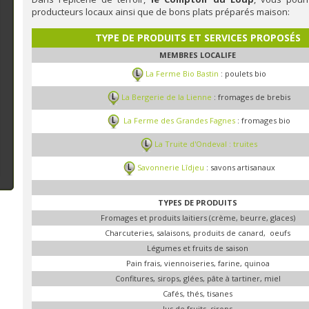
producteurs locaux ainsi que de bons plats préparés maison:
TYPE DE PRODUITS ET SERVICES PROPOSÉS
MEMBRES LOCALIFE
La Ferme Bio Bastin
: poulets bio
La Bergerie de la Lienne
: fromages de brebis
La Ferme des Grandes Fagnes
: fromages bio
La Truite d'Ondeval : truites
Savonnerie Lîdjeu
: savons artisanaux
TYPES DE PRODUITS
Fromages et produits laitiers (crème, beurre, glaces)
Charcuteries, salaisons, produits de canard, oeufs
Légumes et fruits de saison
Pain frais, viennoiseries, farine, quinoa
Confitures, sirops, glées, pâte à tartiner, miel
Cafés, thés, tisanes
Jus de fruits, sirops