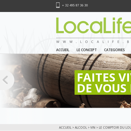
+ 32 495 87 36 30
ACCUEIL
LE CONCEPT
CATEGORIES
FAITES V
DE VOUS 
ACCUEIL
>
ALCOOL
>
VIN
> LE COMPTOIR DU LO