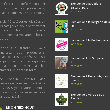
caLife est la plateforme internet
Bienvenue aux Goffard
Sisters : pâ...
i regroupe les producteurs,
2017-11-29
tisans et artistes de nos régions.
us de 16 catégories, divisées en
Bienvenue à la Bergerie de l
us-catégories, vous permettront
Lie...
2017-10-18
obtenir les informations
portantes sur vos acteurs locaux
éférés.
Bienvenue à la Bonbonnière..
2017-09-29
dez-nous à grandir. Si vous
nnaissez des producteurs,
tisans ou artistes, n'hésitez pas à
Bienvenue Ã la Siroperie
ur proposer de nous rejoindre
Th...
u à nous inviter à les
2017-09-29
tacter.L'union fait la force!
Bienvenue à Deux pois, deux
ec LocaLife, profitez des
mesur...
chesses qui vous entourent et ce
2017-09-01
e vous soyez à votre domicile,
 travail ou en vacances. Achetez
Bienvenue à Vertige des
al c'est l'idéal !!
Savoirs :...
2017-08-29
REJOIGNEZ-NOUS