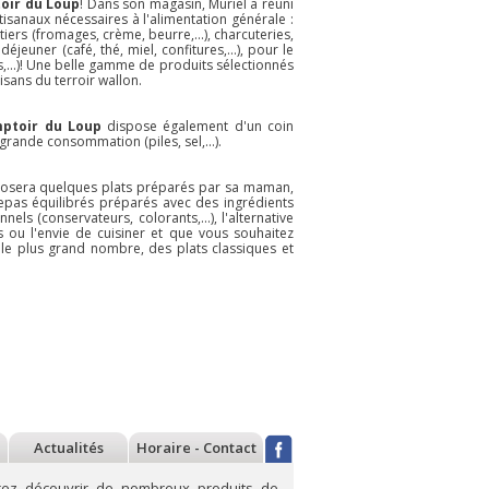
oir du Loup
! Dans son magasin, Muriel a réuni
isanaux nécessaires à l'alimentation générale :
itiers (fromages, crème, beurre,...), charcuteries,
éjeuner (café, thé, miel, confitures,...), pour le
s,...)! Une belle gamme de produits sélectionnés
isans du terroir wallon.
ptoir du Loup
dispose également d'un coin
grande consommation (piles, sel,...).
osera quelques plats préparés par sa maman,
envenue aux Goffard Sisters :
Bienvenue à Pipaillon :
Bien
repas équilibrés préparés avec des ingrédients
tes artisanales aux oeufs,
confitures, tapenades,
Lien
nels (conservateurs, colorants,...), l'alternative
s ou l'envie de cuisiner et que vous souhaitez
gan et aux insectes
chutneys
au la
 le plus grand nombre, des plats classiques et
Dans leur atelier de
A Bruxelles,
Liège,
les Goffard
Pipaillon
fabrique
Sisters
produisent
de manière
artisanalement
artisanale et en bio
différentes gammes
des confitures, des
de pâtes fraiches
marmelades, des
ou sèches. Des
chutneys, des tapas
"classiques" aux
et autres produits
oeufs, des veganes
grâce à des
enrichies aux orties
techniques de
savoir plus
En savoir plus
En sav
et une gamme un
conservations
peu plus sp&
naturelles.
Bienvenue à ces
artisans du go
Actualités
Horaire - Contact
rez découvrir de nombreux produits de