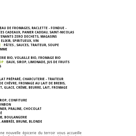
EAU DE FROMAGES
,
RACLETTE - FONDUE -
ÉES CADEAUX
,
PANIER CADEAU
,
SAINT-NICOLAS
TENANTS ZERO DECHETS
,
MAGASINS
ELIXIR
,
SPIRITUEUX
,
VIN
E :
PÂTES
,
SAUCES
,
TRAITEUR
,
SOUPE
MME
RIE BIO
,
VOLAILLE BIO
,
FROMAGE BIO
OP :
EAUX
,
SIROP
,
LIMONADE
,
JUS DE FRUITS
S
LAT PRÉPARÉ
,
CHARCUTERIE - TRAITEUR
DE CHÈVRE
,
FROMAGE AU LAIT DE BREBIS
,
T
,
GLACE
,
CRÈME
,
BEURRE
,
LAIT
,
FROMAGE
IROP
,
CONFITURE
ONBON
INER
,
PRALINE
,
CHOCOLAT
É
IE
,
BOULANGERIE
,
AMBRÉE
,
BRUNE
,
BLONDE
une nouvelle épicerie du terroir vous accueille