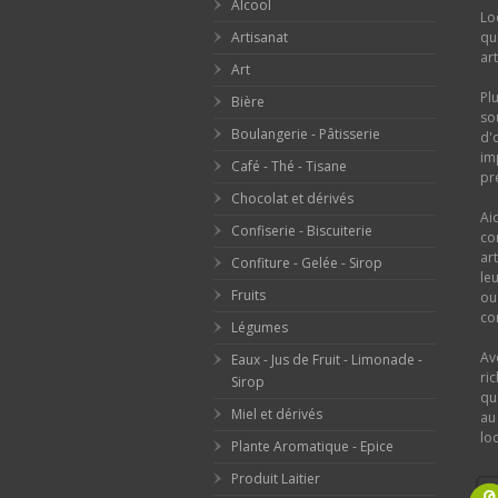
Alcool
Lo
Artisanat
qu
ar
Art
Pl
Bière
so
Boulangerie - Pâtisserie
d'
im
Café - Thé - Tisane
pr
Chocolat et dérivés
Ai
Confiserie - Biscuiterie
co
ar
Confiture - Gelée - Sirop
le
Fruits
o
con
Légumes
Av
Eaux - Jus de Fruit - Limonade -
ri
Sirop
qu
Miel et dérivés
au
loc
Plante Aromatique - Epice
Produit Laitier