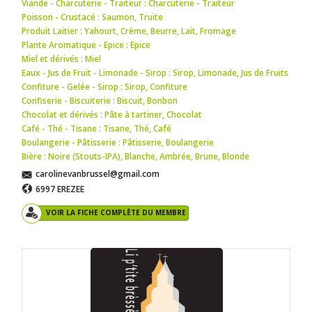
Viande - Charcuterie - Traiteur : Charcuterie - Traiteur
Poisson - Crustacé : Saumon
,
Truite
Produit Laitier : Yahourt
,
Crème
,
Beurre
,
Lait
,
Fromage
Plante Aromatique - Epice : Epice
Miel et dérivés : Miel
Eaux - Jus de Fruit - Limonade - Sirop : Sirop
,
Limonade
,
Jus de Fruits
Confiture - Gelée - Sirop : Sirop
,
Confiture
Confiserie - Biscuiterie : Biscuit
,
Bonbon
Chocolat et dérivés : Pâte à tartiner
,
Chocolat
Café - Thé - Tisane : Tisane
,
Thé
,
Café
Boulangerie - Pâtisserie : Pâtisserie
,
Boulangerie
Bière : Noire (Stouts-IPA)
,
Blanche
,
Ambrée
,
Brune
,
Blonde
carolinevanbrussel@gmail.com
6997 EREZEE
VOIR LA FICHE COMPLÈTE DU MEMBRE