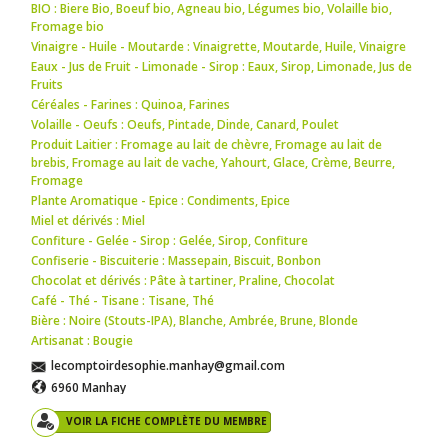
BIO : Biere Bio
,
Boeuf bio
,
Agneau bio
,
Légumes bio
,
Volaille bio
,
Fromage bio
Vinaigre - Huile - Moutarde : Vinaigrette
,
Moutarde
,
Huile
,
Vinaigre
Eaux - Jus de Fruit - Limonade - Sirop : Eaux
,
Sirop
,
Limonade
,
Jus de
Fruits
Céréales - Farines : Quinoa
,
Farines
Volaille - Oeufs : Oeufs
,
Pintade
,
Dinde
,
Canard
,
Poulet
Produit Laitier : Fromage au lait de chèvre
,
Fromage au lait de
brebis
,
Fromage au lait de vache
,
Yahourt
,
Glace
,
Crème
,
Beurre
,
Fromage
Plante Aromatique - Epice : Condiments
,
Epice
Miel et dérivés : Miel
Confiture - Gelée - Sirop : Gelée
,
Sirop
,
Confiture
Confiserie - Biscuiterie : Massepain
,
Biscuit
,
Bonbon
Chocolat et dérivés : Pâte à tartiner
,
Praline
,
Chocolat
Café - Thé - Tisane : Tisane
,
Thé
Bière : Noire (Stouts-IPA)
,
Blanche
,
Ambrée
,
Brune
,
Blonde
Artisanat : Bougie
lecomptoirdesophie.manhay@gmail.com
6960 Manhay
VOIR LA FICHE COMPLÈTE DU MEMBRE