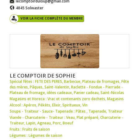
lecomptoirduloup@gmail.com
4845 Solwaster
VOIR LA FICHE COMPLÈTE DU MEMBRE
LE COMPTOIR DE SOPHIE
Spécial fêtes : FETE DES PERES
,
Barbecue
,
Plateau de fromages
,
Fête
des mères
,
Pâques
,
Saint-Valentin
,
Raclette - Fondue - Pierrade -
Plateau de fromage
,
idées cadeaux
,
Panier cadeau
,
Saint-Nicolas
Magasins et Horeca : Vrac et contenants zero dechets
,
Magasins
Alcool : Apéros
,
Pékèts
,
Elixir
,
Spiritueux
,
Vin
Soupe - Traiteur - Sauce- Tapenade : Pâtes
,
Tapenade
,
Traiteur
Viande - Charcuterie - Traiteur : Veau
,
Plat préparé
,
Charcuterie -
Traiteur
,
Lapin
,
Agneau
,
Porc
,
Boeuf
Fruits : Fruits de saison
Légumes : Légumes de saison