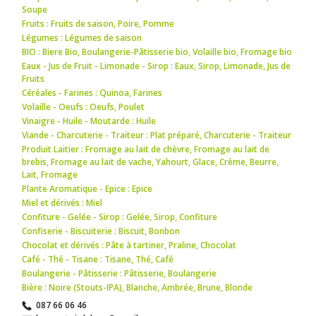
Soupe
Fruits : Fruits de saison
,
Poire
,
Pomme
Légumes : Légumes de saison
BIO : Biere Bio
,
Boulangerie-Pâtisserie bio
,
Volaille bio
,
Fromage bio
Eaux - Jus de Fruit - Limonade - Sirop : Eaux
,
Sirop
,
Limonade
,
Jus de
Fruits
Céréales - Farines : Quinoa
,
Farines
Volaille - Oeufs : Oeufs
,
Poulet
Vinaigre - Huile - Moutarde : Huile
Viande - Charcuterie - Traiteur : Plat préparé
,
Charcuterie - Traiteur
Produit Laitier : Fromage au lait de chèvre
,
Fromage au lait de
brebis
,
Fromage au lait de vache
,
Yahourt
,
Glace
,
Crème
,
Beurre
,
Lait
,
Fromage
Plante Aromatique - Epice : Epice
Miel et dérivés : Miel
Confiture - Gelée - Sirop : Gelée
,
Sirop
,
Confiture
Confiserie - Biscuiterie : Biscuit
,
Bonbon
Chocolat et dérivés : Pâte à tartiner
,
Praline
,
Chocolat
Café - Thé - Tisane : Tisane
,
Thé
,
Café
Boulangerie - Pâtisserie : Pâtisserie
,
Boulangerie
Bière : Noire (Stouts-IPA)
,
Blanche
,
Ambrée
,
Brune
,
Blonde
087 66 06 46