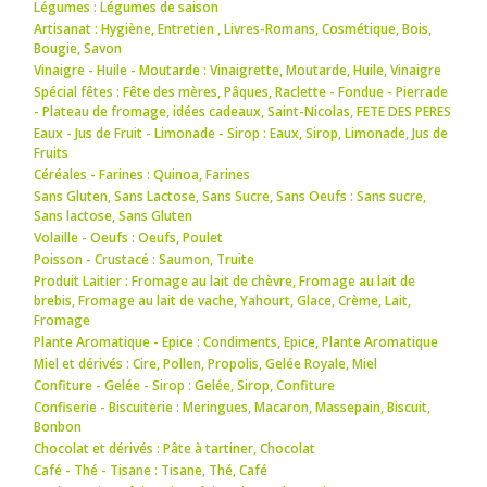
Légumes : Légumes de saison
Artisanat : Hygiène
,
Entretien
,
Livres-Romans
,
Cosmétique
,
Bois
,
Bougie
,
Savon
Vinaigre - Huile - Moutarde : Vinaigrette
,
Moutarde
,
Huile
,
Vinaigre
Spécial fêtes : Fête des mères
,
Pâques
,
Raclette - Fondue - Pierrade
- Plateau de fromage
,
idées cadeaux
,
Saint-Nicolas
,
FETE DES PERES
Eaux - Jus de Fruit - Limonade - Sirop : Eaux
,
Sirop
,
Limonade
,
Jus de
Fruits
Céréales - Farines : Quinoa
,
Farines
Sans Gluten, Sans Lactose, Sans Sucre, Sans Oeufs : Sans sucre
,
Sans lactose
,
Sans Gluten
Volaille - Oeufs : Oeufs
,
Poulet
Poisson - Crustacé : Saumon
,
Truite
Produit Laitier : Fromage au lait de chèvre
,
Fromage au lait de
brebis
,
Fromage au lait de vache
,
Yahourt
,
Glace
,
Crème
,
Lait
,
Fromage
Plante Aromatique - Epice : Condiments
,
Epice
,
Plante Aromatique
Miel et dérivés : Cire
,
Pollen
,
Propolis
,
Gelée Royale
,
Miel
Confiture - Gelée - Sirop : Gelée
,
Sirop
,
Confiture
Confiserie - Biscuiterie : Meringues
,
Macaron
,
Massepain
,
Biscuit
,
Bonbon
Chocolat et dérivés : Pâte à tartiner
,
Chocolat
Café - Thé - Tisane : Tisane
,
Thé
,
Café