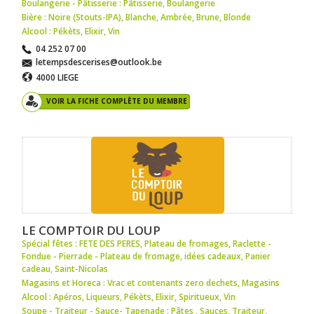
Boulangerie - Pâtisserie : Pâtisserie
,
Boulangerie
Bière : Noire (Stouts-IPA)
,
Blanche
,
Ambrée
,
Brune
,
Blonde
Alcool : Pékèts
,
Elixir
,
Vin
04 252 07 00
letempsdescerises@outlook.be
4000 LIEGE
VOIR LA FICHE COMPLÈTE DU MEMBRE
LE COMPTOIR DU LOUP
Spécial fêtes : FETE DES PERES
,
Plateau de fromages
,
Raclette -
Fondue - Pierrade - Plateau de fromage
,
idées cadeaux
,
Panier
cadeau
,
Saint-Nicolas
Magasins et Horeca : Vrac et contenants zero dechets
,
Magasins
Alcool : Apéros
,
Liqueurs
,
Pékèts
,
Elixir
,
Spiritueux
,
Vin
Soupe - Traiteur - Sauce- Tapenade : Pâtes
,
Sauces
,
Traiteur
,