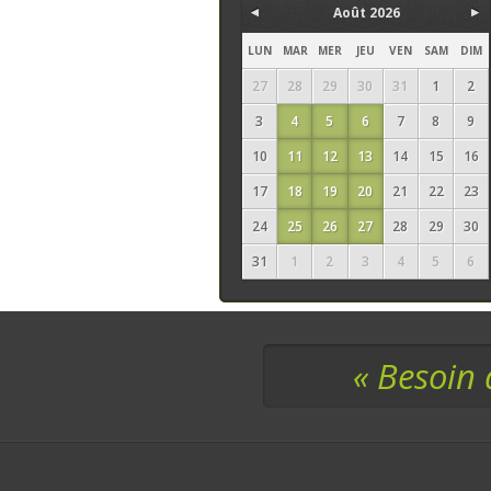
Août 2026
LUN
MAR
MER
JEU
VEN
SAM
DIM
27
28
29
30
31
1
2
3
4
5
6
7
8
9
10
11
12
13
14
15
16
17
18
19
20
21
22
23
24
25
26
27
28
29
30
31
1
2
3
4
5
6
« Besoin 