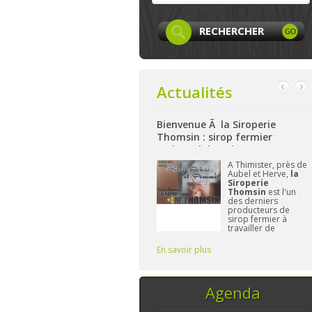
Actualités
Facebook
Bienvenue Ã la Siroperie
Bienvenue à La Ferm
Thomsin : sirop fermier
: produits locaux, a
artisanal de poires et pommes
et bio à Aywaille
page
Facebook
A Thimister, près de
Nichée 
LocaLife
est
Aubel et Herve,
la
hauteur
tenant créée et
Siroperie
La Fe
n'attend plus
Thomsin
est l'un
Harzé
vous. On y
des derniers
à prése
entera les
producteurs de
gamme 
res, leurs
sirop fermier à
aliment
ités,...sans
travailler de
et/ou l
er le
manière
L'impo
traditionnelle. 90%
Frédér
En savoir plus
En savoir plus
de poires, 10% de
vous fo
pommes et du
temps, ce sont les
seuls ingrédi
Agenda