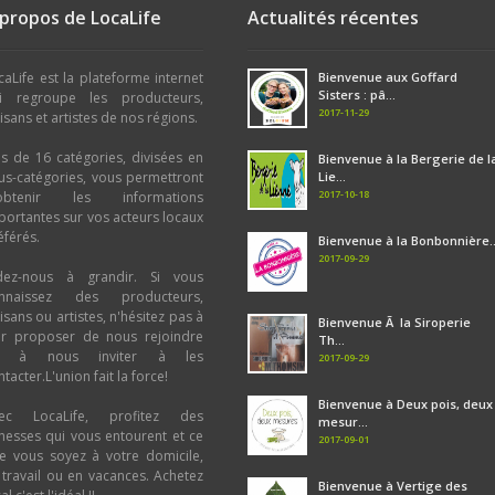
 propos de LocaLife
Actualités récentes
caLife est la plateforme internet
Bienvenue aux Goffard
Sisters : pâ...
i regroupe les producteurs,
2017-11-29
tisans et artistes de nos régions.
us de 16 catégories, divisées en
Bienvenue à la Bergerie de l
us-catégories, vous permettront
Lie...
2017-10-18
obtenir les informations
portantes sur vos acteurs locaux
éférés.
Bienvenue à la Bonbonnière..
2017-09-29
dez-nous à grandir. Si vous
nnaissez des producteurs,
tisans ou artistes, n'hésitez pas à
Bienvenue Ã la Siroperie
ur proposer de nous rejoindre
Th...
u à nous inviter à les
2017-09-29
tacter.L'union fait la force!
Bienvenue à Deux pois, deux
ec LocaLife, profitez des
mesur...
chesses qui vous entourent et ce
2017-09-01
e vous soyez à votre domicile,
 travail ou en vacances. Achetez
Bienvenue à Vertige des