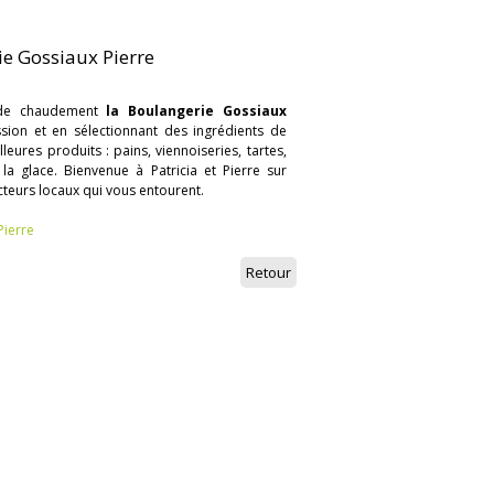
ie Gossiaux Pierre
de chaudement
la Boulangerie Gossiaux
assion et en sélectionnant des ingrédients de
eures produits : pains, viennoiseries, tartes,
 la glace. Bienvenue à Patricia et Pierre sur
cteurs locaux qui vous entourent.
Pierre
Retour