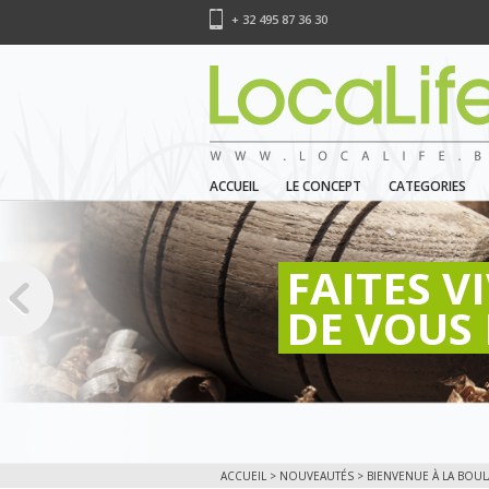
+ 32 495 87 36 30
ACCUEIL
LE CONCEPT
CATEGORIES
FAITES V
DE VOUS 
ACCUEIL
>
NOUVEAUTÉS
> BIENVENUE À LA BOU