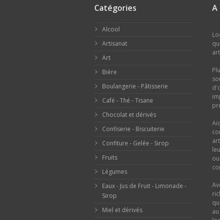
Catégories
A
Alcool
Lo
Artisanat
qu
ar
Art
Pl
Bière
so
Boulangerie - Pâtisserie
d'
im
Café - Thé - Tisane
pr
Chocolat et dérivés
Ai
Confiserie - Biscuiterie
co
ar
Confiture - Gelée - Sirop
le
Fruits
o
con
Légumes
Av
Eaux - Jus de Fruit - Limonade -
ri
Sirop
qu
Miel et dérivés
au