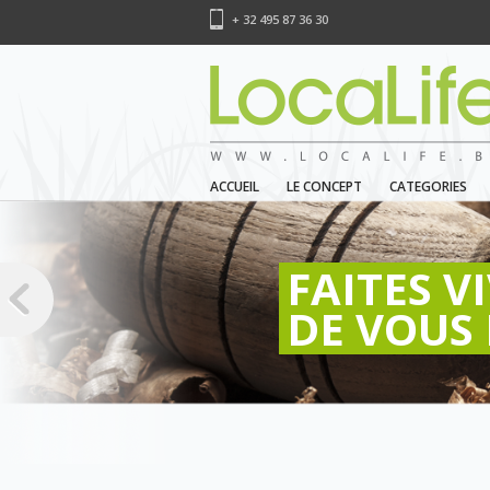
+ 32 495 87 36 30
ACCUEIL
LE CONCEPT
CATEGORIES
FAITES V
DE VOUS 