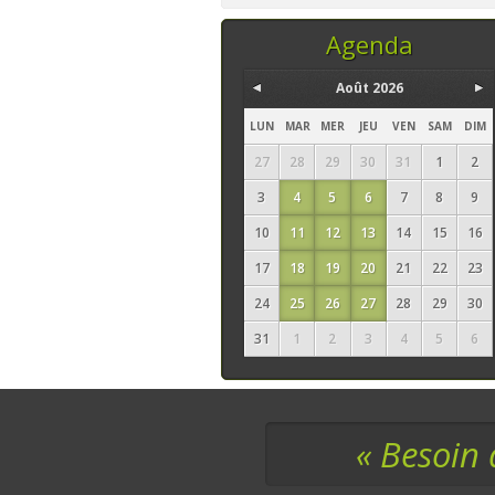
temps, ce sont les
seuls ingrédi
Agenda
Août 2026
LUN
MAR
MER
JEU
VEN
SAM
DIM
27
28
29
30
31
1
2
3
4
5
6
7
8
9
10
11
12
13
14
15
16
17
18
19
20
21
22
23
24
25
26
27
28
29
30
31
1
2
3
4
5
6
« Besoin 