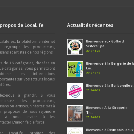
 propos de LocaLife
Actualités récentes
caLife est la plateforme internet
Bienvenue aux Goffard
Sisters : pâ...
i regroupe les producteurs,
2017-11-29
tisans et artistes de nos régions.
us de 16 catégories, divisées en
Bienvenue à la Bergerie de l
us-catégories, vous permettront
Lie...
2017-10-18
obtenir les informations
portantes sur vos acteurs locaux
éférés.
Bienvenue à la Bonbonnière..
2017-09-29
dez-nous à grandir. Si vous
nnaissez des producteurs,
tisans ou artistes, n'hésitez pas à
Bienvenue Ã la Siroperie
ur proposer de nous rejoindre
Th...
u à nous inviter à les
2017-09-29
tacter.L'union fait la force!
Bienvenue à Deux pois, deux
ec LocaLife, profitez des