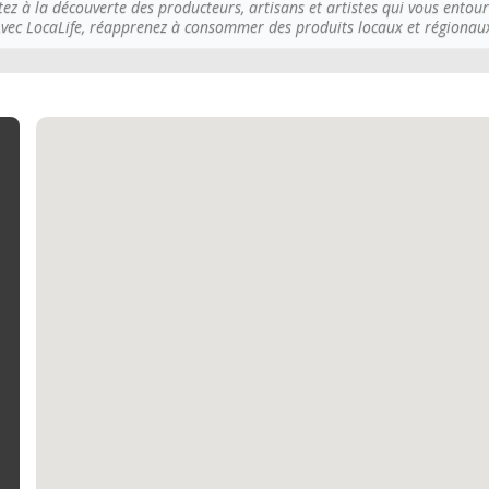
tez à la découverte des producteurs, artisans et artistes qui vous entour
vec LocaLife, réapprenez à consommer des produits locaux et régionau