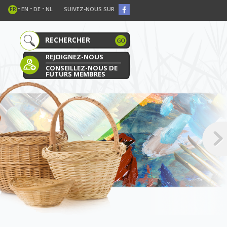
-
-
-
FR
EN
DE
NL
SUIVEZ-NOUS SUR
REJOIGNEZ-NOUS
CONSEILLEZ-NOUS DE
FUTURS MEMBRES
E