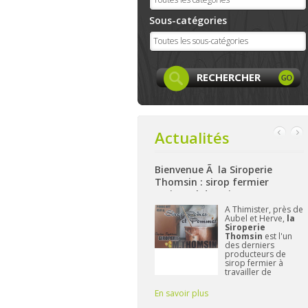
Sous-catégories
Actualités
k
Bienvenue Ã la Siroperie
Bienvenue à La Ferme de 
Thomsin : sirop fermier
: produits locaux, artisan
artisanal de poires et pommes
et bio à Aywaille
cebook
A Thimister, près de
Nichée sur les
e
est
Aubel et Herve,
la
hauteurs d'Aywa
créée et
Siroperie
La Ferme de
 plus
Thomsin
est l'un
Harzé
propos
n y
des derniers
à présent une 
es
producteurs de
gamme de pro
urs
sirop fermier à
alimentaires b
ans
travailler de
et/ou locaux.
manière
L'important po
traditionnelle. 90%
Frédérique res
En savoir plus
En savoir plus
de poires, 10% de
vous fournir d
pommes et du