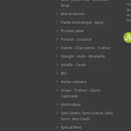
ri
Sirop
qu
Miel et dérivés
au
loc
Plante Aromatique - Epice
Produit Laitier
Poisson - Crustacé
Viande - Charcuterie - Traiteur
Vinaigre - Huile - Moutarde
Volaille - Oeufs
BIO
Atelier culinaire
Soupe - Traiteur - Sauce-
Tapenade
Horticulture
Sans Gluten, Sans Lactose, Sans
Sucre, Sans Oeufs
Spécial fêtes