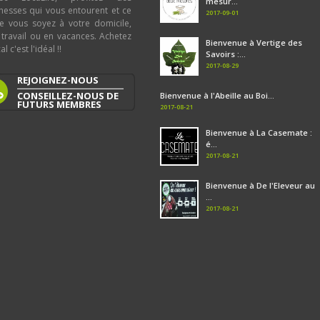
mesur...
chesses qui vous entourent et ce
2017-09-01
e vous soyez à votre domicile,
 travail ou en vacances. Achetez
Bienvenue à Vertige des
al c'est l'idéal !!
Savoirs :...
2017-08-29
REJOIGNEZ-NOUS
CONSEILLEZ-NOUS DE
Bienvenue à l'Abeille au Boi...
FUTURS MEMBRES
2017-08-21
Bienvenue à La Casemate :
é...
2017-08-21
Bienvenue à De l'Eleveur au
...
2017-08-21