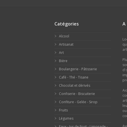
Catégories
A
Alcool
Lo
Artisanat
qu
ar
Art
Pl
Bière
so
Boulangerie - Pâtisserie
d'
im
Café - Thé - Tisane
pr
Chocolat et dérivés
Ai
Confiserie - Biscuiterie
co
ar
Confiture - Gelée - Sirop
le
Fruits
o
con
Légumes
Av
Eaux - Jus de Fruit - Limonade -