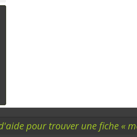
assortiment
Conscientes de
l'impact n&ea
d'aide pour trouver une fiche « 