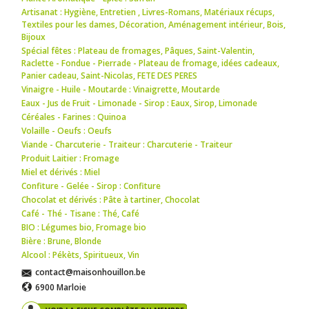
Artisanat : Hygiène
,
Entretien
,
Livres-Romans
,
Matériaux récups
,
Textiles pour les dames
,
Décoration
,
Aménagement intérieur
,
Bois
,
Bijoux
Spécial fêtes : Plateau de fromages
,
Pâques
,
Saint-Valentin
,
Raclette - Fondue - Pierrade - Plateau de fromage
,
idées cadeaux
,
Panier cadeau
,
Saint-Nicolas
,
FETE DES PERES
Vinaigre - Huile - Moutarde : Vinaigrette
,
Moutarde
Eaux - Jus de Fruit - Limonade - Sirop : Eaux
,
Sirop
,
Limonade
Céréales - Farines : Quinoa
Volaille - Oeufs : Oeufs
Viande - Charcuterie - Traiteur : Charcuterie - Traiteur
Produit Laitier : Fromage
Miel et dérivés : Miel
Confiture - Gelée - Sirop : Confiture
Chocolat et dérivés : Pâte à tartiner
,
Chocolat
Café - Thé - Tisane : Thé
,
Café
BIO : Légumes bio
,
Fromage bio
Bière : Brune
,
Blonde
Alcool : Pékèts
,
Spiritueux
,
Vin
contact@maisonhouillon.be
6900 Marloie