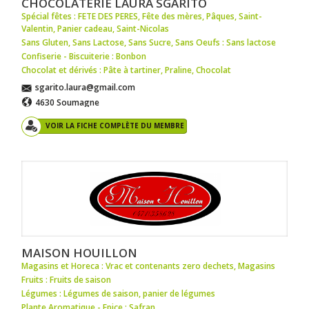
CHOCOLATERIE LAURA SGARITO
Spécial fêtes : FETE DES PERES
,
Fête des mères
,
Pâques
,
Saint-
Valentin
,
Panier cadeau
,
Saint-Nicolas
Sans Gluten, Sans Lactose, Sans Sucre, Sans Oeufs : Sans lactose
Confiserie - Biscuiterie : Bonbon
Chocolat et dérivés : Pâte à tartiner
,
Praline
,
Chocolat
sgarito.laura@gmail.com
4630 Soumagne
VOIR LA FICHE COMPLÈTE DU MEMBRE
MAISON HOUILLON
Magasins et Horeca : Vrac et contenants zero dechets
,
Magasins
Fruits : Fruits de saison
Légumes : Légumes de saison
,
panier de légumes
Plante Aromatique - Epice : Safran