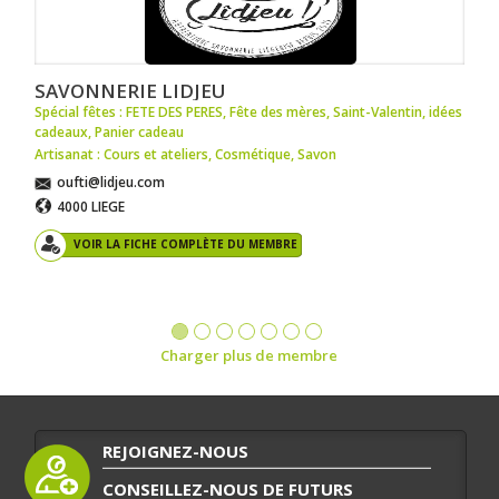
SAVONNERIE LIDJEU
Spécial fêtes : FETE DES PERES
,
Fête des mères
,
Saint-Valentin
,
idées
cadeaux
,
Panier cadeau
Artisanat : Cours et ateliers
,
Cosmétique
,
Savon
oufti@lidjeu.com
4000 LIEGE
VOIR LA FICHE COMPLÈTE DU MEMBRE
Charger plus de membre
REJOIGNEZ-NOUS
CONSEILLEZ-NOUS DE FUTURS