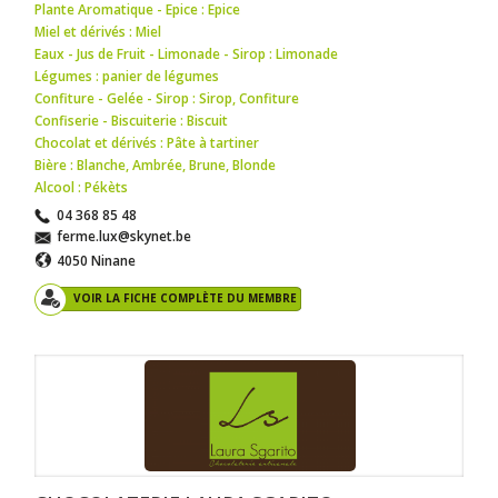
Plante Aromatique - Epice : Epice
Miel et dérivés : Miel
Eaux - Jus de Fruit - Limonade - Sirop : Limonade
Légumes : panier de légumes
Confiture - Gelée - Sirop : Sirop
,
Confiture
Confiserie - Biscuiterie : Biscuit
Chocolat et dérivés : Pâte à tartiner
Bière : Blanche
,
Ambrée
,
Brune
,
Blonde
Alcool : Pékèts
04 368 85 48
ferme.lux@skynet.be
4050 Ninane
VOIR LA FICHE COMPLÈTE DU MEMBRE