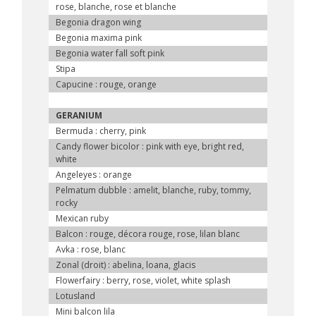
rose, blanche, rose et blanche
Begonia dragon wing
Begonia maxima pink
Begonia water fall soft pink
Stipa
Capucine : rouge, orange
GERANIUM
Bermuda : cherry, pink
Candy flower bicolor : pink with eye, bright red,
white
Angeleyes : orange
Pelmatum dubble : amelit, blanche, ruby, tommy,
rocky
Mexican ruby
Balcon : rouge, décora rouge, rose, lilan blanc
Avka : rose, blanc
Zonal (droit) : abelina, loana, glacis
Flowerfairy : berry, rose, violet, white splash
Lotusland
Mini balcon lila