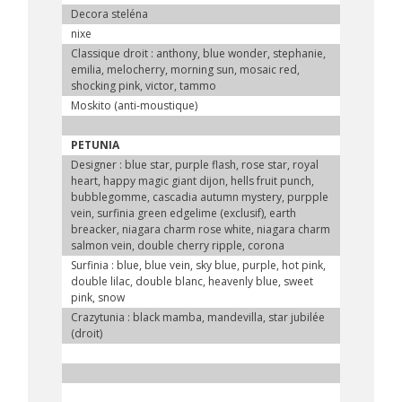
Decora steléna
nixe
Classique droit : anthony, blue wonder, stephanie,
emilia, melocherry, morning sun, mosaic red,
shocking pink, victor, tammo
Moskito (anti-moustique)
PETUNIA
Designer : blue star, purple flash, rose star, royal
heart, happy magic giant dijon, hells fruit punch,
bubblegomme, cascadia autumn mystery, purpple
vein, surfinia green edgelime (exclusif), earth
breacker, niagara charm rose white, niagara charm
salmon vein, double cherry ripple, corona
Surfinia : blue, blue vein, sky blue, purple, hot pink,
double lilac, double blanc, heavenly blue, sweet
pink, snow
Crazytunia : black mamba, mandevilla, star jubilée
(droit)