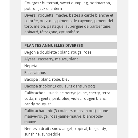
Courges : butternut, sweet dumpling, potimarron,
potiron jack ô lantern
Divers : roquette, mâche, bettes à carde blanche et
colorée, poivrons, piments de cayenne, piment del
toro, melon, pastèque, aubergine de barbentane,
epinard, tétragone, cyclanthère
PLANTES ANNUELLES DIVERSES
Begonia doublette : blanc, rouge, rose
Alysse : rasperry, mauve, blanc
Nepeta
Plectranthus
Bacopa : blanc, rose, bleu
Bacopa tricolor (3 couleurs dans un pot)
Calibrachoa : sunshine berryn jaune, cherry, terra
cotta, magenta, pink, blue, violet, rougen blanc,
candy bouquet
Calibrachao mix (3 couleurs dans un pot) : jaune-
mauve-rouge, rose-jaune-mauve, blanc-rose-
mauve
Nemesia droit : snow angel, tropical, burgundy,
sunshine, sunpeddle