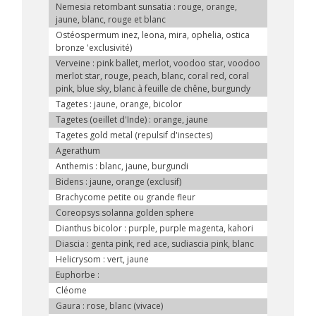
Nemesia retombant sunsatia : rouge, orange,
jaune, blanc, rouge et blanc
Ostéospermum inez, leona, mira, ophelia, ostica
bronze 'exclusivité)
Verveine : pink ballet, merlot, voodoo star, voodoo
merlot star, rouge, peach, blanc, coral red, coral
pink, blue sky, blanc à feuille de chêne, burgundy
Tagetes : jaune, orange, bicolor
Tagetes (oeillet d'Inde) : orange, jaune
Tagetes gold metal (repulsif d'insectes)
Agerathum
Anthemis : blanc, jaune, burgundi
Bidens : jaune, orange (exclusif)
Brachycome petite ou grande fleur
Coreopsys solanna golden sphere
Dianthus bicolor : purple, purple magenta, kahori
Diascia : genta pink, red ace, sudiascia pink, blanc
Helicrysom : vert, jaune
Euphorbe :
Cléome
Gaura : rose, blanc (vivace)