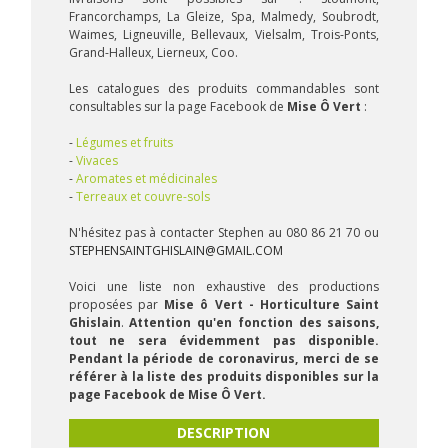
Francorchamps, La Gleize, Spa, Malmedy, Soubrodt,
Waimes, Ligneuville, Bellevaux, Vielsalm, Trois-Ponts,
Grand-Halleux, Lierneux, Coo.
Les catalogues des produits commandables sont
consultables sur la page Facebook de
Mise Ô Vert
:
-
Légumes et fruits
-
Vivaces
-
Aromates et médicinales
-
Terreaux et couvre-sols
N'hésitez pas à contacter Stephen au 080 86 21 70 ou
STEPHENSAINTGHISLAIN@GMAIL.COM
Voici une liste non exhaustive des productions
proposées par
Mise ô Vert - Horticulture Saint
Ghislain
.
Attention qu'en fonction des saisons,
tout ne sera évidemment pas disponible.
Pendant la période de coronavirus, merci de se
référer à la liste des produits disponibles sur la
page Facebook de Mise Ô Vert.
DESCRIPTION