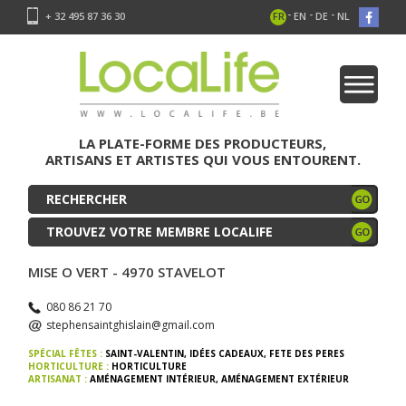
-
-
-
+ 32 495 87 36 30
FR
EN
DE
NL
LA PLATE-FORME DES PRODUCTEURS,
ARTISANS ET ARTISTES QUI VOUS ENTOURENT.
TROUVEZ VOTRE MEMBRE LOCALIFE
MISE O VERT - 4970 STAVELOT
080 86 21 70
stephensaintghislain@gmail.com
SPÉCIAL FÊTES :
SAINT-VALENTIN
,
IDÉES CADEAUX
,
FETE DES PERES
HORTICULTURE :
HORTICULTURE
ARTISANAT :
AMÉNAGEMENT INTÉRIEUR
,
AMÉNAGEMENT EXTÉRIEUR