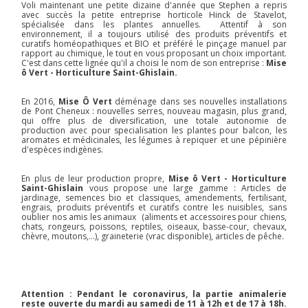
Voli maintenant une petite dizaine d'année que Stephen a repris
avec succès la petite entreprise horticole Hinck de Stavelot,
spécialisée dans les plantes annuelles. Attentif à son
environnement, il a toujours utilisé des produits préventifs et
curatifs homéopathiques et BIO et préféré le pinçage manuel par
rapport au chimique, le tout en vous proposant un choix important.
C'est dans cette lignée qu'il a choisi le nom de son entreprise :
Mise
ô Vert - Horticulture Saint-Ghislain.
En 2016,
Mise Ô Vert
déménage dans ses nouvelles installations
de Pont Cheneux : nouvelles serres, nouveau magasin, plus grand,
qui offre plus de diversification, une totale autonomie de
production avec pour specialisation les plantes pour balcon, les
aromates et médicinales, les légumes à repiquer et une pépinière
d'espèces indigènes.
En plus de leur production propre,
Mise ô Vert - Horticulture
Saint-Ghislain
vous propose une large gamme : Articles de
jardinage, semences bio et classiques, amendements, fertilisant,
engrais, produits préventifs et curatifs contre les nuisibles, sans
oublier nos amis les animaux (aliments et accessoires pour chiens,
chats, rongeurs, poissons, reptiles, oiseaux, basse-cour, chevaux,
chèvre, moutons,…), graineterie (vrac disponible), articles de pêche.
Attention : Pendant le coronavirus, la partie animalerie
reste ouverte du mardi au samedi de 11 à 12h et de 17 à 18h.