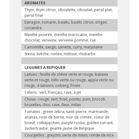
AROMATES
Thym, thym citron, ciboulette, ciboulail, persil plat,
persil frisé
Estragon, romarin, basilic, basilic citron, origan,
coriandre
Menthe poivrée, menthe marocaine, menthe
chocolat, verveine, verveine pomme, rue
Camomille, sauge, sariette, curry, marjolaine
Stevia, livèche, rumex, mélisse, rhubarbe
LEGUMES A REPIQUER
Laitues : feuille de chêne verte et rouge, batavia
verte et rouge, lollo verte ou rouge, appia verte ou
rouge, 4 saisons, iceberg, frisée
Céleris : vert, français, rave, à jet
Choux : rouge, vert, frisé, pointu, pain, brocoli,
bruxelles, choi, rave, fleur, milan
Tomates : green zebra, saint-pierre, marmande,
ananas, rose de berne, noir de crimée, coeur de
boeuf, rotkäppchen, purple russia, golden currant,
zuckertraube, geante jaune de Belgique
Courgettes : greyzini, verte de milan, ronde de nice