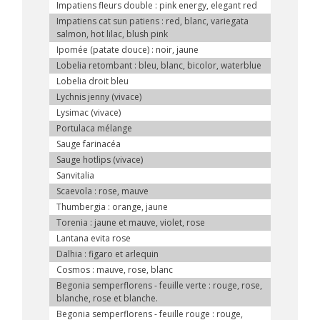
Impatiens fleurs double : pink energy, elegant red
Impatiens cat sun patiens : red, blanc, variegata
salmon, hot lilac, blush pink
Ipomée (patate douce) : noir, jaune
Lobelia retombant : bleu, blanc, bicolor, waterblue
Lobelia droit bleu
Lychnis jenny (vivace)
Lysimac (vivace)
Portulaca mélange
Sauge farinacéa
Sauge hotlips (vivace)
Sanvitalia
Scaevola : rose, mauve
Thumbergia : orange, jaune
Torenia : jaune et mauve, violet, rose
Lantana evita rose
Dalhia : figaro et arlequin
Cosmos : mauve, rose, blanc
Begonia semperflorens - feuille verte : rouge, rose,
blanche, rose et blanche.
Begonia semperflorens - feuille rouge : rouge,