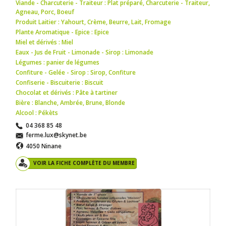
Viande - Charcuterie - Traiteur : Plat préparé
,
Charcuterie - Traiteur
,
Agneau
,
Porc
,
Boeuf
Produit Laitier : Yahourt
,
Crème
,
Beurre
,
Lait
,
Fromage
Plante Aromatique - Epice : Epice
Miel et dérivés : Miel
Eaux - Jus de Fruit - Limonade - Sirop : Limonade
Légumes : panier de légumes
Confiture - Gelée - Sirop : Sirop
,
Confiture
Confiserie - Biscuiterie : Biscuit
Chocolat et dérivés : Pâte à tartiner
Bière : Blanche
,
Ambrée
,
Brune
,
Blonde
Alcool : Pékèts
04 368 85 48
ferme.lux@skynet.be
4050 Ninane
VOIR LA FICHE COMPLÈTE DU MEMBRE