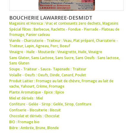
BOUCHERIE LAWARREE-DESMIDT
Magasins et Horeca : Vrac et contenants zero dechets
,
Magasins
Spécial fêtes : Barbecue
,
Raclette - Fondue - Pierrade - Plateau de
fromage
,
Panier cadeau
Viande - Charcuterie - Traiteur : Veau
,
Plat préparé
,
Charcuterie -
Traiteur
,
Lapin
,
Agneau
,
Porc
,
Boeuf
Vinaigre - Huile - Moutarde : Vinaigrette
,
Huile
,
Vinaigre
Sans Gluten, Sans Lactose, Sans Sucre, Sans Oeufs : Sans lactose
,
Sans Gluten
Soupe - Traiteur - Sauce- Tapenade : Traiteur
Volaille - Oeufs : Oeufs
,
Dinde
,
Canard
,
Poulet
Produit Laitier : Fromage au lait de chèvre
,
Fromage au lait de
vache
,
Yahourt
,
Crème
,
Fromage
Plante Aromatique - Epice : Epice
Miel et dérivés : Miel
Confiture - Gelée - Sirop : Gelée
,
Sirop
,
Confiture
Confiserie - Biscuiterie : Biscuit
Chocolat et dérivés : Chocolat
BIO : Fromage bio
Bière : Ambrée
,
Brune
,
Blonde