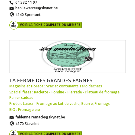
04 382 11 97
ben.lawarree@skynet.be
4140 Sprimont
VOIR LA FICHE COMPLÈTE DU MEMBRE
LA FERME DES GRANDES FAGNES
Magasins et Horeca : Vrac et contenants zero dechets
Spécial fêtes : Raclette - Fondue - Pierrade - Plateau de fromage
,
Panier cadeau
Produit Laitier : Fromage au lait de vache
,
Beurre
,
Fromage
BIO : Fromage bio
fabienne.remacle@skynet.be
4970 Stavelot
VOIR LA FICHE COMPLÈTE DU MEMBRE