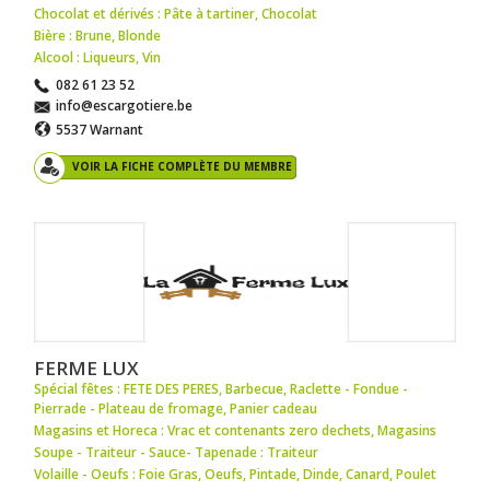
Chocolat et dérivés : Pâte à tartiner
,
Chocolat
Bière : Brune
,
Blonde
Alcool : Liqueurs
,
Vin
082 61 23 52
info@escargotiere.be
5537 Warnant
VOIR LA FICHE COMPLÈTE DU MEMBRE
FERME LUX
Spécial fêtes : FETE DES PERES
,
Barbecue
,
Raclette - Fondue -
Pierrade - Plateau de fromage
,
Panier cadeau
Magasins et Horeca : Vrac et contenants zero dechets
,
Magasins
Soupe - Traiteur - Sauce- Tapenade : Traiteur
Volaille - Oeufs : Foie Gras
,
Oeufs
,
Pintade
,
Dinde
,
Canard
,
Poulet