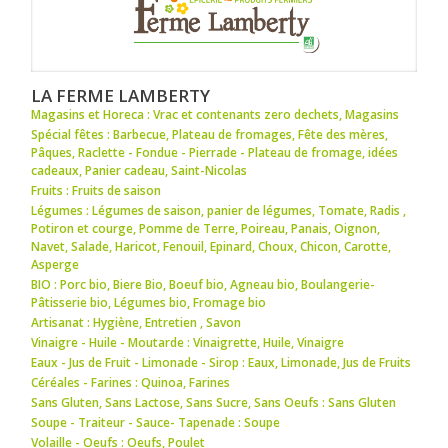
LA FERME LAMBERTY
Magasins et Horeca : Vrac et contenants zero dechets
,
Magasins
Spécial fêtes : Barbecue
,
Plateau de fromages
,
Fête des mères
,
Pâques
,
Raclette - Fondue - Pierrade - Plateau de fromage
,
idées
cadeaux
,
Panier cadeau
,
Saint-Nicolas
Fruits : Fruits de saison
Légumes : Légumes de saison
,
panier de légumes
,
Tomate
,
Radis
,
Potiron et courge
,
Pomme de Terre
,
Poireau
,
Panais
,
Oignon
,
Navet
,
Salade
,
Haricot
,
Fenouil
,
Epinard
,
Choux
,
Chicon
,
Carotte
,
Asperge
BIO : Porc bio
,
Biere Bio
,
Boeuf bio
,
Agneau bio
,
Boulangerie-
Pâtisserie bio
,
Légumes bio
,
Fromage bio
Artisanat : Hygiène
,
Entretien
,
Savon
Vinaigre - Huile - Moutarde : Vinaigrette
,
Huile
,
Vinaigre
Eaux - Jus de Fruit - Limonade - Sirop : Eaux
,
Limonade
,
Jus de Fruits
Céréales - Farines : Quinoa
,
Farines
Sans Gluten, Sans Lactose, Sans Sucre, Sans Oeufs : Sans Gluten
Soupe - Traiteur - Sauce- Tapenade : Soupe
Volaille - Oeufs : Oeufs
,
Poulet