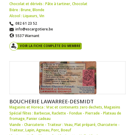
Chocolat et dérivés : Pâte à tartiner
,
Chocolat
Bière : Brune
,
Blonde
Alcool : Liqueurs
,
Vin
082 61 23 52
info@escargotiere.be
5537 Warnant
VOIR LA FICHE COMPLÈTE DU MEMBRE
BOUCHERIE LAWARREE-DESMIDT
Magasins et Horeca : Vrac et contenants zero dechets
,
Magasins
Spécial fêtes : Barbecue
,
Raclette - Fondue - Pierrade - Plateau de
fromage
,
Panier cadeau
Viande - Charcuterie - Traiteur : Veau
,
Plat préparé
,
Charcuterie -
Traiteur
,
Lapin
,
Agneau
,
Porc
,
Boeuf