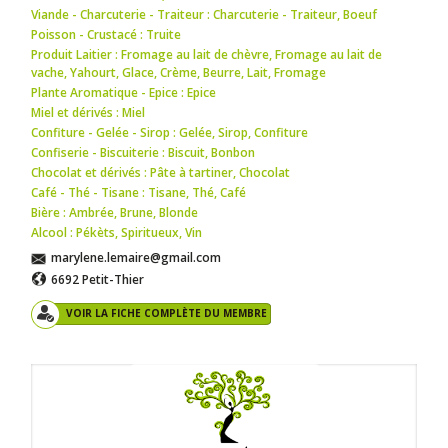
Viande - Charcuterie - Traiteur : Charcuterie - Traiteur
,
Boeuf
Poisson - Crustacé : Truite
Produit Laitier : Fromage au lait de chèvre
,
Fromage au lait de
vache
,
Yahourt
,
Glace
,
Crème
,
Beurre
,
Lait
,
Fromage
Plante Aromatique - Epice : Epice
Miel et dérivés : Miel
Confiture - Gelée - Sirop : Gelée
,
Sirop
,
Confiture
Confiserie - Biscuiterie : Biscuit
,
Bonbon
Chocolat et dérivés : Pâte à tartiner
,
Chocolat
Café - Thé - Tisane : Tisane
,
Thé
,
Café
Bière : Ambrée
,
Brune
,
Blonde
Alcool : Pékèts
,
Spiritueux
,
Vin
marylene.lemaire@gmail.com
6692 Petit-Thier
VOIR LA FICHE COMPLÈTE DU MEMBRE