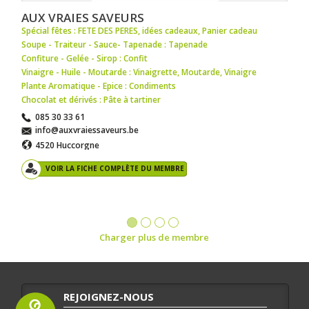
AUX VRAIES SAVEURS
Spécial fêtes : FETE DES PERES
,
idées cadeaux
,
Panier cadeau
Soupe - Traiteur - Sauce- Tapenade : Tapenade
Confiture - Gelée - Sirop : Confit
Vinaigre - Huile - Moutarde : Vinaigrette
,
Moutarde
,
Vinaigre
Plante Aromatique - Epice : Condiments
Chocolat et dérivés : Pâte à tartiner
085 30 33 61
info@auxvraiessaveurs.be
4520 Huccorgne
VOIR LA FICHE COMPLÈTE DU MEMBRE
Charger plus de membre
REJOIGNEZ-NOUS