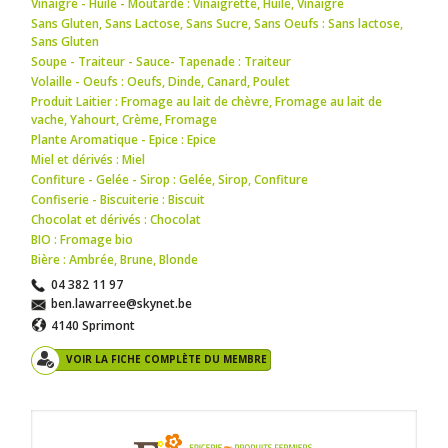
Vinaigre - Huile - Moutarde : Vinaigrette
,
Huile
,
Vinaigre
Sans Gluten, Sans Lactose, Sans Sucre, Sans Oeufs : Sans lactose
,
Sans Gluten
Soupe - Traiteur - Sauce- Tapenade : Traiteur
Volaille - Oeufs : Oeufs
,
Dinde
,
Canard
,
Poulet
Produit Laitier : Fromage au lait de chèvre
,
Fromage au lait de
vache
,
Yahourt
,
Crème
,
Fromage
Plante Aromatique - Epice : Epice
Miel et dérivés : Miel
Confiture - Gelée - Sirop : Gelée
,
Sirop
,
Confiture
Confiserie - Biscuiterie : Biscuit
Chocolat et dérivés : Chocolat
BIO : Fromage bio
Bière : Ambrée
,
Brune
,
Blonde
04 382 11 97
ben.lawarree@skynet.be
4140 Sprimont
VOIR LA FICHE COMPLÈTE DU MEMBRE