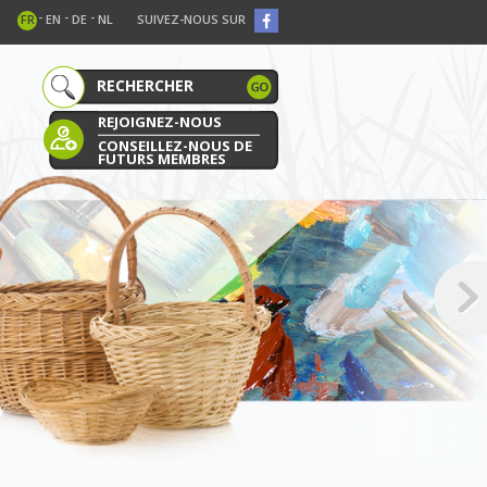
-
-
-
FR
EN
DE
NL
SUIVEZ-NOUS SUR
REJOIGNEZ-NOUS
CONSEILLEZ-NOUS DE
FUTURS MEMBRES
E