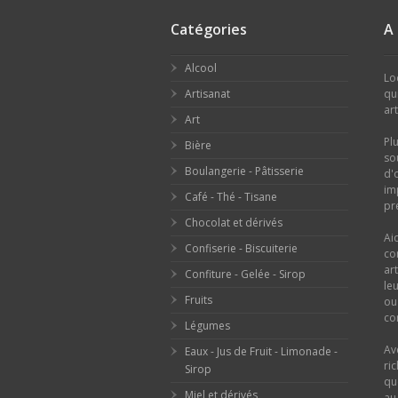
Catégories
A
Alcool
Lo
Artisanat
qu
ar
Art
Pl
Bière
so
Boulangerie - Pâtisserie
d'
im
Café - Thé - Tisane
pr
Chocolat et dérivés
Ai
Confiserie - Biscuiterie
co
ar
Confiture - Gelée - Sirop
le
Fruits
o
con
Légumes
Av
Eaux - Jus de Fruit - Limonade -
ri
Sirop
qu
Miel et dérivés
au