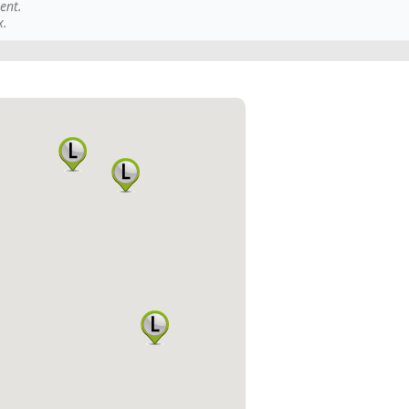
ent.
x.