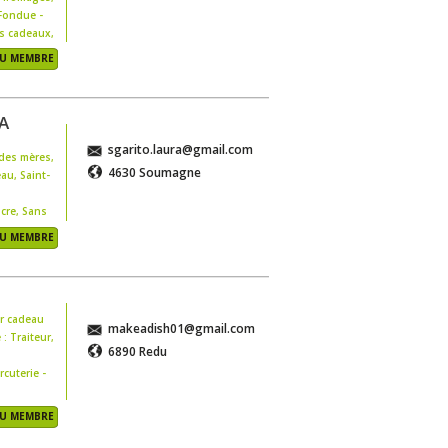
Bienvenue à ces
 Fondue -
artisans du go
s cadeaux
,
DU MEMBRE
ier de
t courge
,
A
Oignon
,
nard
,
Choux
,
sgarito.laura@gmail.com
 des mères
,
4630 Soumagne
eau
,
Saint-
,
Agneau bio
,
s bio
,
cre, Sans
on
DU MEMBRE
rette
,
Huile
,
,
Praline
,
op : Eaux
,
r cadeau
makeadish01@gmail.com
: Traiteur
,
cre, Sans
6890 Redu
rcuterie -
e : Soupe
rcuterie -
DU MEMBRE