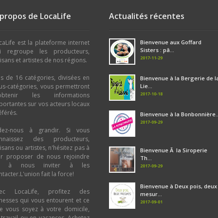
 propos de LocaLife
Actualités récentes
caLife est la plateforme internet
Bienvenue aux Goffard
Sisters : pâ...
i regroupe les producteurs,
2017-11-29
tisans et artistes de nos régions.
us de 16 catégories, divisées en
Bienvenue à la Bergerie de l
us-catégories, vous permettront
Lie...
2017-10-18
obtenir les informations
portantes sur vos acteurs locaux
éférés.
Bienvenue à la Bonbonnière..
2017-09-29
dez-nous à grandir. Si vous
nnaissez des producteurs,
tisans ou artistes, n'hésitez pas à
Bienvenue Ã la Siroperie
ur proposer de nous rejoindre
Th...
u à nous inviter à les
2017-09-29
tacter.L'union fait la force!
Bienvenue à Deux pois, deux
ec LocaLife, profitez des
mesur...
chesses qui vous entourent et ce
2017-09-01
e vous soyez à votre domicile,
 travail ou en vacances. Achetez