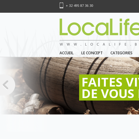
+ 32 495 87 36 30
ACCUEIL
LE CONCEPT
CATEGORIES
FAITES V
DE VOUS 