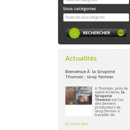
Sous-catégories
Actualités
Bienvenue Ã la Siroperie
Bienvenue à La Ferme de Harzé
Thomsin : sirop fermier
: produits locaux, artisanaux
artisanal de poires et pommes
et bio à Aywaille
k
A Thimister, près de
Nichée sur les
Aubel et Herve,
la
hauteurs d'Aywaille,
et
Siroperie
La Ferme de
Thomsin
est l'un
Harzé
propose dès
des derniers
à présent une belle
producteurs de
gamme de produits
sirop fermier à
alimentaires bio
travailler de
et/ou locaux.
manière
L'important pour
traditionnelle. 90%
Frédérique reste de
En savoir plus
En savoir plus
E
de poires, 10% de
vous fournir des pr
pommes et du