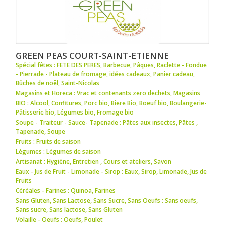
GREEN PEAS COURT-SAINT-ETIENNE
Spécial fêtes : FETE DES PERES
,
Barbecue
,
Pâques
,
Raclette - Fondue
- Pierrade - Plateau de fromage
,
idées cadeaux
,
Panier cadeau
,
Bûches de noël
,
Saint-Nicolas
Magasins et Horeca : Vrac et contenants zero dechets
,
Magasins
BIO : Alcool
,
Confitures
,
Porc bio
,
Biere Bio
,
Boeuf bio
,
Boulangerie-
Pâtisserie bio
,
Légumes bio
,
Fromage bio
Soupe - Traiteur - Sauce- Tapenade : Pâtes aux insectes
,
Pâtes
,
Tapenade
,
Soupe
Fruits : Fruits de saison
Légumes : Légumes de saison
Artisanat : Hygiène
,
Entretien
,
Cours et ateliers
,
Savon
Eaux - Jus de Fruit - Limonade - Sirop : Eaux
,
Sirop
,
Limonade
,
Jus de
Fruits
Céréales - Farines : Quinoa
,
Farines
Sans Gluten, Sans Lactose, Sans Sucre, Sans Oeufs : Sans oeufs
,
Sans sucre
,
Sans lactose
,
Sans Gluten
Volaille - Oeufs : Oeufs
,
Poulet