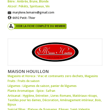
Bière : Ambrée
,
Brune
,
Blonde
Alcool : Pékèts
,
Spiritueux
,
Vin
marylene.lemaire@gmail.com
6692 Petit-Thier
VOIR LA FICHE COMPLÈTE DU MEMBRE
MAISON HOUILLON
Magasins et Horeca : Vrac et contenants zero dechets
,
Magasins
Fruits : Fruits de saison
Légumes : Légumes de saison
,
panier de légumes
Plante Aromatique - Epice : Safran
Artisanat : Hygiène
,
Entretien
,
Livres-Romans
,
Matériaux récups
,
Textiles pour les dames
,
Décoration
,
Aménagement intérieur
,
Bois
,
Bijoux
Spécial fêtes : Plateau de fromages
,
Pâques
,
Saint-Valentin
,