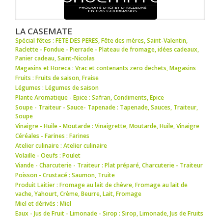
LA CASEMATE
Spécial fêtes : FETE DES PERES
,
Fête des mères
,
Saint-Valentin
,
Raclette - Fondue - Pierrade - Plateau de fromage
,
idées cadeaux
,
Panier cadeau
,
Saint-Nicolas
Magasins et Horeca : Vrac et contenants zero dechets
,
Magasins
Fruits : Fruits de saison
,
Fraise
Légumes : Légumes de saison
Plante Aromatique - Epice : Safran
,
Condiments
,
Epice
Soupe - Traiteur - Sauce- Tapenade : Tapenade
,
Sauces
,
Traiteur
,
Soupe
Vinaigre - Huile - Moutarde : Vinaigrette
,
Moutarde
,
Huile
,
Vinaigre
Céréales - Farines : Farines
Atelier culinaire : Atelier culinaire
Volaille - Oeufs : Poulet
Viande - Charcuterie - Traiteur : Plat préparé
,
Charcuterie - Traiteur
Poisson - Crustacé : Saumon
,
Truite
Produit Laitier : Fromage au lait de chèvre
,
Fromage au lait de
vache
,
Yahourt
,
Crème
,
Beurre
,
Lait
,
Fromage
Miel et dérivés : Miel
Eaux - Jus de Fruit - Limonade - Sirop : Sirop
,
Limonade
,
Jus de Fruits