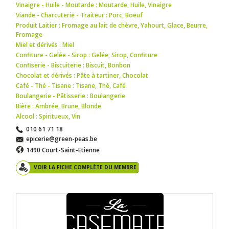
Vinaigre - Huile - Moutarde : Moutarde
,
Huile
,
Vinaigre
Viande - Charcuterie - Traiteur : Porc
,
Boeuf
Produit Laitier : Fromage au lait de chèvre
,
Yahourt
,
Glace
,
Beurre
,
Fromage
Miel et dérivés : Miel
Confiture - Gelée - Sirop : Gelée
,
Sirop
,
Confiture
Confiserie - Biscuiterie : Biscuit
,
Bonbon
Chocolat et dérivés : Pâte à tartiner
,
Chocolat
Café - Thé - Tisane : Tisane
,
Thé
,
Café
Boulangerie - Pâtisserie : Boulangerie
Bière : Ambrée
,
Brune
,
Blonde
Alcool : Spiritueux
,
Vin
010 61 71 18
epicerie@green-peas.be
1490 Court-Saint-Etienne
VOIR LA FICHE COMPLÈTE DU MEMBRE