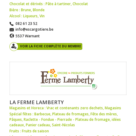
Chocolat et dérivés : Pâte à tartiner
,
Chocolat
Bière : Brune
,
Blonde
Alcool : Liqueurs
,
Vin
082 61 23 52
info@escargotiere.be
5537 Warnant
VOIR LA FICHE COMPLÈTE DU MEMBRE
LA FERME LAMBERTY
Magasins et Horeca : Vrac et contenants zero dechets
,
Magasins
Spécial fêtes : Barbecue
,
Plateau de fromages
,
Fête des mères
,
Pâques
,
Raclette - Fondue - Pierrade - Plateau de fromage
,
idées
cadeaux
,
Panier cadeau
,
Saint-Nicolas
Fruits : Fruits de saison