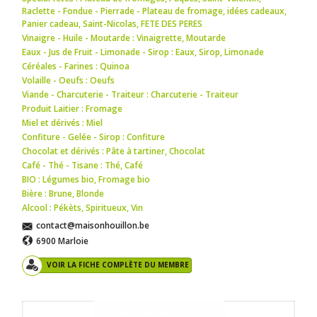
Raclette - Fondue - Pierrade - Plateau de fromage
,
idées cadeaux
,
Panier cadeau
,
Saint-Nicolas
,
FETE DES PERES
Vinaigre - Huile - Moutarde : Vinaigrette
,
Moutarde
Eaux - Jus de Fruit - Limonade - Sirop : Eaux
,
Sirop
,
Limonade
Céréales - Farines : Quinoa
Volaille - Oeufs : Oeufs
Viande - Charcuterie - Traiteur : Charcuterie - Traiteur
Produit Laitier : Fromage
Miel et dérivés : Miel
Confiture - Gelée - Sirop : Confiture
Chocolat et dérivés : Pâte à tartiner
,
Chocolat
Café - Thé - Tisane : Thé
,
Café
BIO : Légumes bio
,
Fromage bio
Bière : Brune
,
Blonde
Alcool : Pékèts
,
Spiritueux
,
Vin
contact@maisonhouillon.be
6900 Marloie
VOIR LA FICHE COMPLÈTE DU MEMBRE