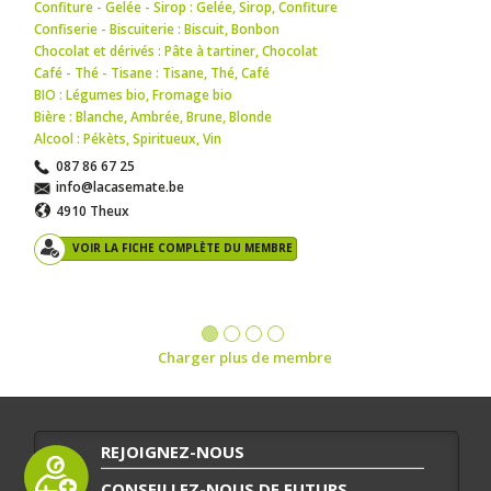
Confiture - Gelée - Sirop : Gelée
,
Sirop
,
Confiture
Confiserie - Biscuiterie : Biscuit
,
Bonbon
Chocolat et dérivés : Pâte à tartiner
,
Chocolat
Café - Thé - Tisane : Tisane
,
Thé
,
Café
BIO : Légumes bio
,
Fromage bio
Bière : Blanche
,
Ambrée
,
Brune
,
Blonde
Alcool : Pékèts
,
Spiritueux
,
Vin
087 86 67 25
info@lacasemate.be
4910 Theux
VOIR LA FICHE COMPLÈTE DU MEMBRE
Charger plus de membre
REJOIGNEZ-NOUS
CONSEILLEZ-NOUS DE FUTURS