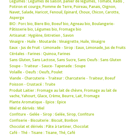
Légumes : Légumes de saison
,
panier de légumes
,
Tomate
,
Radis
,
Potiron et courge
,
Pomme de Terre
,
Poireau
,
Panais
,
Oignon
,
Navet
,
Salade
,
Haricot
,
Fenouil
,
Epinard
,
Choux
,
Chicon
,
Carotte
,
Asperge
BIO : Porc bio
,
Biere Bio
,
Boeuf bio
,
Agneau bio
,
Boulangerie-
Pâtisserie bio
,
Légumes bio
,
Fromage bio
Artisanat : Hygiène
,
Entretien
,
Savon
Vinaigre - Huile - Moutarde : Vinaigrette
,
Huile
,
Vinaigre
Eaux - Jus de Fruit - Limonade - Sirop : Eaux
,
Limonade
,
Jus de Fruits
Céréales - Farines : Quinoa
,
Farines
Sans Gluten, Sans Lactose, Sans Sucre, Sans Oeufs : Sans Gluten
Soupe - Traiteur - Sauce- Tapenade : Soupe
Volaille - Oeufs : Oeufs
,
Poulet
Viande - Charcuterie - Traiteur : Charcuterie - Traiteur
,
Boeuf
Poisson - Crustacé : Truite
Produit Laitier : Fromage au lait de chèvre
,
Fromage au lait de
vache
,
Yahourt
,
Glace
,
Crème
,
Beurre
,
Lait
,
Fromage
Plante Aromatique - Epice : Epice
Miel et dérivés : Miel
Confiture - Gelée - Sirop : Gelée
,
Sirop
,
Confiture
Confiserie - Biscuiterie : Biscuit
,
Bonbon
Chocolat et dérivés : Pâte à tartiner
,
Chocolat
Café - Thé - Tisane : Tisane
,
Thé
,
Café