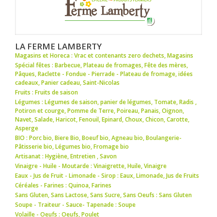
LA FERME LAMBERTY
Magasins et Horeca : Vrac et contenants zero dechets
,
Magasins
Spécial fêtes : Barbecue
,
Plateau de fromages
,
Fête des mères
,
Pâques
,
Raclette - Fondue - Pierrade - Plateau de fromage
,
idées
cadeaux
,
Panier cadeau
,
Saint-Nicolas
Fruits : Fruits de saison
Légumes : Légumes de saison
,
panier de légumes
,
Tomate
,
Radis
,
Potiron et courge
,
Pomme de Terre
,
Poireau
,
Panais
,
Oignon
,
Navet
,
Salade
,
Haricot
,
Fenouil
,
Epinard
,
Choux
,
Chicon
,
Carotte
,
Asperge
BIO : Porc bio
,
Biere Bio
,
Boeuf bio
,
Agneau bio
,
Boulangerie-
Pâtisserie bio
,
Légumes bio
,
Fromage bio
Artisanat : Hygiène
,
Entretien
,
Savon
Vinaigre - Huile - Moutarde : Vinaigrette
,
Huile
,
Vinaigre
Eaux - Jus de Fruit - Limonade - Sirop : Eaux
,
Limonade
,
Jus de Fruits
Céréales - Farines : Quinoa
,
Farines
Sans Gluten, Sans Lactose, Sans Sucre, Sans Oeufs : Sans Gluten
Soupe - Traiteur - Sauce- Tapenade : Soupe
Volaille - Oeufs : Oeufs
,
Poulet