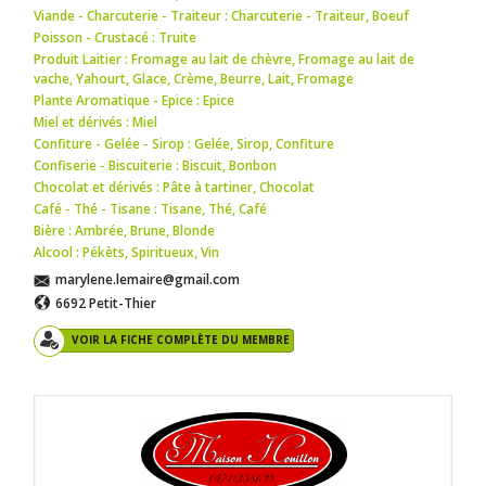
Viande - Charcuterie - Traiteur : Charcuterie - Traiteur
,
Boeuf
Poisson - Crustacé : Truite
Produit Laitier : Fromage au lait de chèvre
,
Fromage au lait de
vache
,
Yahourt
,
Glace
,
Crème
,
Beurre
,
Lait
,
Fromage
Plante Aromatique - Epice : Epice
Miel et dérivés : Miel
Confiture - Gelée - Sirop : Gelée
,
Sirop
,
Confiture
Confiserie - Biscuiterie : Biscuit
,
Bonbon
Chocolat et dérivés : Pâte à tartiner
,
Chocolat
Café - Thé - Tisane : Tisane
,
Thé
,
Café
Bière : Ambrée
,
Brune
,
Blonde
Alcool : Pékèts
,
Spiritueux
,
Vin
marylene.lemaire@gmail.com
6692 Petit-Thier
VOIR LA FICHE COMPLÈTE DU MEMBRE