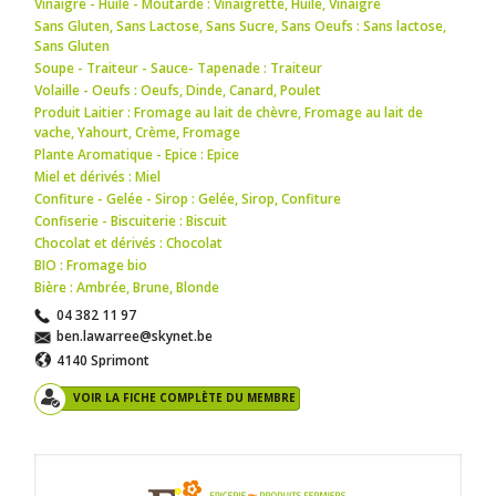
Vinaigre - Huile - Moutarde : Vinaigrette
,
Huile
,
Vinaigre
Sans Gluten, Sans Lactose, Sans Sucre, Sans Oeufs : Sans lactose
,
Sans Gluten
Soupe - Traiteur - Sauce- Tapenade : Traiteur
Volaille - Oeufs : Oeufs
,
Dinde
,
Canard
,
Poulet
Produit Laitier : Fromage au lait de chèvre
,
Fromage au lait de
vache
,
Yahourt
,
Crème
,
Fromage
Plante Aromatique - Epice : Epice
Miel et dérivés : Miel
Confiture - Gelée - Sirop : Gelée
,
Sirop
,
Confiture
Confiserie - Biscuiterie : Biscuit
Chocolat et dérivés : Chocolat
BIO : Fromage bio
Bière : Ambrée
,
Brune
,
Blonde
04 382 11 97
ben.lawarree@skynet.be
4140 Sprimont
VOIR LA FICHE COMPLÈTE DU MEMBRE