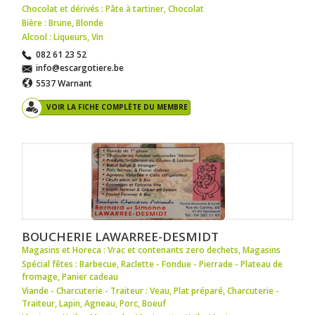
Chocolat et dérivés : Pâte à tartiner
,
Chocolat
Bière : Brune
,
Blonde
Alcool : Liqueurs
,
Vin
082 61 23 52
info@escargotiere.be
5537 Warnant
VOIR LA FICHE COMPLÈTE DU MEMBRE
BOUCHERIE LAWARREE-DESMIDT
Magasins et Horeca : Vrac et contenants zero dechets
,
Magasins
Spécial fêtes : Barbecue
,
Raclette - Fondue - Pierrade - Plateau de
fromage
,
Panier cadeau
Viande - Charcuterie - Traiteur : Veau
,
Plat préparé
,
Charcuterie -
Traiteur
,
Lapin
,
Agneau
,
Porc
,
Boeuf