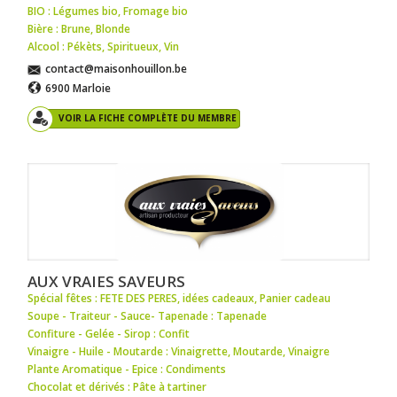
BIO : Légumes bio
,
Fromage bio
Bière : Brune
,
Blonde
Alcool : Pékèts
,
Spiritueux
,
Vin
contact@maisonhouillon.be
6900 Marloie
VOIR LA FICHE COMPLÈTE DU MEMBRE
AUX VRAIES SAVEURS
Spécial fêtes : FETE DES PERES
,
idées cadeaux
,
Panier cadeau
Soupe - Traiteur - Sauce- Tapenade : Tapenade
Confiture - Gelée - Sirop : Confit
Vinaigre - Huile - Moutarde : Vinaigrette
,
Moutarde
,
Vinaigre
Plante Aromatique - Epice : Condiments
Chocolat et dérivés : Pâte à tartiner