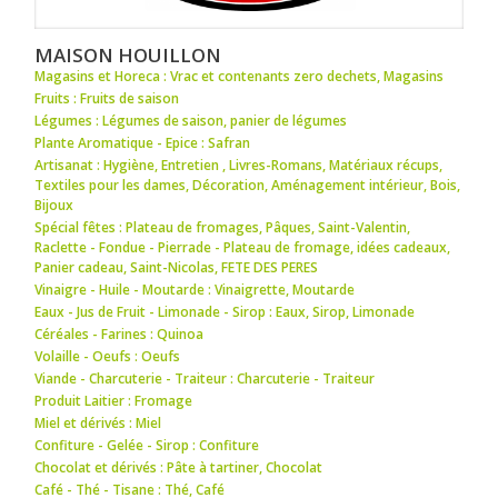
MAISON HOUILLON
Magasins et Horeca : Vrac et contenants zero dechets
,
Magasins
Fruits : Fruits de saison
Légumes : Légumes de saison
,
panier de légumes
Plante Aromatique - Epice : Safran
Artisanat : Hygiène
,
Entretien
,
Livres-Romans
,
Matériaux récups
,
Textiles pour les dames
,
Décoration
,
Aménagement intérieur
,
Bois
,
Bijoux
Spécial fêtes : Plateau de fromages
,
Pâques
,
Saint-Valentin
,
Raclette - Fondue - Pierrade - Plateau de fromage
,
idées cadeaux
,
Panier cadeau
,
Saint-Nicolas
,
FETE DES PERES
Vinaigre - Huile - Moutarde : Vinaigrette
,
Moutarde
Eaux - Jus de Fruit - Limonade - Sirop : Eaux
,
Sirop
,
Limonade
Céréales - Farines : Quinoa
Volaille - Oeufs : Oeufs
Viande - Charcuterie - Traiteur : Charcuterie - Traiteur
Produit Laitier : Fromage
Miel et dérivés : Miel
Confiture - Gelée - Sirop : Confiture
Chocolat et dérivés : Pâte à tartiner
,
Chocolat
Café - Thé - Tisane : Thé
,
Café