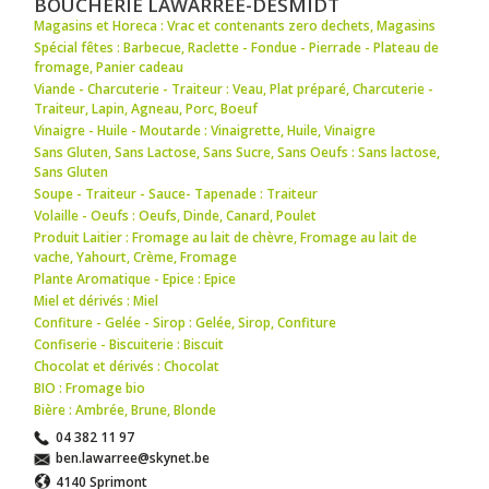
BOUCHERIE LAWARREE-DESMIDT
Magasins et Horeca : Vrac et contenants zero dechets
,
Magasins
Spécial fêtes : Barbecue
,
Raclette - Fondue - Pierrade - Plateau de
fromage
,
Panier cadeau
Viande - Charcuterie - Traiteur : Veau
,
Plat préparé
,
Charcuterie -
Traiteur
,
Lapin
,
Agneau
,
Porc
,
Boeuf
Vinaigre - Huile - Moutarde : Vinaigrette
,
Huile
,
Vinaigre
Sans Gluten, Sans Lactose, Sans Sucre, Sans Oeufs : Sans lactose
,
Sans Gluten
Soupe - Traiteur - Sauce- Tapenade : Traiteur
Volaille - Oeufs : Oeufs
,
Dinde
,
Canard
,
Poulet
Produit Laitier : Fromage au lait de chèvre
,
Fromage au lait de
vache
,
Yahourt
,
Crème
,
Fromage
Plante Aromatique - Epice : Epice
Miel et dérivés : Miel
Confiture - Gelée - Sirop : Gelée
,
Sirop
,
Confiture
Confiserie - Biscuiterie : Biscuit
Chocolat et dérivés : Chocolat
BIO : Fromage bio
Bière : Ambrée
,
Brune
,
Blonde
04 382 11 97
ben.lawarree@skynet.be
4140 Sprimont