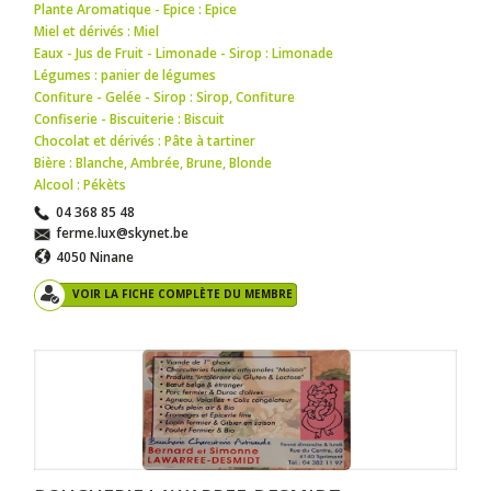
Plante Aromatique - Epice : Epice
Miel et dérivés : Miel
Eaux - Jus de Fruit - Limonade - Sirop : Limonade
Légumes : panier de légumes
Confiture - Gelée - Sirop : Sirop
,
Confiture
Confiserie - Biscuiterie : Biscuit
Chocolat et dérivés : Pâte à tartiner
Bière : Blanche
,
Ambrée
,
Brune
,
Blonde
Alcool : Pékèts
04 368 85 48
ferme.lux@skynet.be
4050 Ninane
VOIR LA FICHE COMPLÈTE DU MEMBRE