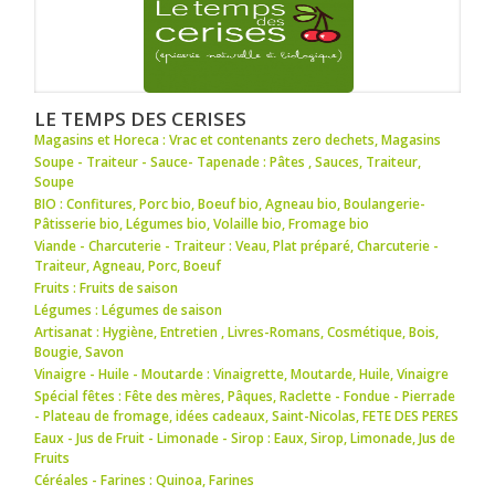
LE TEMPS DES CERISES
Magasins et Horeca : Vrac et contenants zero dechets
,
Magasins
Soupe - Traiteur - Sauce- Tapenade : Pâtes
,
Sauces
,
Traiteur
,
Soupe
BIO : Confitures
,
Porc bio
,
Boeuf bio
,
Agneau bio
,
Boulangerie-
Pâtisserie bio
,
Légumes bio
,
Volaille bio
,
Fromage bio
Viande - Charcuterie - Traiteur : Veau
,
Plat préparé
,
Charcuterie -
Traiteur
,
Agneau
,
Porc
,
Boeuf
Fruits : Fruits de saison
Légumes : Légumes de saison
Artisanat : Hygiène
,
Entretien
,
Livres-Romans
,
Cosmétique
,
Bois
,
Bougie
,
Savon
Vinaigre - Huile - Moutarde : Vinaigrette
,
Moutarde
,
Huile
,
Vinaigre
Spécial fêtes : Fête des mères
,
Pâques
,
Raclette - Fondue - Pierrade
- Plateau de fromage
,
idées cadeaux
,
Saint-Nicolas
,
FETE DES PERES
Eaux - Jus de Fruit - Limonade - Sirop : Eaux
,
Sirop
,
Limonade
,
Jus de
Fruits
Céréales - Farines : Quinoa
,
Farines