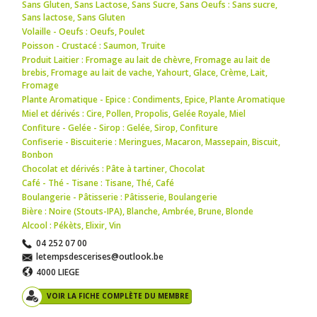
Sans Gluten, Sans Lactose, Sans Sucre, Sans Oeufs : Sans sucre
,
Sans lactose
,
Sans Gluten
Volaille - Oeufs : Oeufs
,
Poulet
Poisson - Crustacé : Saumon
,
Truite
Produit Laitier : Fromage au lait de chèvre
,
Fromage au lait de
brebis
,
Fromage au lait de vache
,
Yahourt
,
Glace
,
Crème
,
Lait
,
Fromage
Plante Aromatique - Epice : Condiments
,
Epice
,
Plante Aromatique
Miel et dérivés : Cire
,
Pollen
,
Propolis
,
Gelée Royale
,
Miel
Confiture - Gelée - Sirop : Gelée
,
Sirop
,
Confiture
Confiserie - Biscuiterie : Meringues
,
Macaron
,
Massepain
,
Biscuit
,
Bonbon
Chocolat et dérivés : Pâte à tartiner
,
Chocolat
Café - Thé - Tisane : Tisane
,
Thé
,
Café
Boulangerie - Pâtisserie : Pâtisserie
,
Boulangerie
Bière : Noire (Stouts-IPA)
,
Blanche
,
Ambrée
,
Brune
,
Blonde
Alcool : Pékèts
,
Elixir
,
Vin
04 252 07 00
letempsdescerises@outlook.be
4000 LIEGE
VOIR LA FICHE COMPLÈTE DU MEMBRE