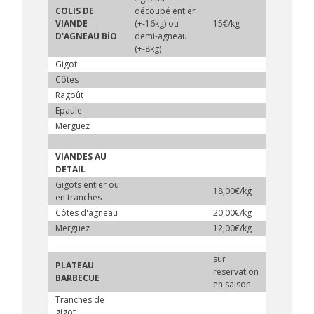
COLIS DE
découpé entier
VIANDE
(+-16kg) ou
15€/kg
D'AGNEAU BiO
demi-agneau
(+-8kg)
Gigot
Côtes
Ragoût
Epaule
Merguez
VIANDES AU
DETAIL
Gigots entier ou
18,00€/kg
en tranches
Côtes d'agneau
20,00€/kg
Merguez
12,00€/kg
sur
PLATEAU
réservation
BARBECUE
en saison
Tranches de
gigot