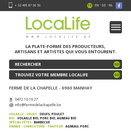
-
-
-
+ 32 495 87 36 30
FR
EN
DE
NL
LA PLATE-FORME DES PRODUCTEURS,
ARTISANS ET ARTISTES QUI VOUS ENTOURENT.
TROUVEZ VOTRE MEMBRE LOCALIFE
FERME DE LA CHAPELLE - 6960 MANHAY
0472 10 16 27
info@fermedelachapelle.be
VOLAILLE - OEUFS :
OEUFS
,
POULET
BIO :
VOLAILLE BIO
,
PORC BIO
,
AGNEAU BIO
SPÉCIAL FÊTES :
BARBECUE
VIANDE - CHARCUTERIE - TRAITEUR :
AGNEAU
,
PORC