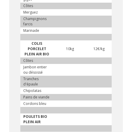
Côtes
Merguez
Champignons
farcis
Marinade
COLIS
PORCELET
10kg
12€/kg
PLEIN AIR BIO
Côtes
Jambon entier
ou désossé
Tranches
d'épaule
Chipolatas
Pains de viande
Cordons bleu
POULETS BIO
PLEIN AIR