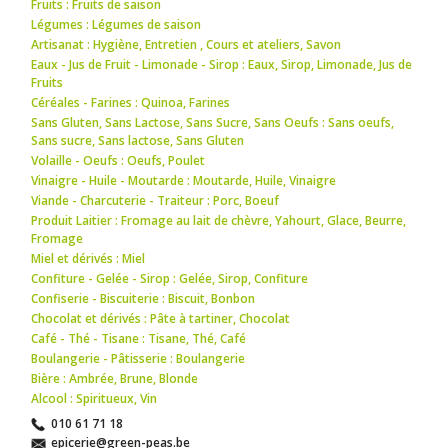
Fruits : Fruits de saison
Légumes : Légumes de saison
Artisanat : Hygiène
,
Entretien
,
Cours et ateliers
,
Savon
Eaux - Jus de Fruit - Limonade - Sirop : Eaux
,
Sirop
,
Limonade
,
Jus de
Fruits
Céréales - Farines : Quinoa
,
Farines
Sans Gluten, Sans Lactose, Sans Sucre, Sans Oeufs : Sans oeufs
,
Sans sucre
,
Sans lactose
,
Sans Gluten
Volaille - Oeufs : Oeufs
,
Poulet
Vinaigre - Huile - Moutarde : Moutarde
,
Huile
,
Vinaigre
Viande - Charcuterie - Traiteur : Porc
,
Boeuf
Produit Laitier : Fromage au lait de chèvre
,
Yahourt
,
Glace
,
Beurre
,
Fromage
Miel et dérivés : Miel
Confiture - Gelée - Sirop : Gelée
,
Sirop
,
Confiture
Confiserie - Biscuiterie : Biscuit
,
Bonbon
Chocolat et dérivés : Pâte à tartiner
,
Chocolat
Café - Thé - Tisane : Tisane
,
Thé
,
Café
Boulangerie - Pâtisserie : Boulangerie
Bière : Ambrée
,
Brune
,
Blonde
Alcool : Spiritueux
,
Vin
010 61 71 18
epicerie@green-peas.be