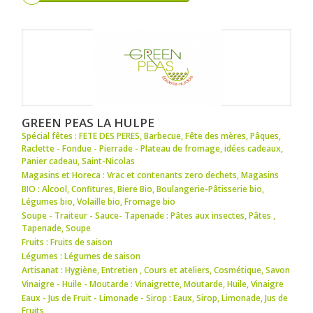
GREEN PEAS LA HULPE
Spécial fêtes : FETE DES PERES
,
Barbecue
,
Fête des mères
,
Pâques
,
Raclette - Fondue - Pierrade - Plateau de fromage
,
idées cadeaux
,
Panier cadeau
,
Saint-Nicolas
Magasins et Horeca : Vrac et contenants zero dechets
,
Magasins
BIO : Alcool
,
Confitures
,
Biere Bio
,
Boulangerie-Pâtisserie bio
,
Légumes bio
,
Volaille bio
,
Fromage bio
Soupe - Traiteur - Sauce- Tapenade : Pâtes aux insectes
,
Pâtes
,
Tapenade
,
Soupe
Fruits : Fruits de saison
Légumes : Légumes de saison
Artisanat : Hygiène
,
Entretien
,
Cours et ateliers
,
Cosmétique
,
Savon
Vinaigre - Huile - Moutarde : Vinaigrette
,
Moutarde
,
Huile
,
Vinaigre
Eaux - Jus de Fruit - Limonade - Sirop : Eaux
,
Sirop
,
Limonade
,
Jus de
Fruits