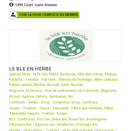
1490 Court-Saint-Etienne
VOIR LA FICHE COMPLÈTE DU MEMBRE
LE BLE EN HERBE
Spécial fêtes : FETE DES PERES
,
Barbecue
,
Fête des mères
,
Pâques
,
Raclette - Fondue - Pierrade - Plateau de fromage
,
idées cadeaux
,
Panier cadeau
,
Bûches de noël
,
Saint-Nicolas
Magasins et Horeca : Vrac et contenants zero dechets
,
Magasins
Alcool : Apéros
,
Pékèts
,
Spiritueux
,
Vin
Confiture - Gelée - Sirop : Compotes
,
Sirop
,
Confiture
Soupe - Traiteur - Sauce- Tapenade : Pâtes aux insectes
,
Pâtes
,
Tapenade
,
Sauces
,
Traiteur
,
Soupe
BIO : Confitures
,
Porc bio
,
Biere Bio
,
Boeuf bio
,
Boulangerie-
Pâtisserie bio
,
Légumes bio
,
Volaille bio
,
Fromage bio
Viande - Charcuterie - Traiteur : Veau
,
Plat préparé
,
Charcuterie -