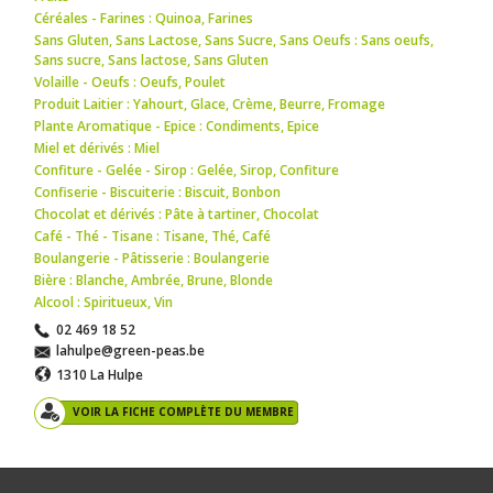
Céréales - Farines : Quinoa
,
Farines
Sans Gluten, Sans Lactose, Sans Sucre, Sans Oeufs : Sans oeufs
,
Sans sucre
,
Sans lactose
,
Sans Gluten
Volaille - Oeufs : Oeufs
,
Poulet
Produit Laitier : Yahourt
,
Glace
,
Crème
,
Beurre
,
Fromage
Plante Aromatique - Epice : Condiments
,
Epice
Miel et dérivés : Miel
Confiture - Gelée - Sirop : Gelée
,
Sirop
,
Confiture
Confiserie - Biscuiterie : Biscuit
,
Bonbon
Chocolat et dérivés : Pâte à tartiner
,
Chocolat
Café - Thé - Tisane : Tisane
,
Thé
,
Café
Boulangerie - Pâtisserie : Boulangerie
Bière : Blanche
,
Ambrée
,
Brune
,
Blonde
Alcool : Spiritueux
,
Vin
02 469 18 52
lahulpe@green-peas.be
1310 La Hulpe
VOIR LA FICHE COMPLÈTE DU MEMBRE