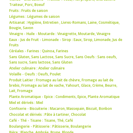
Traiteur
,
Porc
,
Boeuf
Fruits : Fruits de saison
Légumes : Légumes de saison
Artisanat : Hygiène
,
Entretien
,
Livres-Romans
,
Laine
,
Cosmétique
,
Bougie
,
Savon
Vinaigre - Huile - Moutarde : Vinaigrette
,
Moutarde
,
Vinaigre
Eaux - Jus de Fruit - Limonade - Sirop : Eaux
,
Sirop
,
Limonade
,
Jus de
Fruits
Céréales - Farines : Quinoa
,
Farines
Sans Gluten, Sans Lactose, Sans Sucre, Sans Oeufs : Sans oeufs
,
Sans sucre
,
Sans lactose
,
Sans Gluten
Atelier culinaire : Atelier culinaire
Volaille - Oeufs : Oeufs
,
Poulet
Produit Laitier : Fromage au lait de chèvre
,
Fromage au lait de
brebis
,
Fromage au lait de vache
,
Yahourt
,
Glace
,
Crème
,
Beurre
,
Lait
,
Fromage
Plante Aromatique - Epice : Condiments
,
Epice
,
Plante Aromatique
Miel et dérivés : Miel
Confiserie - Biscuiterie : Macaron
,
Massepain
,
Biscuit
,
Bonbon
Chocolat et dérivés : Pâte à tartiner
,
Chocolat
Café - Thé - Tisane : Tisane
,
Thé
,
Café
Boulangerie - Pâtisserie : Pâtisserie
,
Boulangerie
Bière : Blanche
,
Ambrée
,
Brune
,
Blonde