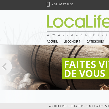
+ 32 495 87 36 30
ACCUEIL
LE CONCEPT
CATEGORIES
FAITES V
DE VOUS 
ACCUEIL
>
PRODUIT LAITIER
>
GLACE
> AU P'TI 