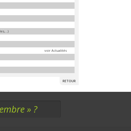
s,...)
voir Actualités
RETOUR
membre » ?