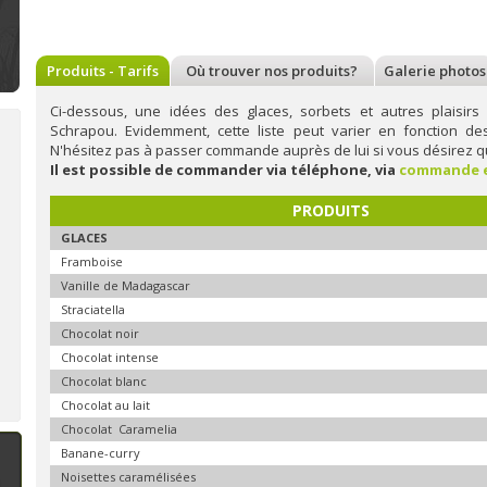
Produits - Tarifs
Où trouver nos produits?
Galerie photos
Ci-dessous, une idées des glaces, sorbets et autres plaisirs 
Schrapou. Evidemment, cette liste peut varier en fonction d
N'hésitez pas à passer commande auprès de lui si vous désirez qu
Il est possible de commander via téléphone, via
commande e
Bienvenue à la Bonbonnière :
Bienvenue à Deux pois, deux
Bi
PRODUITS
confiserie, produits artisanaux
mesures : epicerie
pâ
à Soumagne
ecoresponsable à Nandrin
ve
GLACES
A Soumagne,
la
Située sur la route
Framboise
Bonbonnière
, un
du Condroz, près
établissement
Nandrin,
Deux
Vanille de Madagascar
sympathique
pois, deux
Straciatella
spécialisé dans les
mesures
est une
confiseries
épicerie
Chocolat noir
artisanales en tout
écoresponsable qui
genre (bonbons,
propose des
Chocolat intense
biscuits, macarons,
produits
Chocolat blanc
cuberdons,...). Au fil
d'alimentation,
n savoir plus
En savoir plus
En 
de ses rencontres,
d'hygiène et
Chocolat au lait
Sonia diversifie son
d'entretien.
assortiment
Conscientes de
Chocolat Caramelia
l'impact n&ea
Banane-curry
Noisettes caramélisées