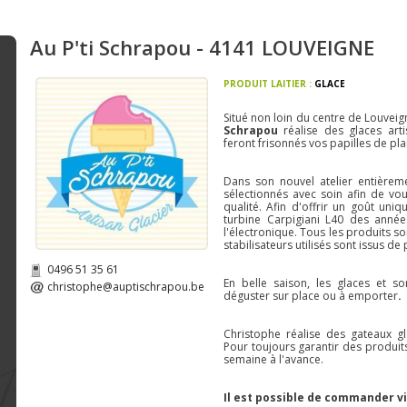
Au P'ti Schrapou - 4141 LOUVEIGNE
PRODUIT LAITIER :
GLACE
Situé non loin du centre de Louveign
Schrapou
réalise des glaces arti
feront frisonnés vos papilles de plai
Dans son nouvel atelier entièreme
sélectionnés avec soin afin de vo
qualité. Afin d'offrir un goût uniqu
turbine Carpigiani L40 des années
l'électronique. Tous les produits so
stabilisateurs utilisés sont issus de
0496 51 35 61
En belle saison, les glaces et so
christophe@auptischrapou.be
déguster sur place ou à emporter
.
Christophe réalise des gateaux gl
Pour toujours garantir des produit
semaine à l'avance.
Il est possible de commander v