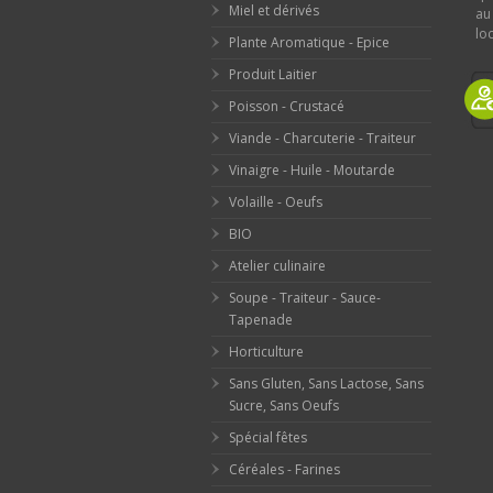
Miel et dérivés
au
loc
Plante Aromatique - Epice
Produit Laitier
Poisson - Crustacé
Viande - Charcuterie - Traiteur
Vinaigre - Huile - Moutarde
Volaille - Oeufs
BIO
Atelier culinaire
Soupe - Traiteur - Sauce-
Tapenade
Horticulture
Sans Gluten, Sans Lactose, Sans
Sucre, Sans Oeufs
Spécial fêtes
Céréales - Farines