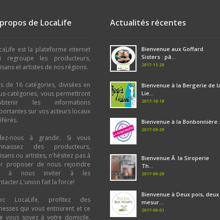
 propos de LocaLife
Actualités récentes
caLife est la plateforme internet
Bienvenue aux Goffard
Sisters : pâ...
i regroupe les producteurs,
2017-11-29
tisans et artistes de nos régions.
us de 16 catégories, divisées en
Bienvenue à la Bergerie de l
us-catégories, vous permettront
Lie...
2017-10-18
obtenir les informations
portantes sur vos acteurs locaux
éférés.
Bienvenue à la Bonbonnière..
2017-09-29
dez-nous à grandir. Si vous
nnaissez des producteurs,
tisans ou artistes, n'hésitez pas à
Bienvenue Ã la Siroperie
ur proposer de nous rejoindre
Th...
u à nous inviter à les
2017-09-29
tacter.L'union fait la force!
Bienvenue à Deux pois, deux
ec LocaLife, profitez des
mesur...
chesses qui vous entourent et ce
2017-09-01
e vous soyez à votre domicile,