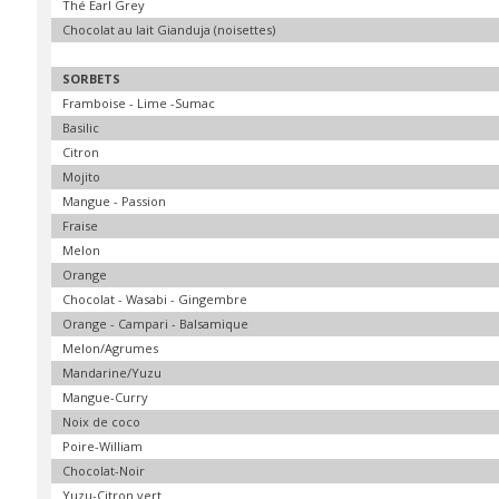
Thé Earl Grey
Chocolat au lait Gianduja (noisettes)
SORBETS
Framboise - Lime -Sumac
Basilic
Citron
Mojito
Mangue - Passion
Fraise
Melon
Orange
Chocolat - Wasabi - Gingembre
Orange - Campari - Balsamique
Melon/Agrumes
Mandarine/Yuzu
Mangue-Curry
Noix de coco
Poire-William
Chocolat-Noir
Yuzu-Citron vert