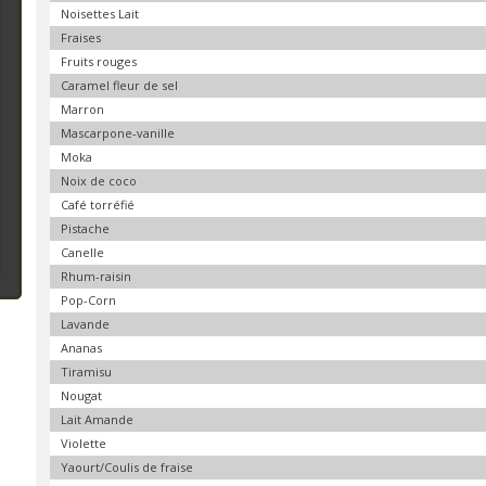
Noisettes Lait
Fraises
Fruits rouges
Caramel fleur de sel
Marron
Mascarpone-vanille
Moka
Noix de coco
Café torréfié
Pistache
Canelle
Rhum-raisin
Pop-Corn
Lavande
Ananas
Tiramisu
Nougat
Lait Amande
Violette
Yaourt/Coulis de fraise