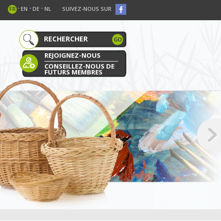
-
-
-
FR
EN
DE
NL
SUIVEZ-NOUS SUR
REJOIGNEZ-NOUS
CONSEILLEZ-NOUS DE
FUTURS MEMBRES