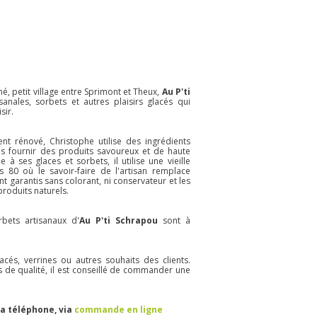
é, petit village entre Sprimont et Theux,
Au P'ti
sanales, sorbets et autres plaisirs glacés qui
sir.
nt rénové, Christophe utilise des ingrédients
us fournir des produits savoureux et de haute
e à ses glaces et sorbets, il utilise une vieille
 80 où le savoir-faire de l'artisan remplace
nt garantis sans colorant, ni conservateur et les
 produits naturels.
rbets artisanaux d'
Au P'ti Schrapou
sont à
acés, verrines ou autres souhaits des clients.
s de qualité, il est conseillé de commander une
ia téléphone, via
commande en ligne