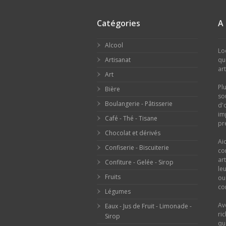
Catégories
A
Alcool
Lo
Artisanat
qu
ar
Art
Pl
Bière
so
Boulangerie - Pâtisserie
d'
im
Café - Thé - Tisane
pr
Chocolat et dérivés
Ai
Confiserie - Biscuiterie
co
ar
Confiture - Gelée - Sirop
le
Fruits
o
con
Légumes
Av
Eaux - Jus de Fruit - Limonade -
ri
Sirop
qu