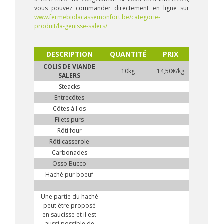
vous pouvez commander directement en ligne sur
www.fermebiolacassemonfort.be/categorie-
produit/la-genisse-salers/
DESCRIPTION
QUANTITÉ
PRIX
COLIS DE VIANDE
10kg
14,50€/kg
SALERS
Steacks
Entrecôtes
Côtes à l'os
Filets purs
Rôti four
Rôti casserole
Carbonades
Osso Bucco
Haché pur boeuf
Une partie du haché
peut être proposé
en saucisse et il est
aussi possible de