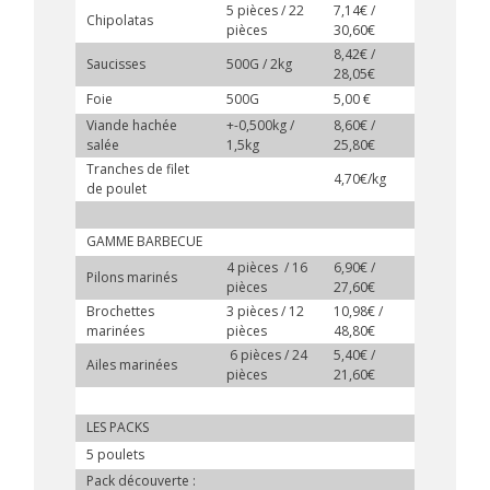
5 pièces / 22
7,14€ /
Chipolatas
pièces
30,60€
8,42€ /
Saucisses
500G / 2kg
28,05€
Foie
500G
5,00 €
Viande hachée
+-0,500kg /
8,60€ /
salée
1,5kg
25,80€
Tranches de filet
4,70€/kg
de poulet
GAMME BARBECUE
4 pièces / 16
6,90€ /
Pilons marinés
pièces
27,60€
Brochettes
3 pièces / 12
10,98€ /
marinées
pièces
48,80€
6 pièces / 24
5,40€ /
Ailes marinées
pièces
21,60€
LES PACKS
5 poulets
Pack découverte :