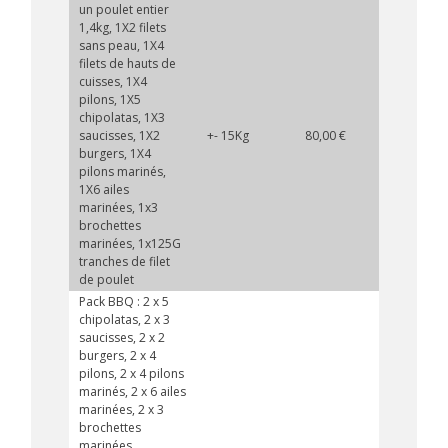
un poulet entier
1,4kg, 1X2 filets
sans peau, 1X4
filets de hauts de
cuisses, 1X4
pilons, 1X5
chipolatas, 1X3
saucisses, 1X2
+- 15Kg
80,00 €
burgers, 1X4
pilons marinés,
1X6 ailes
marinées, 1x3
brochettes
marinées, 1x125G
tranches de filet
de poulet
Pack BBQ : 2 x 5
chipolatas, 2 x 3
saucisses, 2 x 2
burgers, 2 x 4
pilons, 2 x 4 pilons
marinés, 2 x 6 ailes
marinées, 2 x 3
brochettes
marinées