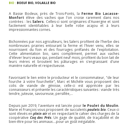
BIO :
BOEUF BIO
,
VOLAILLE BIO
A Basse Bodeux, près de Trois-Ponts, la
Ferme Bio Lacasse-
Monfort
élève des vaches que l'on croise rarement dans nos
contrées : les
Salers
. Celles-ci sont originaires d'Auvergne et sont
facilement identifiables à leur belle robe acajou et à leurs
impressionnantes cornes.
Bichonnées par nos agriculteurs, les Salers profitent de l'herbe des
nombreuses prairies entourant la ferme et l'hiver venu, elles se
nourrissent du foin et des fourrages préfanés de l'exploitation.
Cette alimentation bio, sans complément, permet aux vaches
d'élever leurs veaux qui, pendant neuf mois, profitent du bon lait de
leurs mères et broutent les pâturages en s'engraissant d'une
manière naturelle et respectueuse.
Favorisant le lien entre le producteur et le consommateur, "de leur
fourche à votre fourchette", Marc et Michèle vous proposent des
colis de viande de génisse, celle-ci est appréciée par les
connaisseurs et présente les caractéristiques suivantes : viande très
tendre, juteuse, savoureuse, persillée,...
Depuis juin 2019, l'aventure est lancée pour
le Poulet du Moulin
.
Marie et François vous proposent de succulents
poulets bio
. Ceux-ci
sont élevés en
plein air
et en respectant le cahier des charges de la
coopérative
Coq des Prés
. Un gage de qualité, de traçabilité et de
bien-être pour les animaux....pour un goût inégalable.