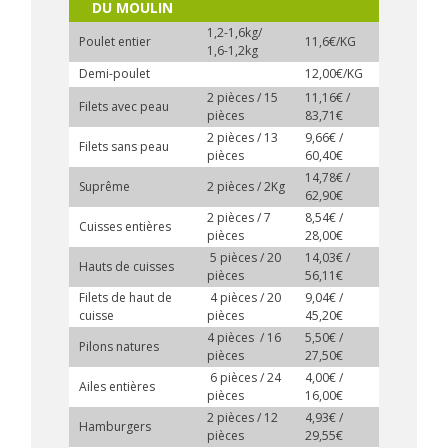
DU MOULIN
1,2-1,6kg/
Poulet entier
11,6€/KG
1,6-1,2kg
Demi-poulet
12,00€/KG
2 pièces / 15
11,16€ /
Filets avec peau
pièces
83,71€
2 pièces / 13
9,66€ /
Filets sans peau
pièces
60,40€
14,78€ /
Suprême
2 pièces / 2Kg
62,90€
2 pièces / 7
8,54€ /
Cuisses entières
pièces
28,00€
5 pièces / 20
14,03€ /
Hauts de cuisses
pièces
56,11€
Filets de haut de
4 pièces / 20
9,04€ /
cuisse
pièces
45,20€
4 pièces / 16
5,50€ /
Pilons natures
pièces
27,50€
6 pièces / 24
4,00€ /
Ailes entières
pièces
16,00€
2 pièces / 12
4,93€ /
Hamburgers
pièces
29,55€