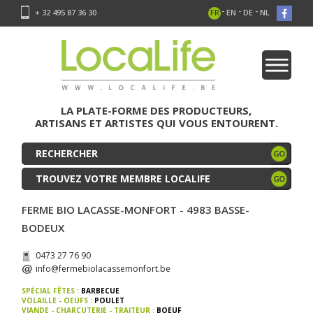
-
-
-
+ 32 495 87 36 30
FR
EN
DE
NL
LA PLATE-FORME DES PRODUCTEURS,
ARTISANS ET ARTISTES QUI VOUS ENTOURENT.
TROUVEZ VOTRE MEMBRE LOCALIFE
FERME BIO LACASSE-MONFORT - 4983 BASSE-
BODEUX
0473 27 76 90
info@fermebiolacassemonfort.be
SPÉCIAL FÊTES :
BARBECUE
VOLAILLE - OEUFS :
POULET
VIANDE - CHARCUTERIE - TRAITEUR :
BOEUF