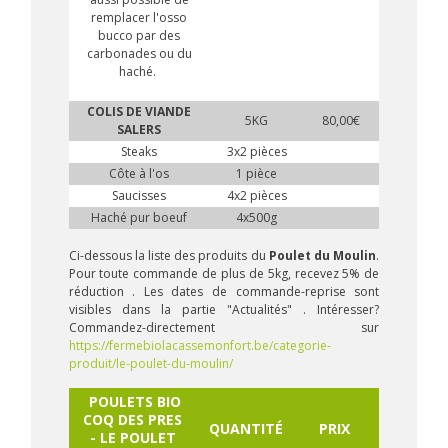
remplacer l'osso
bucco par des
carbonades ou du
haché.
COLIS DE VIANDE
5KG
80,00€
SALERS
Steaks
3x2 pièces
Côte à l'os
1 pièce
Saucisses
4x2 pièces
Haché pur boeuf
4x500g
Ci-dessous la liste des produits du
Poulet du Moulin
.
Pour toute commande de plus de 5kg, recevez 5% de
réduction . Les dates de commande-reprise sont
visibles dans la partie "Actualités" . Intéresser?
Commandez-directement sur
https://fermebiolacassemonfort.be/categorie-
produit/le-poulet-du-moulin/
POULETS BIO
COQ DES PRES
QUANTITÉ
PRIX
- LE POULET