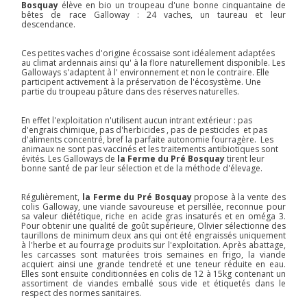
Bosquay
élève en bio un troupeau d'une bonne cinquantaine de
bêtes de race Galloway : 24 vaches, un taureau et leur
descendance.
Ces petites vaches d'origine écossaise sont idéalement adaptées
au climat ardennais ainsi qu' à la flore naturellement disponible. Les
Galloways s'adaptent à l' environnement et non le contraire. Elle
participent activement à la préservation de l'écosystème. Une
partie du troupeau pâture dans des réserves naturelles.
En effet l'exploitation n'utilisent aucun intrant extérieur : pas
d'engrais chimique, pas d'herbicides , pas de pesticides et pas
d'aliments concentré, bref la parfaite autonomie fourragère. Les
animaux ne sont pas vaccinés et les traitements antibiotiques sont
évités. Les Galloways de
la Ferme du Pré Bosquay
tirent leur
bonne santé de par leur sélection et de la méthode d'élevage.
Régulièrement,
la Ferme du Pré Bosquay
propose à la vente des
colis Galloway, une viande savoureuse et persillée, reconnue pour
sa valeur diététique, riche en acide gras insaturés et en oméga 3.
Pour obtenir une qualité de goût supérieure, Olivier sélectionne des
taurillons de minimum deux ans qui ont été engraissés uniquement
à l'herbe et au fourrage produits sur l'exploitation. Après abattage,
les carcasses sont maturées trois semaines en frigo, la viande
acquiert ainsi une grande tendreté et une teneur réduite en eau.
Elles sont ensuite conditionnées en colis de 12 à 15kg contenant un
assortiment de viandes emballé sous vide et étiquetés dans le
respect des normes sanitaires.