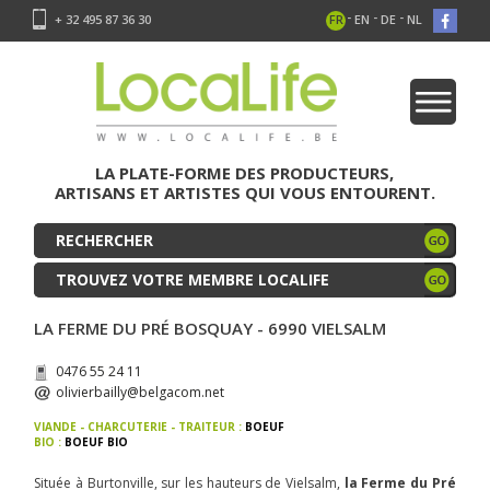
-
-
-
+ 32 495 87 36 30
FR
EN
DE
NL
LA PLATE-FORME DES PRODUCTEURS,
ARTISANS ET ARTISTES QUI VOUS ENTOURENT.
TROUVEZ VOTRE MEMBRE LOCALIFE
LA FERME DU PRÉ BOSQUAY - 6990 VIELSALM
0476 55 24 11
olivierbailly@belgacom.net
VIANDE - CHARCUTERIE - TRAITEUR :
BOEUF
BIO :
BOEUF BIO
Située à Burtonville, sur les hauteurs de Vielsalm,
la Ferme du Pré