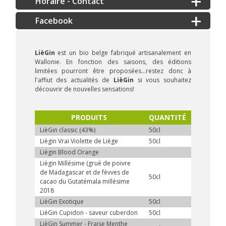
Horaire - Contact
LièGin
est un bio belge fabriqué artisanalement en
Wallonie. En fonction des saisons, des éditions
limitées pourront être proposées...restez donc à
l'affiut des actualités de
LièGin
si vous souhaitez
découvrir de nouvelles sensations!
PRODUITS
QUANTITÉ
LièGin classic (43%)
50cl
Liègin Vrai Violette de Liège
50cl
Liègin Blood Orange
Liègin Millésime (grué de poivre
de Madagascar et de fèvves de
50cl
cacao du Gutatémala millésime
2018
LièGin Exotique
50cl
LièGin Cupidon - saveur cuberdon
50cl
LièGin Summer - Fraise Menthe