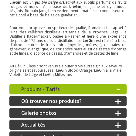
LièGin
est un
gin bio belge artisanal
aux subtils parfums de fruits
rouges et noirs…. A la base du
LièGin
, un jeune et dynamique
liégeois, Romain Jans, bien évidemment amateur et connaisseur de
cet alcool à base de baies de génévrier.
Pour vous proposer un spiriteux de qualité, Romain a fait appel à
l'une des célèbres distillerie artisanale de la Province Liège : la
Distillerie Radermacker, basée à Raeren et fière d'une expérience
de plus de 175 ans dans la distillation. Le
LièGin
est réalisé à base
d'alcool neutre, de fruits noirs (myrtilles, mûres,...), de baies de
génévrier, d'angélique, de coriandre mais aussi de zestes d'orange
et de limes, d'écorce de cassis, d'amandes et de zestes de lime.
Au LièGin Classic sont venus s'ajouter trois autres gin aux saveurs
originales et savoureuses : LièGin Blood Orange, LièGin à la Vraie
Violette de Liège et LièGin-Millésime.
Produits - Tarifs
Où trouver nos produits?
Galerie photos
Actualités