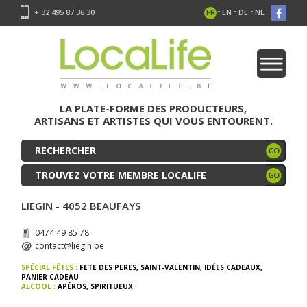
-
-
-
+ 32 495 87 36 30
FR
EN
DE
NL
LA PLATE-FORME DES PRODUCTEURS,
ARTISANS ET ARTISTES QUI VOUS ENTOURENT.
TROUVEZ VOTRE MEMBRE LOCALIFE
LIEGIN - 4052 BEAUFAYS
0474 49 85 78
contact@liegin.be
SPÉCIAL FÊTES :
FETE DES PERES
,
SAINT-VALENTIN
,
IDÉES CADEAUX
,
PANIER CADEAU
ALCOOL :
APÉROS
,
SPIRITUEUX