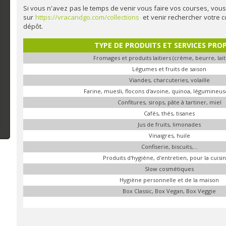
Si vous n'avez pas le temps de venir vous faire vos courses, vo
sur
https://vracandgo.com/collections
et venir rechercher votre 
dépôt.
TYPE DE PRODUITS ET SERVICES PRO
Fromages et produits laitiers (crème, beurre, lait
Légumes et fruits de saison
Viandes, charcuteries, volaille
Farine, muesli, flocons d'avoine, quinoa, légumineuses
Confitures, sirops, pâte à tartiner, miel
Cafés, thés, tisanes
Jus de fruits, limonades
Vinaigres, huile
Confiserie, biscuits,...
Produits d'hygiène, d'entretien, pour la cuisine
Slow cosmétiques
Hygiène personnelle et de la maison
Box Classic, Box Vegan, Box Veggie