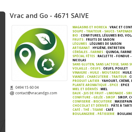
Vrac and Go - 4671 SAIVE
MAGASINS ET HORECA :
VRAC ET CON
SOUPE - TRAITEUR - SAUCE- TAPENAD
BIO :
CONFITURES
,
LÉGUMES BIO
,
VOLA
FRUITS :
FRUITS DE SAISON
LÉGUMES :
LÉGUMES DE SAISON
ARTISANAT :
HYGIÈNE
,
ENTRETIEN
CÉRÉALES - FARINES :
QUINOA
,
FARINE
SPÉCIAL FÊTES :
RACLETTE - FONDUE -
NICOLAS
SANS GLUTEN, SANS LACTOSE, SANS S
VOLAILLE - OEUFS :
OEUFS
,
POULET
VINAIGRE - HUILE - MOUTARDE :
HUILE
VIANDE - CHARCUTERIE - TRAITEUR :
C
PRODUIT LAITIER :
YAHOURT
,
CRÈME
,
PLANTE AROMATIQUE - EPICE :
EPICE
0494 15 60 04
MIEL ET DÉRIVÉS :
MIEL
contact@vracandgo.com
EAUX - JUS DE FRUIT - LIMONADE - SIR
CONFITURE - GELÉE - SIROP :
SIROP
,
C
CONFISERIE - BISCUITERIE :
MASSEPAIN
CHOCOLAT ET DÉRIVÉS :
PÂTE À TART
CAFÉ - THÉ - TISANE :
CAFÉ
BOULANGERIE - PÂTISSERIE :
BOULANG