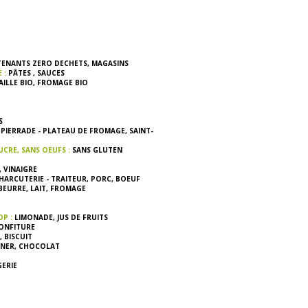
TENANTS ZERO DECHETS
,
MAGASINS
E :
PÂTES
,
SAUCES
ILLE BIO
,
FROMAGE BIO
S
 PIERRADE - PLATEAU DE FROMAGE
,
SAINT-
UCRE, SANS OEUFS :
SANS GLUTEN
,
VINAIGRE
HARCUTERIE - TRAITEUR
,
PORC
,
BOEUF
BEURRE
,
LAIT
,
FROMAGE
OP :
LIMONADE
,
JUS DE FRUITS
ONFITURE
,
BISCUIT
INER
,
CHOCOLAT
ERIE