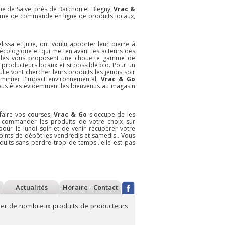
erne de Saive, près de Barchon et Blegny,
Vrac &
rme de commande en ligne de produits locaux,
lissa et Julie, ont voulu apporter leur pierre à
écologique et qui met en avant les acteurs des
 elles vous proposent une chouette gamme de
producteurs locaux et si possible bio. Pour un
lie vont chercher leurs produits les jeudis soir
iminuer l'impact environnemental,
Vrac & Go
vous êtes évidemment les bienvenus au magasin
envenue aux Goffard Sisters :
Bienvenue à Pipaillon :
Bien
tes artisanales aux oeufs,
confitures, tapenades,
Lien
gan et aux insectes
chutneys
au la
 faire vos courses,
Vrac & Go
s'occupe de les
Dans leur atelier de
A Bruxelles,
de commander les produits de votre choix sur
Liège,
les Goffard
Pipaillon
fabrique
our le lundi soir et de venir récupérer votre
Sisters
produisent
de manière
oints de dépôt les vendredis et samedis.. Vous
artisanalement
artisanale et en bio
duits sans perdre trop de temps...elle est pas
différentes gammes
des confitures, des
de pâtes fraiches
marmelades, des
ou sèches. Des
chutneys, des tapas
"classiques" aux
et autres produits
oeufs, des veganes
grâce à des
enrichies aux orties
techniques de
savoir plus
En savoir plus
En sav
et une gamme un
conservations
Actualités
Horaire - Contact
peu plus sp&
naturelles.
Bienvenue à ces
artisans du go
ter de nombreux produits de producteurs