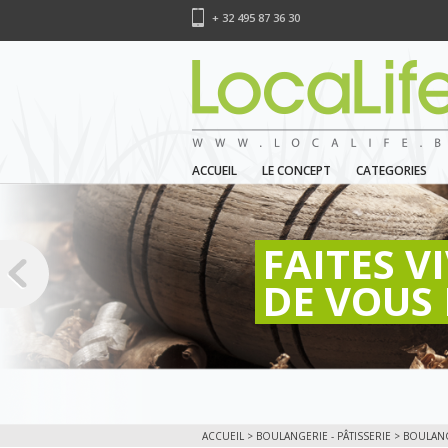
+ 32 495 87 36 30
ACCUEIL
LE CONCEPT
CATEGORIES
FAITES V
DE VOUS 
ACCUEIL
>
BOULANGERIE - PÂTISSERIE
>
BOULAN