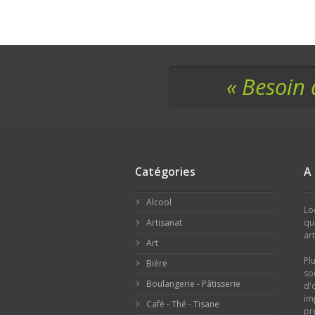
« Besoin 
Catégories
A
Alcool
Lo
Artisanat
qu
ar
Art
Pl
Bière
so
Boulangerie - Pâtisserie
d'
im
Café - Thé - Tisane
pr