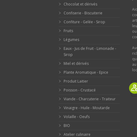
Chocolat et dérivés
Ai
Confiserie - Biscuiterie
co
ar
Confiture - Gelée - Sirop
le
Fruits
o
con
Légumes
Av
Eaux - Jus de Fruit - Limonade -
ri
Sirop
qu
Miel et dérivés
au
loc
Plante Aromatique - Epice
Produit Laitier
Poisson - Crustacé
Viande - Charcuterie - Traiteur
Vinaigre - Huile - Moutarde
Volaille - Oeufs
BIO
Atelier culinaire