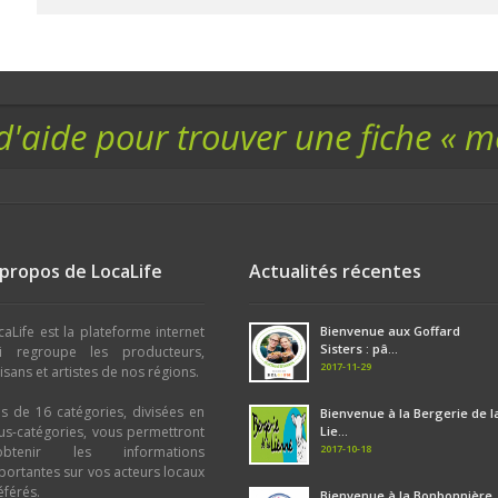
d'aide pour trouver une fiche « 
 propos de LocaLife
Actualités récentes
caLife est la plateforme internet
Bienvenue aux Goffard
Sisters : pâ...
i regroupe les producteurs,
2017-11-29
tisans et artistes de nos régions.
us de 16 catégories, divisées en
Bienvenue à la Bergerie de l
us-catégories, vous permettront
Lie...
2017-10-18
obtenir les informations
portantes sur vos acteurs locaux
éférés.
Bienvenue à la Bonbonnière..