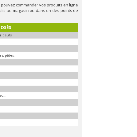
us pouvez commander vos produits en ligne
colis au magasin ou dans un des points de
POSÉS
), oeufs
, pâtes,...
,...