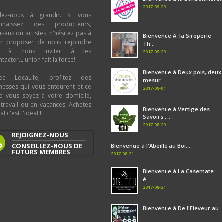
2017-09-29
dez-nous à grandir. Si vous
nnaissez des producteurs,
tisans ou artistes, n'hésitez pas à
Bienvenue Ã la Siroperie
ur proposer de nous rejoindre
Th...
u à nous inviter à les
2017-09-29
tacter.L'union fait la force!
Bienvenue à Deux pois, deux
ec LocaLife, profitez des
mesur...
chesses qui vous entourent et ce
2017-09-01
e vous soyez à votre domicile,
 travail ou en vacances. Achetez
Bienvenue à Vertige des
al c'est l'idéal !!
Savoirs :...
2017-08-29
REJOIGNEZ-NOUS
CONSEILLEZ-NOUS DE
Bienvenue à l'Abeille au Boi...
FUTURS MEMBRES
2017-08-21
Bienvenue à La Casemate :
é...
2017-08-21
Bienvenue à De l'Eleveur au
...