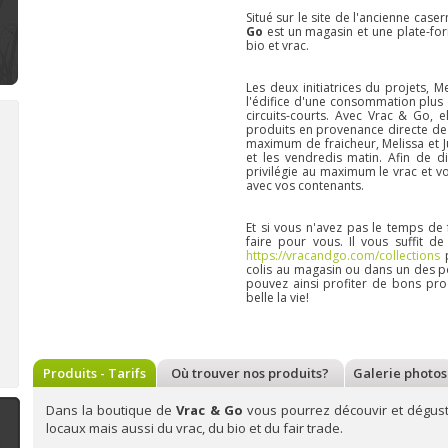
Situé sur le site de l'ancienne cas
Go
est un magasin et une plate-fo
bio et vrac.
Les deux initiatrices du projets, Me
l'édifice d'une consommation plus 
circuits-courts. Avec Vrac & Go,
produits en provenance directe de 
maximum de fraicheur, Melissa et Ju
et les vendredis matin. Afin de d
privilégie au maximum le vrac et 
Bienvenue à la Bonbonnière :
Bienvenue à Deux pois, deux
Bi
avec vos contenants.
confiserie, produits artisanaux
mesures : epicerie
pâ
à Soumagne
ecoresponsable à Nandrin
ve
Et si vous n'avez pas le temps de
A Soumagne,
la
Située sur la route
faire pour vous. Il vous suffit 
Bonbonnière
, un
du Condroz, près
https://vracandgo.com/collections
p
établissement
Nandrin,
Deux
colis au magasin ou dans un des p
sympathique
pois, deux
pouvez ainsi profiter de bons pro
spécialisé dans les
mesures
est une
belle la vie!
confiseries
épicerie
artisanales en tout
écoresponsable qui
genre (bonbons,
propose des
biscuits, macarons,
produits
cuberdons,...). Au fil
d'alimentation,
n savoir plus
En savoir plus
En 
de ses rencontres,
d'hygiène et
Produits - Tarifs
Où trouver nos produits?
Galerie photos
Sonia diversifie son
d'entretien.
assortiment
Conscientes de
l'impact n&ea
Dans la boutique de
Vrac & Go
vous pourrez découvir et dégus
locaux mais aussi du vrac, du bio et du fair trade.