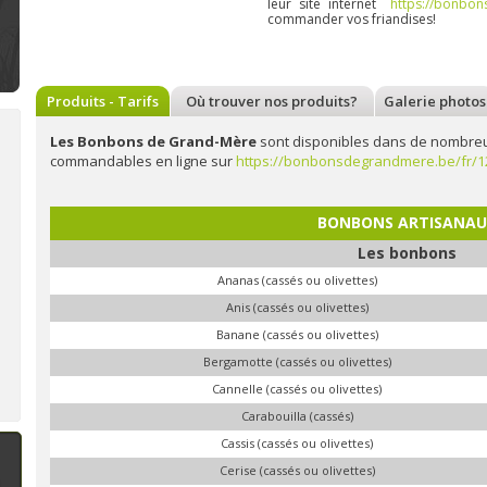
leur site internet
https://bonbo
commander vos friandises!
Produits - Tarifs
Où trouver nos produits?
Galerie photos
Les Bonbons de Grand-Mère
sont disponibles dans de nombreu
commandables en ligne sur
https://bonbonsdegrandmere.be/fr/
Bienvenue à la Bonbonnière :
Bienvenue à Deux pois, deux
Bi
confiserie, produits artisanaux
mesures : epicerie
pâ
BONBONS ARTISANA
à Soumagne
ecoresponsable à Nandrin
ve
Les bonbons
A Soumagne,
la
Située sur la route
Bonbonnière
, un
du Condroz, près
Ananas (cassés ou olivettes)
établissement
Nandrin,
Deux
sympathique
pois, deux
Anis (cassés ou olivettes)
spécialisé dans les
mesures
est une
confiseries
épicerie
Banane (cassés ou olivettes)
artisanales en tout
écoresponsable qui
genre (bonbons,
propose des
Bergamotte (cassés ou olivettes)
biscuits, macarons,
produits
cuberdons,...). Au fil
d'alimentation,
Cannelle (cassés ou olivettes)
n savoir plus
En savoir plus
En 
de ses rencontres,
d'hygiène et
Sonia diversifie son
d'entretien.
Carabouilla (cassés)
assortiment
Conscientes de
l'impact n&ea
Cassis (cassés ou olivettes)
Cerise (cassés ou olivettes)