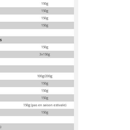
150g
150g
150g
150g
s
150g
3x150g
100g/200g
150g
150g
150g
150g (pas en saison estivale)
150g
)