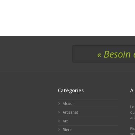
« Besoin 
Catégories
A
Alcool
Lo
Artisanat
qu
ar
Art
Pl
Bière
so