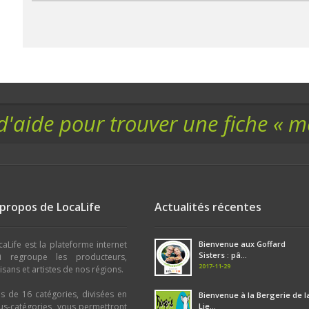
d'aide pour trouver une fiche « 
 propos de LocaLife
Actualités récentes
caLife est la plateforme internet
Bienvenue aux Goffard
Sisters : pâ...
i regroupe les producteurs,
2017-11-29
tisans et artistes de nos régions.
us de 16 catégories, divisées en
Bienvenue à la Bergerie de l
us-catégories, vous permettront
Lie...