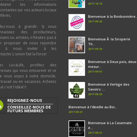
2017-10-18
obtenir les informations
portantes sur vos acteurs locaux
éférés.
Bienvenue à la Bonbonnière..
2017-09-29
dez-nous à grandir. Si vous
nnaissez des producteurs,
tisans ou artistes, n'hésitez pas à
Bienvenue Ã la Siroperie
ur proposer de nous rejoindre
Th...
u à nous inviter à les
2017-09-29
tacter.L'union fait la force!
Bienvenue à Deux pois, deux
ec LocaLife, profitez des
mesur...
chesses qui vous entourent et ce
2017-09-01
e vous soyez à votre domicile,
 travail ou en vacances. Achetez
Bienvenue à Vertige des
al c'est l'idéal !!
Savoirs :...
2017-08-29
REJOIGNEZ-NOUS
CONSEILLEZ-NOUS DE
Bienvenue à l'Abeille au Boi...
FUTURS MEMBRES
2017-08-21
Bienvenue à La Casemate :
é...
2017-08-21