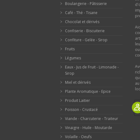
Boulangerie - Pâtisserie
d'
im
Café - Thé - Tisane
pr
Chocolat et dérivés
Ai
Confiserie - Biscuiterie
co
ar
Confiture - Gelée - Sirop
le
Fruits
o
con
Légumes
Av
Eaux - Jus de Fruit - Limonade -
ri
Sirop
qu
Miel et dérivés
au
loc
Plante Aromatique - Epice
Produit Laitier
Poisson - Crustacé
Viande - Charcuterie - Traiteur
Vinaigre - Huile - Moutarde
Volaille - Oeufs