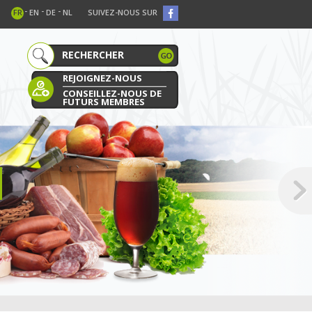
-
-
-
FR
EN
DE
NL
SUIVEZ-NOUS SUR
REJOIGNEZ-NOUS
CONSEILLEZ-NOUS DE
FUTURS MEMBRES