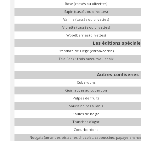
Rose (cassés ou olivettes)
Sapin (cassés ou olivettes)
Vanille (cassés ou olivettes)
Violette (cassés ou olivettes)
Woodberries (olivettes)
Les éditions spéciale
Standard de Liège (citron/cerise)
Trio Pack : trois saveurs au choix
Autres confiseries
Cuberdons
Guimauves au cuberdon
Pulpes de fruits
Souris noires à l'anis
Boules de neige
Tranches d'Agar
Coeurberdons
Nougats (amandes-pistaches,chocolat, cappuccino, papaye-ananas