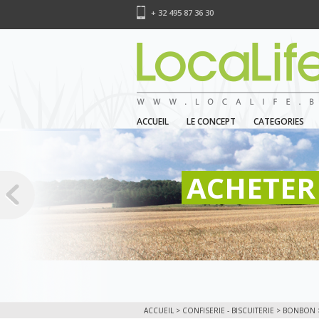
+ 32 495 87 36 30
ACCUEIL
LE CONCEPT
CATEGORIES
ACHETER 
ACCUEIL
>
CONFISERIE - BISCUITERIE
>
BONBON