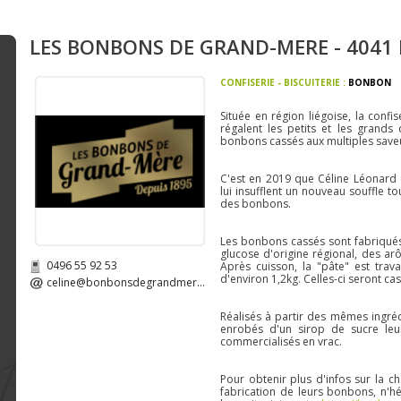
LES BONBONS DE GRAND-MERE - 4041 
CONFISERIE - BISCUITERIE :
BONBON
Située en région liégoise, la confi
régalent les petits et les grands
bonbons cassés aux multiples save
C'est en 2019 que Céline Léonard 
lui insufflent un nouveau souffle to
des bonbons.
Les bonbons cassés sont fabriqués
glucose d'origine régional, des a
0496 55 92 53
Après cuisson, la "pâte" est trav
d'environ 1,2kg. Celles-ci seront c
celine@bonbonsdegrandmere.be
Réalisés à partir des mêmes ingré
enrobés d'un sirop de sucre leur
commercialisés en vrac.
Pour obtenir plus d'infos sur la cho
fabrication de leurs bonbons, n'hés