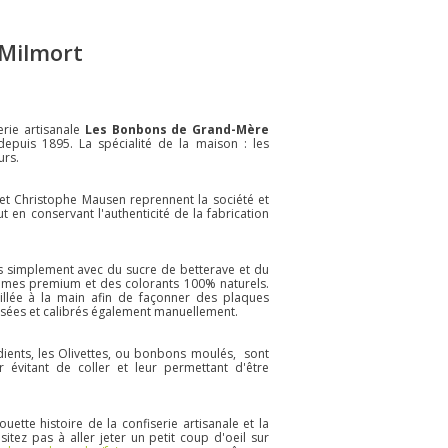
Milmort
serie artisanale
Les Bonbons de Grand-Mère
 depuis 1895. La spécialité de la maison : les
urs.
et Christophe Mausen reprennent la société et
ut en conservant l'authenticité de la fabrication
 simplement avec du sucre de betterave et du
rômes premium et des colorants 100% naturels.
aillée à la main afin de façonner des plaques
assées et calibrés également manuellement.
dients, les Olivettes, ou bonbons moulés, sont
 évitant de coller et leur permettant d'être
uette histoire de la confiserie artisanale et la
itez pas à aller jeter un petit coup d'oeil sur