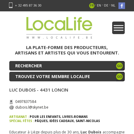
-
-
-
+ 32 495 87 36 30
FR
EN
DE
NL
LA PLATE-FORME DES PRODUCTEURS,
ARTISANS ET ARTISTES QUI VOUS ENTOURENT.
TROUVEZ VOTRE MEMBRE LOCALIFE
LUC DUBOIS - 4431 LONCIN
0497837584
dubois.l@skynet.be
ARTISANAT :
POUR LES ENFANTS
,
LIVRES-ROMANS
SPÉCIAL FÊTES :
PÂQUES
,
IDÉES CADEAUX
,
SAINT-NICOLAS
Educateur à Liège depuis plus de 30 ans,
Luc Dubois
accompagne