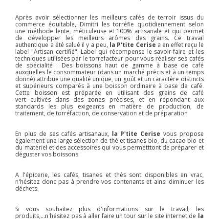
Après avoir sélectionner les meilleurs cafés de terroir issus du
commerce équitable, Dimitri les torréfie quotidiennement selon
une méthode lente, méticuleuse et 100% artisanale et qui permet
de développer les meilleurs arômes des grains. Ce travail
authentique a été salué il y a peu,
la P'tite Cerise
a en effet reçu le
label "Artisan certifié". Label qui récompense le savoir-faire et les
techniques utilisées par le torrefacteur pour vous réaliser ses cafés
de spécialité : Des boissons haut de gamme à base de café
auxquelles le consommateur (dans un marché précis et à un temps
donné) attribue une qualité unique, un goût et un caractère distincts
et supérieurs comparés à une boisson ordinaire à base de café.
Cette boisson est préparée en utilisant des grains de café
vert cultivés dans des zones précises, et en répondant aux
standards les plus exigeants en matière de production, de
traitement, de torréfaction, de conservation et de préparation
En plus de ses cafés artisanaux,
la P'tite Cerise
vous propose
également une large sélection de thé et tisanes bio, du cacao bio et
du matériel et des accessoires qui vous permetttont de préparer et
déguster vos boissons.
A l'épicerie, les cafés, tisanes et thés sont disponibles en vrac,
n'hésitez donc pas à prendre vos contenants et ainsi diminuer les
déchets.
Si vous souhaitez plus d'informations sur le travail, les
produits,...n'hésitez pas à aller faire un tour sur le site internet de
la