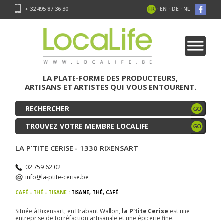
-
-
-
+ 32 495 87 36 30
FR
EN
DE
NL
LA PLATE-FORME DES PRODUCTEURS,
ARTISANS ET ARTISTES QUI VOUS ENTOURENT.
TROUVEZ VOTRE MEMBRE LOCALIFE
LA P'TITE CERISE - 1330 RIXENSART
02 759 62 02
info@la-ptite-cerise.be
CAFÉ - THÉ - TISANE :
TISANE
,
THÉ
,
CAFÉ
Située à Rixensart, en Brabant Wallon,
la P'tite Cerise
est une
entreprise de torréfaction artisanale et une épicerie fine.