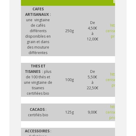
EN LIGNE
CAFES
ARTISANAUX :
une vingtaine
De
de cafés
https://la-ptite-
4,50€
différents
250g
cerise.be/categor
à
disponibles en
produit/cafes/
12,00€
grain et dans
des mouture
différentes
THES ET
TISANES
: plus
De
https://la-ptite-
de 100 thés et
5,50€
100g
cerise.be/categor
une vingtaine de
à
produit/thes/
tisanes
22,50€
certifiées bio
https://la-ptite-
CACAOS
:
125g
9,00€
cerise.be/categor
certifiés bio
produit/cacaos
ACCESSOIRES
: