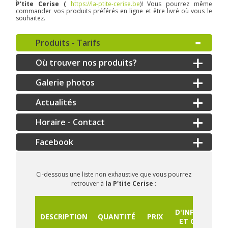
P'tite Cerise (
https://la-ptite-cerise.be
)! Vous pourrez même
commander vos produits préférés en ligne et être livré où vous le
souhaitez.
Produits - Tarifs
Où trouver nos produits?
Galerie photos
Actualités
Horaire - Contact
Ci-dessous une liste non exhaustive que vous pourrez
retrouver à
la P'tite Cerise
:
PLUS
D'INFORMATI
DESCRIPTION
QUANTITÉ
PRIX
ET COMMAN