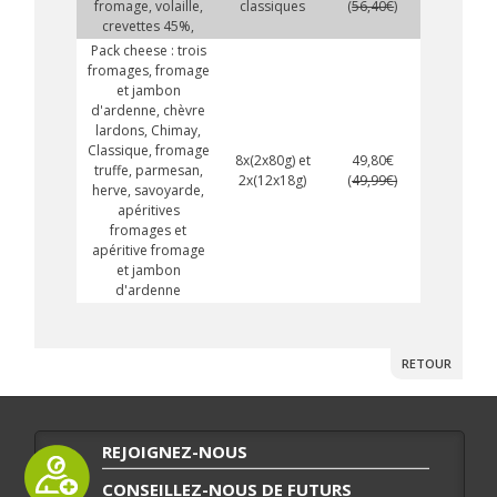
fromage, volaille,
classiques
(
56,40€
)
crevettes 45%,
Pack cheese : trois
fromages, fromage
et jambon
d'ardenne, chèvre
lardons, Chimay,
Classique, fromage
8x(2x80g) et
49,80€
truffe, parmesan,
2x(12x18g)
(
49,99€)
herve, savoyarde,
apéritives
fromages et
apéritive fromage
et jambon
d'ardenne
RETOUR
REJOIGNEZ-NOUS
CONSEILLEZ-NOUS DE FUTURS