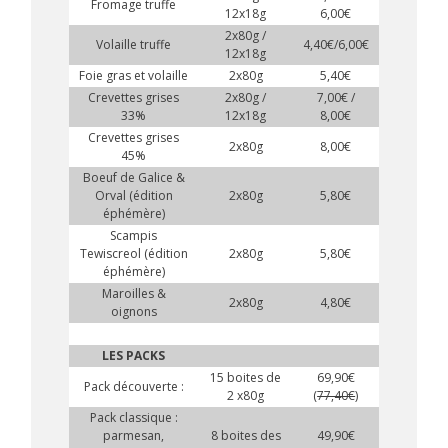
Fromage truffe
12x18g
6,00€
2x80g /
Volaille truffe
4,40€/6,00€
12x18g
Foie gras et volaille
2x80g
5,40€
Crevettes grises
2x80g /
7,00€ /
33%
12x18g
8,00€
Crevettes grises
2x80g
8,00€
45%
Boeuf de Galice &
Orval (édition
2x80g
5,80€
éphémère)
Scampis
Tewiscreol (édition
2x80g
5,80€
éphémère)
Maroilles &
2x80g
4,80€
oignons
LES PACKS
15 boites de
69,90€
Pack découverte :
2 x80g
(
77,40€
)
Pack classique :
parmesan,
8 boites des
49,90€