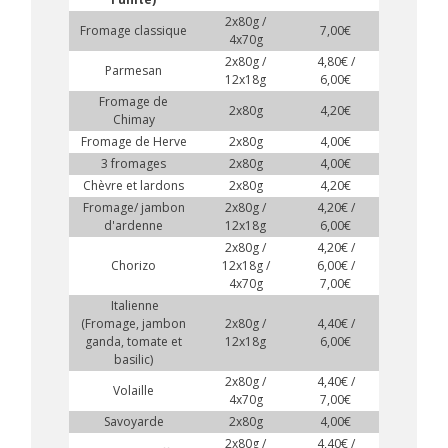
2x80g /
Fromage classique
7,00€
4x70g
2x80g /
4,80€ /
Parmesan
12x18g
6,00€
Fromage de
2x80g
4,20€
Chimay
Fromage de Herve
2x80g
4,00€
3 fromages
2x80g
4,00€
Chèvre et lardons
2x80g
4,20€
Fromage/ jambon
2x80g /
4,20€ /
d'ardenne
12x18g
6,00€
2x80g /
4,20€ /
Chorizo
12x18g /
6,00€ /
4x70g
7,00€
Italienne
(Fromage, jambon
2x80g /
4,40€ /
ganda, tomate et
12x18g
6,00€
basilic)
2x80g /
4,40€ /
Volaille
4x70g
7,00€
Savoyarde
2x80g
4,00€
2x80g /
4,40€ /