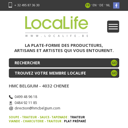
-
-
-
+ 32 495 87 36 30
FR
EN
DE
NL
LA PLATE-FORME DES PRODUCTEURS,
ARTISANS ET ARTISTES QUI VOUS ENTOURENT.
TROUVEZ VOTRE MEMBRE LOCALIFE
HMC BELGIUM - 4032 CHENEE
0499 48 96 18
0484 92 11 85
direction@hmcbelgium.com
SOUPE - TRAITEUR - SAUCE- TAPENADE :
TRAITEUR
VIANDE - CHARCUTERIE - TRAITEUR :
PLAT PRÉPARÉ