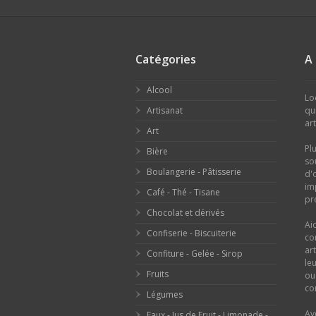
Catégories
A
Alcool
Lo
Artisanat
qu
ar
Art
Pl
Bière
so
Boulangerie - Pâtisserie
d'
im
Café - Thé - Tisane
pr
Chocolat et dérivés
Ai
Confiserie - Biscuiterie
co
ar
Confiture - Gelée - Sirop
le
Fruits
o
con
Légumes
Av
Eaux - Jus de Fruit - Limonade -