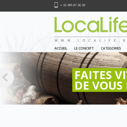
+ 32 495 87 36 30
ACCUEIL
LE CONCEPT
CATEGORIES
FAITES V
DE VOUS 