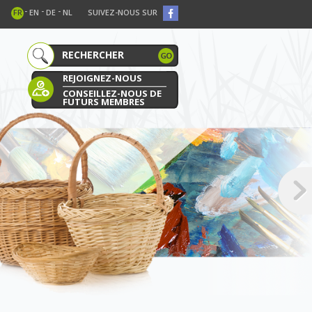
-
-
-
FR
EN
DE
NL
SUIVEZ-NOUS SUR
REJOIGNEZ-NOUS
CONSEILLEZ-NOUS DE
FUTURS MEMBRES
E