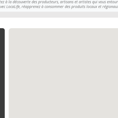
tez à la découverte des producteurs, artisans et artistes qui vous entour
vec LocaLife, réapprenez à consommer des produits locaux et régionau