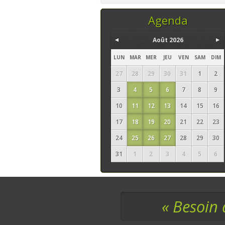
temps, ce sont les
seuls ingrédi
Agenda
Août 2026
LUN
MAR
MER
JEU
VEN
SAM
DIM
27
28
29
30
31
1
2
3
4
5
6
7
8
9
10
11
12
13
14
15
16
17
18
19
20
21
22
23
24
25
26
27
28
29
30
31
1
2
3
4
5
6
« Besoin 