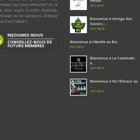
mesur...
chesses qui vous entourent et ce
2017-09-01
e vous soyez à votre domicile,
 travail ou en vacances. Achetez
Bienvenue à Vertige des
al c'est l'idéal !!
Savoirs :...
2017-08-29
REJOIGNEZ-NOUS
CONSEILLEZ-NOUS DE
Bienvenue à l'Abeille au Boi...
FUTURS MEMBRES
2017-08-21
Bienvenue à La Casemate :
é...
2017-08-21
Bienvenue à De l'Eleveur au
...
2017-08-21