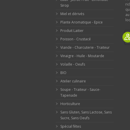
ri
Sirop
qu
Miel et dérivés
au
loc
Plante Aromatique - Epice
Produit Laitier
Poisson - Crustacé
Viande - Charcuterie - Traiteur
Vinaigre - Huile - Moutarde
Volaille - Oeufs
BIO
Atelier culinaire
Soupe - Traiteur - Sauce-
Tapenade
Horticulture
Sans Gluten, Sans Lactose, Sans
Sucre, Sans Oeufs
Spécial fêtes