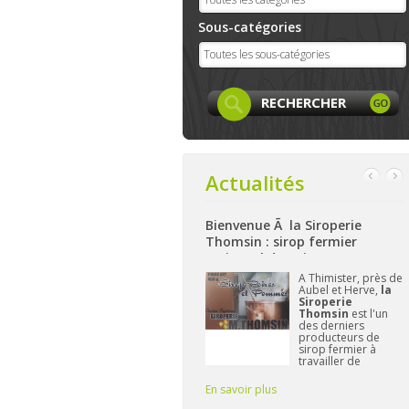
Sous-catégories
Actualités
ok
Bienvenue Ã la Siroperie
Bienvenue à La Ferme de 
Thomsin : sirop fermier
: produits locaux, artisa
artisanal de poires et pommes
et bio à Aywaille
cebook
A Thimister, près de
Nichée sur le
fe
est
Aubel et Herve,
la
hauteurs d'Ay
 créée et
Siroperie
La Ferme de
nd plus
Thomsin
est l'un
Harzé
propo
On y
des derniers
à présent une
 les
producteurs de
gamme de pr
eurs
sirop fermier à
alimentaires 
.sans
travailler de
et/ou locaux.
manière
L'important 
traditionnelle. 90%
Frédérique re
En savoir plus
En savoir plus
de poires, 10% de
vous fournir 
pommes et du