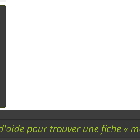
assortiment
Conscientes de
l'impact n&ea
d'aide pour trouver une fiche « 