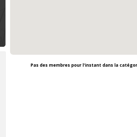
Pas des membres pour l'instant dans la catégo
Harzé
Bienvenue à la Bonbonnière :
Bienvenue à Deux pois, deu
naux
confiserie, produits artisanaux
mesures : epicerie
à Soumagne
ecoresponsable à Nandrin
s
A Soumagne,
la
Située sur la rou
waille,
Bonbonnière
, un
du Condroz, pr
établissement
Nandrin,
Deux
se dès
sympathique
pois, deux
 belle
spécialisé dans les
mesures
est u
oduits
confiseries
épicerie
bio
artisanales en tout
écoresponsable
genre (bonbons,
propose des
pour
biscuits, macarons,
produits
ste de
cuberdons,...). Au fil
d'alimentation,
En savoir plus
En savoir plus
des pr
de ses rencontres,
d'hygiène et
Sonia diversifie son
d'entretien.