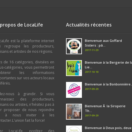
 propos de LocaLife
Actualités récentes
caLife est la plateforme internet
Bienvenue aux Goffard
Sisters : pâ...
i regroupe les producteurs,
2017-11-29
tisans et artistes de nos régions.
us de 16 catégories, divisées en
Bienvenue à la Bergerie de l
us-catégories, vous permettront
Lie...
2017-10-18
obtenir les informations
portantes sur vos acteurs locaux
éférés.
Bienvenue à la Bonbonnière..
2017-09-29
dez-nous à grandir. Si vous
nnaissez des producteurs,
tisans ou artistes, n'hésitez pas à
Bienvenue Ã la Siroperie
ur proposer de nous rejoindre
Th...
u à nous inviter à les
2017-09-29
tacter.L'union fait la force!
Bienvenue à Deux pois, deux
ec LocaLife, profitez des