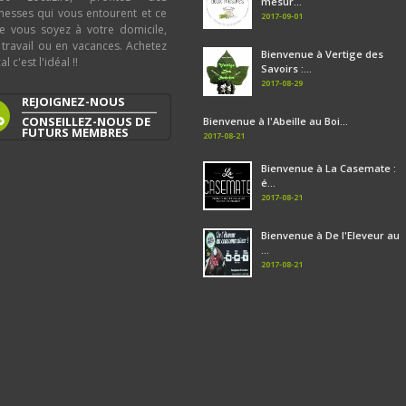
mesur...
chesses qui vous entourent et ce
2017-09-01
e vous soyez à votre domicile,
 travail ou en vacances. Achetez
Bienvenue à Vertige des
al c'est l'idéal !!
Savoirs :...
2017-08-29
REJOIGNEZ-NOUS
CONSEILLEZ-NOUS DE
Bienvenue à l'Abeille au Boi...
FUTURS MEMBRES
2017-08-21
Bienvenue à La Casemate :
é...
2017-08-21
Bienvenue à De l'Eleveur au
...
2017-08-21