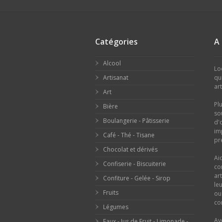
Catégories
A
Alcool
Lo
Artisanat
qu
ar
Art
Pl
Bière
so
Boulangerie - Pâtisserie
d'
im
Café - Thé - Tisane
pr
Chocolat et dérivés
Ai
Confiserie - Biscuiterie
co
ar
Confiture - Gelée - Sirop
le
Fruits
o
con
Légumes
Av
Eaux - Jus de Fruit - Limonade -