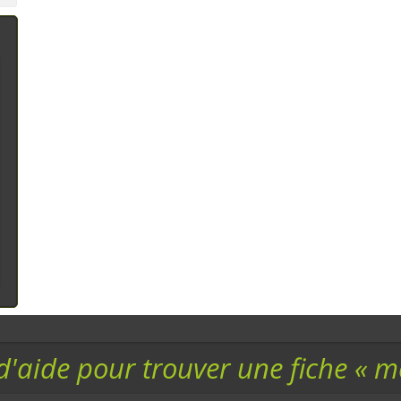
assortiment
Conscientes de
Produit Laitier : Fromage
l'impact n&ea
Eaux - Jus de Fruit - Limonade - Siro
Fruits
Confiture - Gelée - Sirop : Gelée
,
Co
Chocolat et dérivés : Pâte à tartiner
d'aide pour trouver une fiche « 