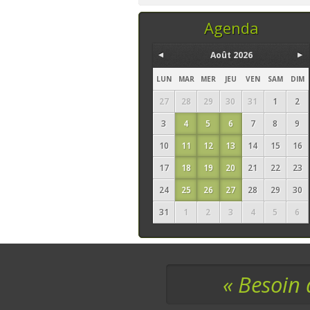
temps, ce sont les
seuls ingrédi
Agenda
Août 2026
LUN
MAR
MER
JEU
VEN
SAM
DIM
27
28
29
30
31
1
2
3
4
5
6
7
8
9
10
11
12
13
14
15
16
17
18
19
20
21
22
23
24
25
26
27
28
29
30
31
1
2
3
4
5
6
« Besoin 