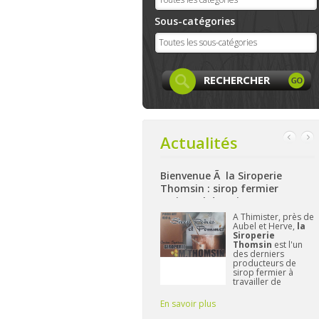
Sous-catégories
Actualités
Bienvenue Ã la Siroperie
Bienvenue à La Ferme de Harzé
Thomsin : sirop fermier
: produits locaux, artisanaux
artisanal de poires et pommes
et bio à Aywaille
ok
A Thimister, près de
Nichée sur les
Aubel et Herve,
la
hauteurs d'Aywaille,
et
Siroperie
La Ferme de
Thomsin
est l'un
Harzé
propose dès
des derniers
à présent une belle
producteurs de
gamme de produits
sirop fermier à
alimentaires bio
travailler de
et/ou locaux.
manière
L'important pour
traditionnelle. 90%
Frédérique reste de
En savoir plus
En savoir plus
de poires, 10% de
vous fournir des pr
pommes et du