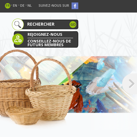
-
-
-
FR
EN
DE
NL
SUIVEZ-NOUS SUR
REJOIGNEZ-NOUS
CONSEILLEZ-NOUS DE
FUTURS MEMBRES
E