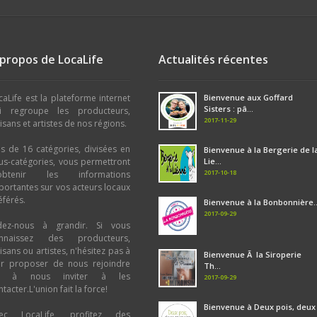
 propos de LocaLife
Actualités récentes
caLife est la plateforme internet
Bienvenue aux Goffard
Sisters : pâ...
i regroupe les producteurs,
2017-11-29
tisans et artistes de nos régions.
us de 16 catégories, divisées en
Bienvenue à la Bergerie de l
us-catégories, vous permettront
Lie...
2017-10-18
obtenir les informations
portantes sur vos acteurs locaux
éférés.
Bienvenue à la Bonbonnière..
2017-09-29
dez-nous à grandir. Si vous
nnaissez des producteurs,
tisans ou artistes, n'hésitez pas à
Bienvenue Ã la Siroperie
ur proposer de nous rejoindre
Th...
u à nous inviter à les
2017-09-29
tacter.L'union fait la force!
Bienvenue à Deux pois, deux
ec LocaLife, profitez des