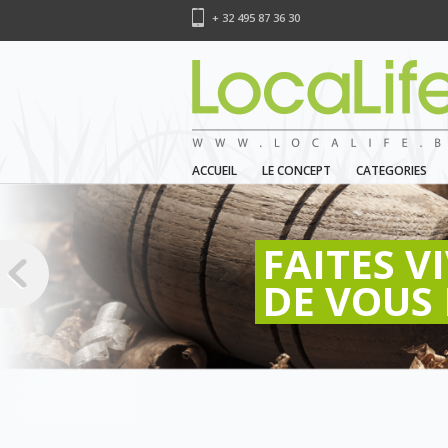
+ 32 495 87 36 30
ACCUEIL
LE CONCEPT
CATEGORIES
FAITES V
DE VOUS 