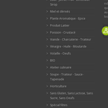
ri
Sirop
qu
Miel et dérivés
au
loc
Plante Aromatique - Epice
Produit Laitier
Poisson - Crustacé
Viande - Charcuterie - Traiteur
Vinaigre - Huile - Moutarde
Volaille - Oeufs
BIO
Atelier culinaire
Soupe - Traiteur - Sauce-
Tapenade
Horticulture
Sans Gluten, Sans Lactose, Sans
Sucre, Sans Oeufs
Spécial fêtes