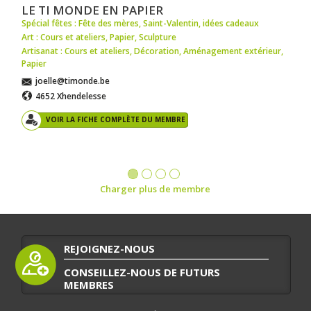
LE TI MONDE EN PAPIER
Spécial fêtes : Fête des mères
,
Saint-Valentin
,
idées cadeaux
Art : Cours et ateliers
,
Papier
,
Sculpture
Artisanat : Cours et ateliers
,
Décoration
,
Aménagement extérieur
,
Papier
joelle@timonde.be
4652 Xhendelesse
VOIR LA FICHE COMPLÈTE DU MEMBRE
Charger plus de membre
REJOIGNEZ-NOUS
CONSEILLEZ-NOUS DE FUTURS
MEMBRES