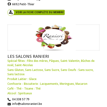
6692 Petit-Thier
VOIR LA FICHE COMPLÈTE DU MEMBRE
LES SALONS RANIERI
Spécial fêtes : Fête des mères
,
Pâques
,
Saint-Valentin
,
Bûches de
noël
,
Saint-Nicolas
Sans Gluten, Sans Lactose, Sans Sucre, Sans Oeufs : Sans sucre
,
Sans lactose
Produit Laitier : Glace
Confiserie - Biscuiterie : Lacquements
,
Meringues
,
Macaron
Café - Thé - Tisane : Thé
Alcool : Spiritueux
04 338 57 79
info@salonsranieri.be