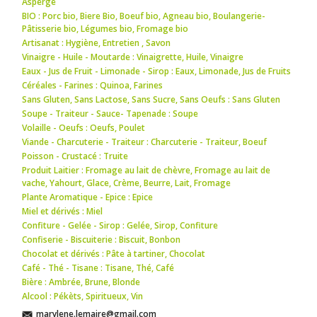
Asperge
BIO : Porc bio
,
Biere Bio
,
Boeuf bio
,
Agneau bio
,
Boulangerie-
Pâtisserie bio
,
Légumes bio
,
Fromage bio
Artisanat : Hygiène
,
Entretien
,
Savon
Vinaigre - Huile - Moutarde : Vinaigrette
,
Huile
,
Vinaigre
Eaux - Jus de Fruit - Limonade - Sirop : Eaux
,
Limonade
,
Jus de Fruits
Céréales - Farines : Quinoa
,
Farines
Sans Gluten, Sans Lactose, Sans Sucre, Sans Oeufs : Sans Gluten
Soupe - Traiteur - Sauce- Tapenade : Soupe
Volaille - Oeufs : Oeufs
,
Poulet
Viande - Charcuterie - Traiteur : Charcuterie - Traiteur
,
Boeuf
Poisson - Crustacé : Truite
Produit Laitier : Fromage au lait de chèvre
,
Fromage au lait de
vache
,
Yahourt
,
Glace
,
Crème
,
Beurre
,
Lait
,
Fromage
Plante Aromatique - Epice : Epice
Miel et dérivés : Miel
Confiture - Gelée - Sirop : Gelée
,
Sirop
,
Confiture
Confiserie - Biscuiterie : Biscuit
,
Bonbon
Chocolat et dérivés : Pâte à tartiner
,
Chocolat
Café - Thé - Tisane : Tisane
,
Thé
,
Café
Bière : Ambrée
,
Brune
,
Blonde
Alcool : Pékèts
,
Spiritueux
,
Vin
marylene.lemaire@gmail.com