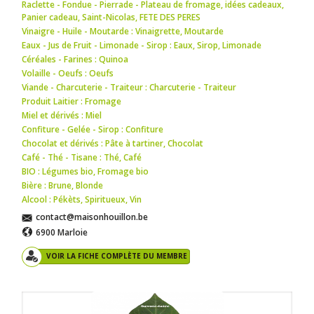
Raclette - Fondue - Pierrade - Plateau de fromage
,
idées cadeaux
,
Panier cadeau
,
Saint-Nicolas
,
FETE DES PERES
Vinaigre - Huile - Moutarde : Vinaigrette
,
Moutarde
Eaux - Jus de Fruit - Limonade - Sirop : Eaux
,
Sirop
,
Limonade
Céréales - Farines : Quinoa
Volaille - Oeufs : Oeufs
Viande - Charcuterie - Traiteur : Charcuterie - Traiteur
Produit Laitier : Fromage
Miel et dérivés : Miel
Confiture - Gelée - Sirop : Confiture
Chocolat et dérivés : Pâte à tartiner
,
Chocolat
Café - Thé - Tisane : Thé
,
Café
BIO : Légumes bio
,
Fromage bio
Bière : Brune
,
Blonde
Alcool : Pékèts
,
Spiritueux
,
Vin
contact@maisonhouillon.be
6900 Marloie
VOIR LA FICHE COMPLÈTE DU MEMBRE