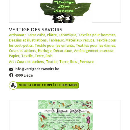
VERTIGE DES SAVOIRS
Artisanat : Terre cuite
,
Plâtre
,
Céramique
,
Textiles pour hommes
,
Dessins et illustrations
,
Tableaux
,
Matériaux récups
,
Textile pour
les tout-petits
,
Textile pour les enfants
,
Textiles pour les dames
,
Cours et ateliers
,
Horloge
,
Décoration
,
Aménagement intérieur
,
Papier
,
Textile
,
Terre
,
Bois
Art : Cours et ateliers
,
Textile
,
Terre
,
Bois
,
Peinture
info@vertigedessavoirs.be
4000 Liège
VOIR LA FICHE COMPLÈTE DU MEMBRE