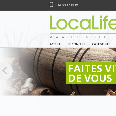
+ 32 495 87 36 30
ACCUEIL
LE CONCEPT
CATEGORIES
FAITES V
DE VOUS 