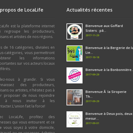
Miel et dérivés : Miel
Confiture - Gelée - Sirop : Gelée
,
Si
 propos de LocaLife
Actualités récentes
Eaux - Jus de Fruit - Limonade - Siro
Confiserie - Biscuiterie : Biscuit
,
Bo
Limonade
,
Jus de Fruits
Chocolat et dérivés : Pâte à tartiner
Confiture - Gelée - Sirop : Gelée
,
Si
Café - Thé - Tisane : Tisane
,
Thé
,
C
caLife est la plateforme internet
Bienvenue aux Goffard
Confiserie - Biscuiterie : Biscuit
,
Bo
Bière : Ambrée
,
Brune
,
Blonde
Sisters : pâ...
i regroupe les producteurs,
Chocolat et dérivés : Pâte à tartiner
Alcool : Pékèts
,
Spiritueux
,
Vin
2017-11-29
tisans et artistes de nos régions.
Café - Thé - Tisane : Tisane
,
Thé
,
C
BIO : Légumes bio
,
Fromage bio
us de 16 catégories, divisées en
Bière : Blanche
Bienvenue à la Bergerie de l
,
Ambrée
,
Brune
,
Bl
us-catégories, vous permettront
Lie...
Alcool : Pékèts
,
Spiritueux
,
Vin
2017-10-18
obtenir les informations
portantes sur vos acteurs locaux
éférés.
Bienvenue à la Bonbonnière..
2017-09-29
dez-nous à grandir. Si vous
nnaissez des producteurs,
tisans ou artistes, n'hésitez pas à
Bienvenue Ã la Siroperie
ur proposer de nous rejoindre
Th...
u à nous inviter à les
2017-09-29
tacter.L'union fait la force!
Bienvenue à Deux pois, deux
ec LocaLife, profitez des
mesur...
chesses qui vous entourent et ce
2017-09-01
e vous soyez à votre domicile,
 travail ou en vacances. Achetez