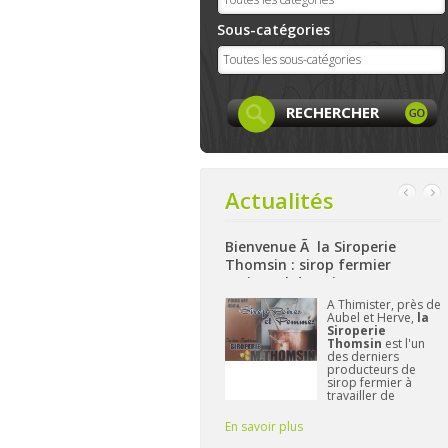
Sous-catégories
Actualités
Bienvenue Ã la Siroperie
Bienvenue à La Ferme de Harzé
Thomsin : sirop fermier
: produits locaux, artisanaux
artisanal de poires et pommes
et bio à Aywaille
k
A Thimister, près de
Nichée sur les
Aubel et Herve,
la
hauteurs d'Aywaille,
et
Siroperie
La Ferme de
Thomsin
est l'un
Harzé
propose dès
des derniers
à présent une belle
producteurs de
gamme de produits
sirop fermier à
alimentaires bio
travailler de
et/ou locaux.
manière
L'important pour
traditionnelle. 90%
Frédérique reste de
En savoir plus
En savoir plus
E
de poires, 10% de
vous fournir des pr
pommes et du