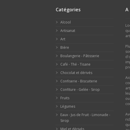
Catégories
A
Alcool
Lo
Artisanat
qu
ar
Art
Pl
Bière
so
Boulangerie - Pâtisserie
d'
im
Café - Thé - Tisane
pr
Chocolat et dérivés
Ai
Confiserie - Biscuiterie
co
ar
Confiture - Gelée - Sirop
le
Fruits
o
con
Légumes
Av
Eaux - Jus de Fruit - Limonade -
ri
Sirop
qu
Miel et dérivés
au