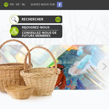
-
-
-
FR
EN
DE
NL
SUIVEZ-NOUS SUR
REJOIGNEZ-NOUS
CONSEILLEZ-NOUS DE
FUTURS MEMBRES
E