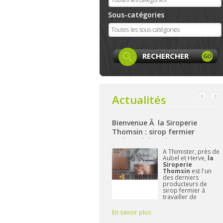
Sous-catégories
Actualités
Bienvenue Ã la Siroperie
Bienvenue à La Ferme de Harzé
Thomsin : sirop fermier
: produits locaux, artisanaux
artisanal de poires et pommes
et bio à Aywaille
k
A Thimister, près de
Nichée sur les
Aubel et Herve,
la
hauteurs d'Aywaille,
et
Siroperie
La Ferme de
Thomsin
est l'un
Harzé
propose dès
des derniers
à présent une belle
producteurs de
gamme de produits
sirop fermier à
alimentaires bio
travailler de
et/ou locaux.
manière
L'important pour
traditionnelle. 90%
Frédérique reste de
En savoir plus
En savoir plus
E
de poires, 10% de
vous fournir des pr
pommes et du