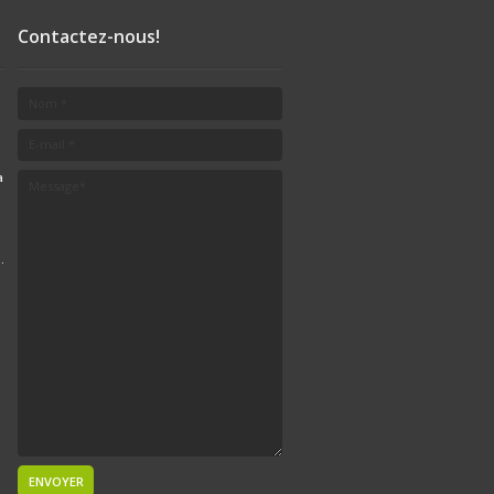
rde
,
Huile
,
Contactez-nous!
c
,
Boeuf
 chèvre
,
rop
,
Confiture
nbon
,
Chocolat
a
afé
rie
.