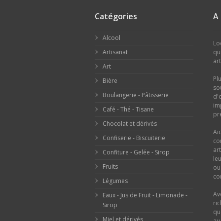
Catégories
A
Alcool
Lo
Artisanat
qu
ar
Art
Pl
Bière
so
Boulangerie - Pâtisserie
d'
im
Café - Thé - Tisane
pr
Chocolat et dérivés
Ai
Confiserie - Biscuiterie
co
ar
Confiture - Gelée - Sirop
le
Fruits
o
con
Légumes
Av
Eaux - Jus de Fruit - Limonade -
ri
Sirop
qu
Miel et dérivés
au