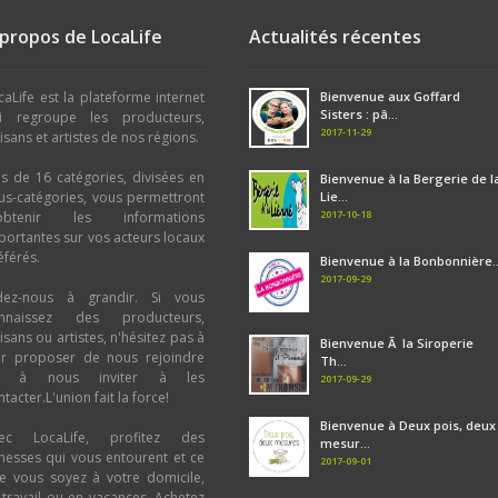
Vinaigre - Huile - Moutarde : Mouta
 propos de LocaLife
Actualités récentes
Vinaigre
Viande - Charcuterie - Traiteur : Por
Produit Laitier : Fromage au lait de
caLife est la plateforme internet
Bienvenue aux Goffard
Yahourt
,
Glace
,
Beurre
,
Fromage
Sisters : pâ...
i regroupe les producteurs,
Miel et dérivés : Miel
2017-11-29
tisans et artistes de nos régions.
Confiture - Gelée - Sirop : Gelée
,
Si
Confiserie - Biscuiterie : Biscuit
,
Bo
us de 16 catégories, divisées en
Chocolat et dérivés : Pâte à tartiner
Bienvenue à la Bergerie de l
us-catégories, vous permettront
Lie...
Café - Thé - Tisane : Tisane
,
Thé
,
C
2017-10-18
obtenir les informations
Boulangerie - Pâtisserie : Boulange
portantes sur vos acteurs locaux
Bière : Ambrée
,
Brune
,
Blonde
éférés.
Alcool : Spiritueux
,
Vin
Bienvenue à la Bonbonnière..
2017-09-29
dez-nous à grandir. Si vous
nnaissez des producteurs,
tisans ou artistes, n'hésitez pas à
Bienvenue Ã la Siroperie
ur proposer de nous rejoindre
Th...
u à nous inviter à les
2017-09-29
tacter.L'union fait la force!
Bienvenue à Deux pois, deux
ec LocaLife, profitez des
mesur...
chesses qui vous entourent et ce
2017-09-01
e vous soyez à votre domicile,
 travail ou en vacances. Achetez