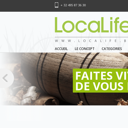
+ 32 495 87 36 30
ACCUEIL
LE CONCEPT
CATEGORIES
FAITES V
DE VOUS 