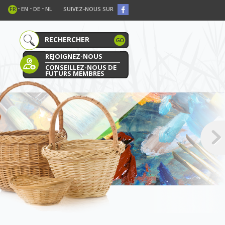
-
-
-
FR
EN
DE
NL
SUIVEZ-NOUS SUR
REJOIGNEZ-NOUS
CONSEILLEZ-NOUS DE
FUTURS MEMBRES
E