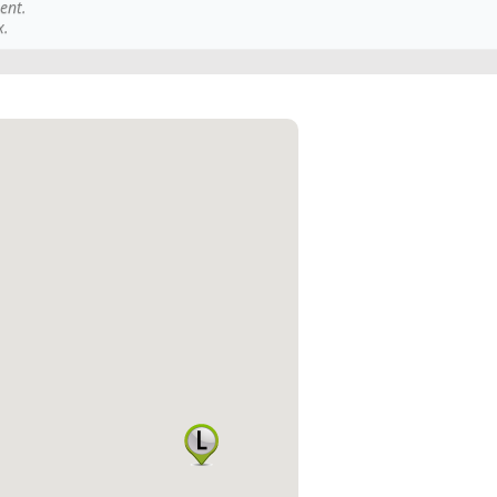
ent.
x.